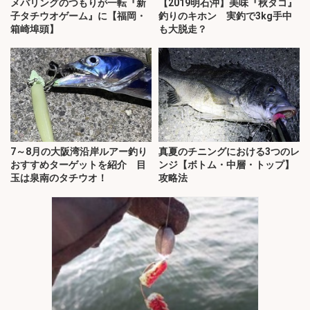
メバリングのつもりが一転『新
【2019明石沖】美味『秋タコ』
子タチウオゲーム』に【福岡・
釣りのキホン 実釣で3kg手中
箱崎埠頭】
も大脱走？
7～8月の大阪湾沿岸ルアー釣り
真夏のチニングにおける3つのレ
おすすめターゲットを紹介 目
ンジ【ボトム・中層・トップ】
玉は泉南のタチウオ！
攻略法