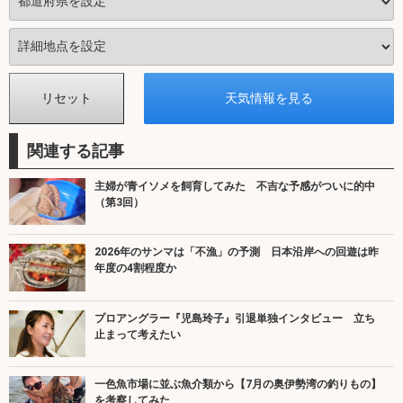
関連する記事
主婦が青イソメを飼育してみた 不吉な予感がついに的中
（第3回）
2026年のサンマは「不漁」の予測 日本沿岸への回遊は昨
年度の4割程度か
プロアングラー『児島玲子』引退単独インタビュー 立ち
止まって考えたい
一色魚市場に並ぶ魚介類から【7月の奥伊勢湾の釣りもの】
を考察してみた