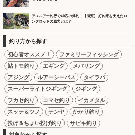
アユルアー釣行で40匹の爆釣！【滋賀】 好釣果を支えたロ
ングロッドの威力とは？
釣り方から探す
初心者オススメ！
ファミリーフィッシング
鮎トモ釣り
エギング
メバリング
アジング
ルアーシーバス
タイラバ
スーパーライトジギング
ジギング
フカセ釣り
コマセ釣り
イカメタル
スッテ＆ツノ
テンヤ
かかり釣り
投げ＆ちょい投げ釣り
サビキ釣り
対象魚から探す