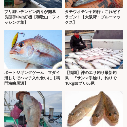
ブリ狙いテンビン釣りが開幕
タチウオテンヤ釣行：これぞド
良型手中の好機【和歌山・フィ
ラゴン！【大阪湾・ブルーマッ
ッシング隼】
クス】
ボートジギングゲーム マダイ
【福岡】沖のエサ釣り最新釣
混じりでハマチ入れ食いに【鳴
果 『サンマ手繰り』釣りで
門海峡周辺】
10kg頭ブリ65尾