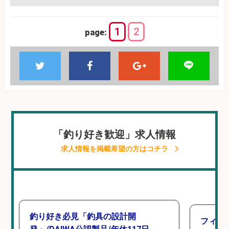
1
2
page:
「釣り好き歓迎」求人情報
求人情報を掲載希望の方はコチラ
釣り好き必見「釣具の設計開
フィッ