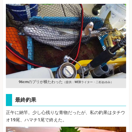
96cmのブリが横たわった
（提供：WEBライター・二杉あゆみ）
最終釣果
正午に納竿。少し心残りな青物だったが、私の釣果はタチウ
オ19尾、ハマチ1尾で終えた。