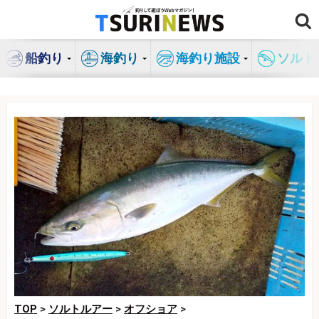
コ
ン
テ
船釣り
海釣り
海釣り施設
ソルト
ン
ツ
へ
ス
キ
ッ
プ
TOP
>
ソルトルアー
>
オフショア
>