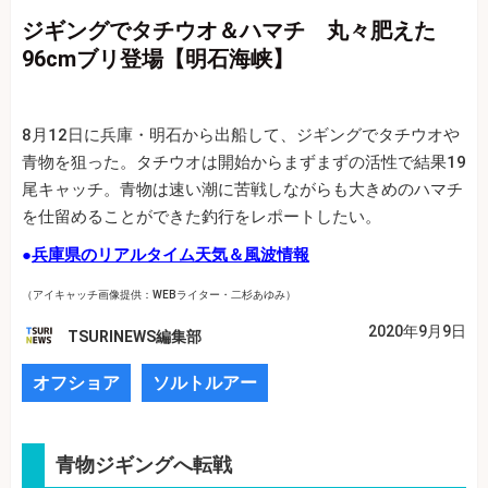
ジギングでタチウオ＆ハマチ 丸々肥えた
96cmブリ登場【明石海峡】
8月12日に兵庫・明石から出船して、ジギングでタチウオや
青物を狙った。タチウオは開始からまずまずの活性で結果19
尾キャッチ。青物は速い潮に苦戦しながらも大きめのハマチ
を仕留めることができた釣行をレポートしたい。
●
兵庫県のリアルタイム天気＆風波情報
（アイキャッチ画像提供：WEBライター・二杉あゆみ）
2020年9月9日
TSURINEWS編集部
オフショア
ソルトルアー
青物ジギングへ転戦