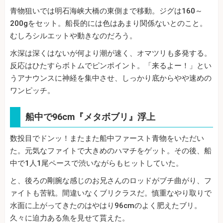
青物狙いでは明石海峡大橋の東側まで移動。ジグは160～
200gをセット。船長的には色はあまり関係ないとのこと。
むしろシルエットや動きなのだろう。
水深は深くはないが何より潮が速く、オマツリも多発する。
反応はひたすらボトムでピンポイント。「来るよー！」とい
うアナウンスに神経を集中させ、しっかり底からやや速めの
ワンピッチ。
船中で96cm『メタボブリ』浮上
数投目でドンッ！またまた船中ファースト青物をいただい
た。元気なファイトで大きめのハマチをゲット。その後、船
中で1人1尾ペースで渋いながらもヒットしていた。
と、後ろの剛腕な感じのお兄さんのロッドがブチ曲がり、フ
ァイトも苦戦。間違いなくブリクラスだ。慎重なやり取りで
水面に上がってきたのはやはり96cmのよく肥えたブリ。
久々に迫力ある魚を見せて貰えた。