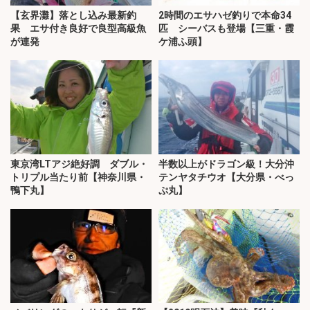
【玄界灘】落とし込み最新釣
2時間のエサハゼ釣りで本命34
果 エサ付き良好で良型高級魚
匹 シーバスも登場【三重・霞
が連発
ケ浦ふ頭】
東京湾LTアジ絶好調 ダブル・
半数以上がドラゴン級！大分沖
トリプル当たり前【神奈川県・
テンヤタチウオ【大分県・べっ
鴨下丸】
ぷ丸】