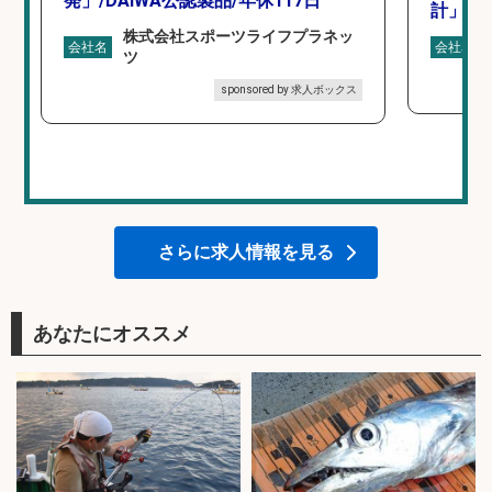
発」/DAIWA公認製品/年休117日
計」
株式会社スポーツライフプラネッ
会社名
会社名
ツ
sponsored by 求人ボックス
さらに求人情報を見る
あなたにオススメ