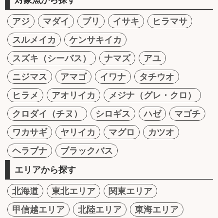
アジ
マダイ
ブリ
イサキ
ヒラマサ
スルメイカ
ケンサキイカ
スズキ（シーバス）
ナマズ
アユ
ニジマス
アマゴ
イワナ
タチウオ
ヒラメ
アオリイカ
メジナ（グレ・クロ）
クロダイ（チヌ）
シロギス
ハゼ
マゴチ
ワカサギ
ヤリイカ
マグロ
カツオ
ヘラブナ
ブラックバス
エリアから探す
北海道
東北エリア
関東エリア
甲信越エリア
北陸エリア
東海エリア