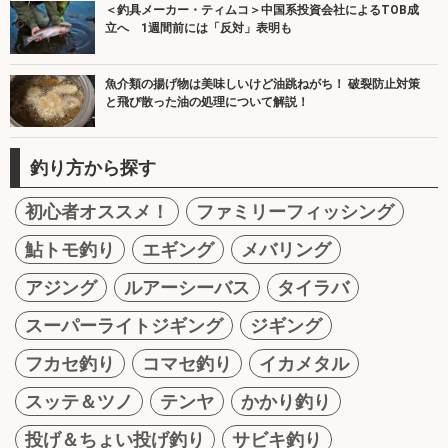
＜釣具メーカー・ティムコ＞中国系投資会社によるTOB成
立へ 1週間前には「反対」表明も
魚介類の揚げ物は美味しいけど油跳ねがち！ 破裂防止対策
と飛び散った油の処理について解説！
釣り方から探す
初心者オススメ！
ファミリーフィッシング
鮎トモ釣り
エギング
メバリング
アジング
ルアーシーバス
タイラバ
スーパーライトジギング
ジギング
フカセ釣り
コマセ釣り
イカメタル
スッテ＆ツノ
テンヤ
かかり釣り
投げ＆ちょい投げ釣り
サビキ釣り