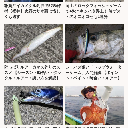
敦賀沖イカメタル釣行で32匹好
岡山のロックフィッシュゲーム
捕【福井】念願のサオ頭は惜し
で49cmキジハタ浮上！ 珍ゲス
くも逃す
トのオニオコゼも2連発
陸っぱりルアーカマス釣りのス
シーバス狙い「トップウォータ
スメ 【シーズン・時合い・タッ
ーゲーム」入門解説 【ポイン
クル・ルアー・誘い方を解説】
ト・ベイト・時合い・ルアー】