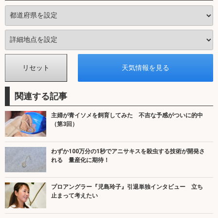
関連する記事
主婦が青イソメを飼育してみた 不吉な予感がついに的中
（第3回）
わずか100万分の1秒でアニサキスを殺虫する技術が開発さ
れる 量産化に期待！
プロアングラー『児島玲子』引退単独インタビュー 立ち
止まって考えたい