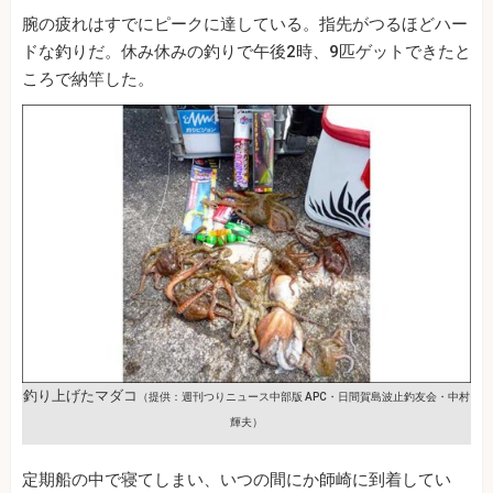
腕の疲れはすでにピークに達している。指先がつるほどハー
ドな釣りだ。休み休みの釣りで午後2時、9匹ゲットできたと
ころで納竿した。
釣り上げたマダコ
（提供：週刊つりニュース中部版 APC・日間賀島波止釣友会・中村
輝夫）
定期船の中で寝てしまい、いつの間にか師崎に到着してい