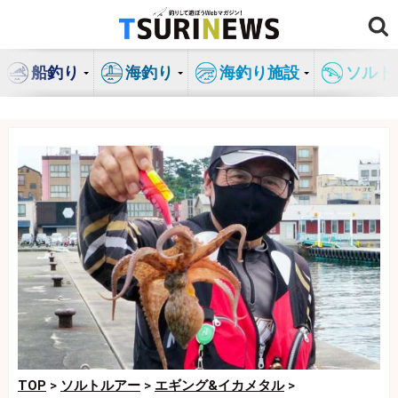
コ
ン
テ
船釣り
海釣り
海釣り施設
ソルト
ン
ツ
へ
ス
キ
ッ
プ
TOP
>
ソルトルアー
>
エギング&イカメタル
>