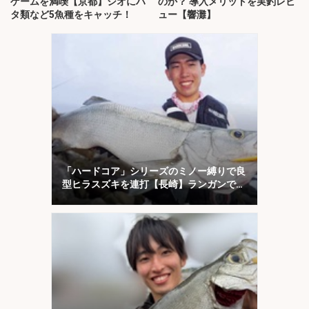
ゲームを満喫【京都】シオにハ
のか？ 導入メリットを実釣レビ
タ類など5魚種をキャッチ！
ュー【響灘】
「ハードコア」シリーズのミノー縛りで良
型ヒラスズキを連打【長崎】ランガンでサ
ラシを攻略！