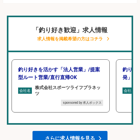
「釣り好き歓迎」求人情報
求人情報を掲載希望の方はコチラ
釣り好きを活かす「法人営業」/提案
釣り好
型ルート営業/直行直帰OK
発」/D
株式会社スポーツライフプラネッ
会社名
会社名
ツ
sponsored by 求人ボックス
さらに求人情報を見る