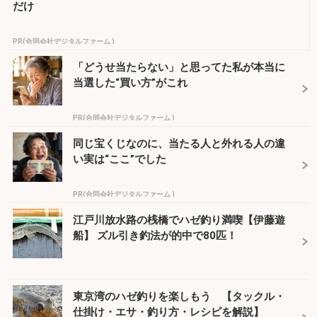
だけ
PR(合同会社デジタルファーム )
「どうせ当たらない」と思ってた私が本当に
当選した“買い方”がこれ
PR(合同会社デジタルファーム )
同じ宝くじなのに、当たる人と外れる人の違
い実は“ここ”でした
PR(合同会社デジタルファーム )
江戸川放水路の桟橋でハゼ釣り満喫【伊藤遊
船】 ズル引き釣法が的中で80匹！
東京湾のハゼ釣りを楽しもう 【タックル・
仕掛け・エサ・釣り方・レシピを解説】