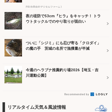
PR(合同会社デジタルファーム )
夜の堤防で53cm『ヒラ』をキャッチ！ トラ
ウトタックルでのやり取りが面白い
ついに「シジミ」にも忍び寄る「クロダイ」
の魔の手 茨城の名所で漁獲量が半減
今週のヘラブナ推薦釣り場2026【埼玉・吉
川運動公園】
Recommended by
リアルタイム天気＆風波情報