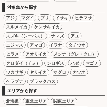
対象魚から探す
アジ
マダイ
ブリ
イサキ
ヒラマサ
スルメイカ
ケンサキイカ
スズキ（シーバス）
ナマズ
アユ
ニジマス
アマゴ
イワナ
タチウオ
ヒラメ
アオリイカ
メジナ（グレ・クロ）
クロダイ（チヌ）
シロギス
ハゼ
マゴチ
ワカサギ
ヤリイカ
マグロ
カツオ
ヘラブナ
ブラックバス
エリアから探す
北海道
東北エリア
関東エリア