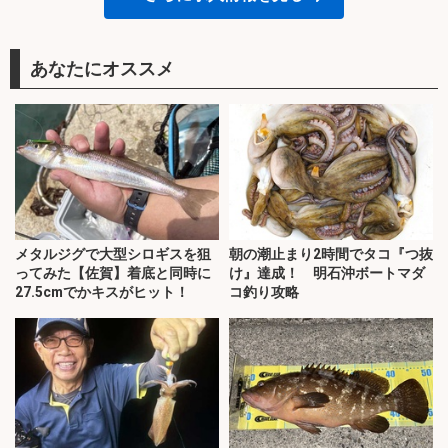
あなたにオススメ
メタルジグで大型シロギスを狙
朝の潮止まり2時間でタコ『つ抜
ってみた【佐賀】着底と同時に
け』達成！ 明石沖ボートマダ
27.5cmでかキスがヒット！
コ釣り攻略