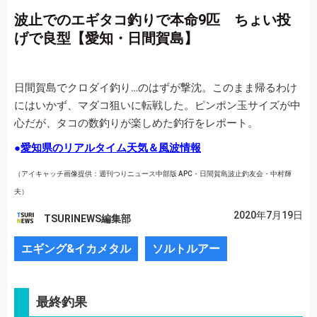
波止でのエギタコ釣りで本命9匹 ちょい投
げで良型【愛知・日間賀島】
日間賀島でクロダイ釣り…のはずが撃沈。このまま帰るわけ
にはいかず、マダコ狙いに転戦した。ピンポン玉サイズが中
心だが、タコの数釣りが楽しめた釣行をレポート。
●
愛知県のリアルタイム天気＆風波情報
（アイキャッチ画像提供：週刊つりニュース中部版 APC・日間賀島波止釣友会・中村輝
夫）
2020年7月19日
TSURINEWS編集部
エギング&イカメタル
ソルトルアー
最終釣果