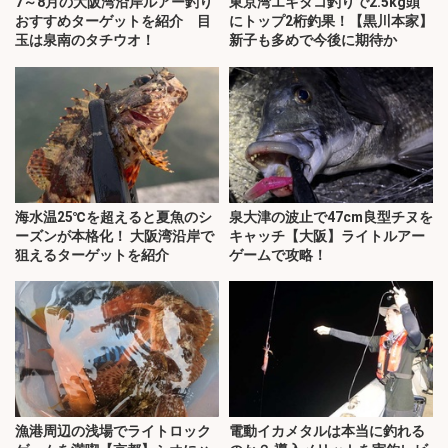
7～8月の大阪湾沿岸ルアー釣り
東京湾エギタコ釣りで2.5kg頭
おすすめターゲットを紹介 目
にトップ2桁釣果！【黒川本家】
玉は泉南のタチウオ！
新子も多めで今後に期待か
海水温25℃を超えると夏魚のシ
泉大津の波止で47cm良型チヌを
ーズンが本格化！ 大阪湾沿岸で
キャッチ【大阪】ライトルアー
狙えるターゲットを紹介
ゲームで攻略！
漁港周辺の浅場でライトロック
電動イカメタルは本当に釣れる