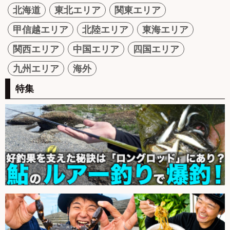
北海道
東北エリア
関東エリア
甲信越エリア
北陸エリア
東海エリア
関西エリア
中国エリア
四国エリア
九州エリア
海外
特集