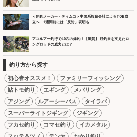
＜釣具メーカー・ティムコ＞中国系投資会社によるTOB成
立へ 1週間前には「反対」表明も
アユルアー釣行で40匹の爆釣！【滋賀】 好釣果を支えたロ
ングロッドの威力とは？
釣り方から探す
初心者オススメ！
ファミリーフィッシング
鮎トモ釣り
エギング
メバリング
アジング
ルアーシーバス
タイラバ
スーパーライトジギング
ジギング
フカセ釣り
コマセ釣り
イカメタル
スッテ＆ツノ
テンヤ
かかり釣り