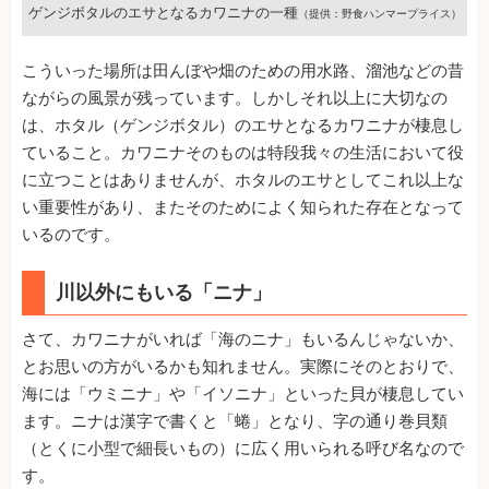
ゲンジボタルのエサとなるカワニナの一種
（提供：野食ハンマープライス）
こういった場所は田んぼや畑のための用水路、溜池などの昔
ながらの風景が残っています。しかしそれ以上に大切なの
は、ホタル（ゲンジボタル）のエサとなるカワニナが棲息し
ていること。カワニナそのものは特段我々の生活において役
に立つことはありませんが、ホタルのエサとしてこれ以上な
い重要性があり、またそのためによく知られた存在となって
いるのです。
川以外にもいる「ニナ」
さて、カワニナがいれば「海のニナ」もいるんじゃないか、
とお思いの方がいるかも知れません。実際にそのとおりで、
海には「ウミニナ」や「イソニナ」といった貝が棲息してい
ます。ニナは漢字で書くと「蜷」となり、字の通り巻貝類
（とくに小型で細長いもの）に広く用いられる呼び名なので
す。