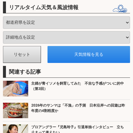
リアルタイム天気＆風波情報
関連する記事
主婦が青イソメを飼育してみた 不吉な予感がついに的中
（第3回）
2026年のサンマは「不漁」の予測 日本沿岸への回遊は昨
年度の4割程度か
プロアングラー『児島玲子』引退単独インタビュー 立ち
止まって考えたい