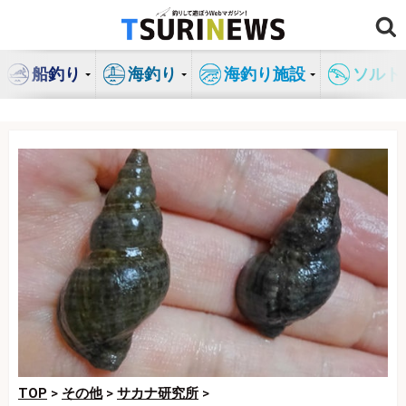
コ
ン
テ
船釣り
海釣り
海釣り施設
ソルト
ン
ツ
へ
ス
キ
ッ
プ
TOP
>
その他
>
サカナ研究所
>