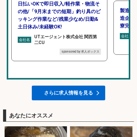
日払いOKで即日収入/軽作業・物流そ
製造「
の他/「9月末までの短期」釣り具のピ
造企業
ッキング作業など/残業少なめ/日勤&
寮完備
土日休み/未経験OK!
会社名
UTエージェント株式会社 関西第
会社名
二CU
sponsored by 求人ボックス
さらに求人情報を見る
あなたにオススメ