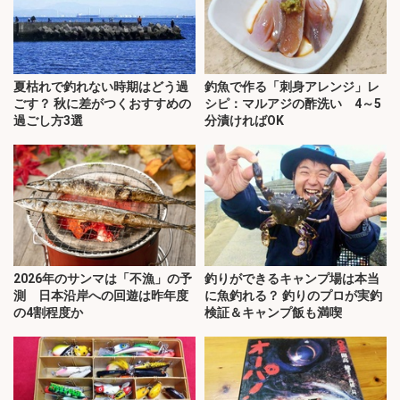
夏枯れで釣れない時期はどう過
釣魚で作る「刺身アレンジ」レ
ごす？ 秋に差がつくおすすめの
シピ：マルアジの酢洗い 4～5
過ごし方3選
分漬ければOK
2026年のサンマは「不漁」の予
釣りができるキャンプ場は本当
測 日本沿岸への回遊は昨年度
に魚釣れる？ 釣りのプロが実釣
の4割程度か
検証＆キャンプ飯も満喫