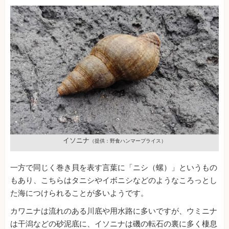
イソニナ
（提供：野食ハンマープライス）
一方で同じく巻き貝を表す言葉に「ニシ（螺）」というもの
もあり、こちらはタニシやイボニシなどのようなころっとし
た海につけられることが多いようです。
カワニナは流れのある川底や用水路に多いですが、ウミニナ
は干潟などの砂泥底に、イソニナは磯の転石の裏に多く棲息