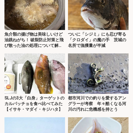
魚介類の揚げ物は美味しいけど
ついに「シジミ」にも忍び寄る
油跳ねがち！ 破裂防止対策と飛
「クロダイ」の魔の手 茨城の
び散った油の処理について解
名所で漁獲量が半減
説！
SLJの3大「白身」ターゲットの
都市河川での釣りを愛するアン
カルパッチョを食べ比べてみた
グラーが考察 年々酷くなる河
【イサキ・マダイ・キジハタ】
川の汚れに危機感を持とう