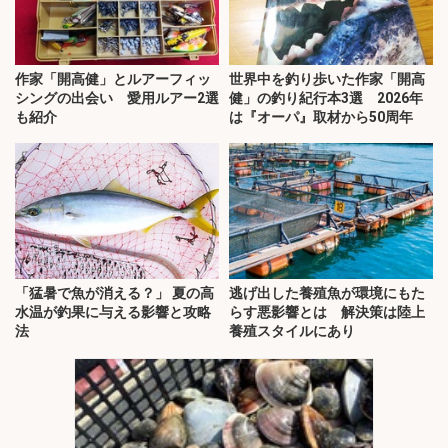
作家「開高健」とルアーフィッ
世界中を釣り歩いた作家「開高
シングの出会い 愛用ルアー2選
健」の釣り紀行本3選 2026年
も紹介
は『オーパ』取材から50周年
「猛暑で魚が消える？」 夏の高
逃げ出した養殖魚が環境にもた
水温が釣果に与える影響と攻略
らす悪影響とは 解決策は陸上
法
養殖スタイルにあり