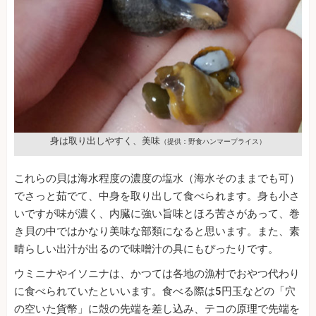
身は取り出しやすく、美味
（提供：野食ハンマープライス）
これらの貝は海水程度の濃度の塩水（海水そのままでも可）
でさっと茹でて、中身を取り出して食べられます。身も小さ
いですが味が濃く、内臓に強い旨味とほろ苦さがあって、巻
き貝の中ではかなり美味な部類になると思います。また、素
晴らしい出汁が出るので味噌汁の具にもぴったりです。
ウミニナやイソニナは、かつては各地の漁村でおやつ代わり
に食べられていたといいます。食べる際は5円玉などの「穴
の空いた貨幣」に殻の先端を差し込み、テコの原理で先端を