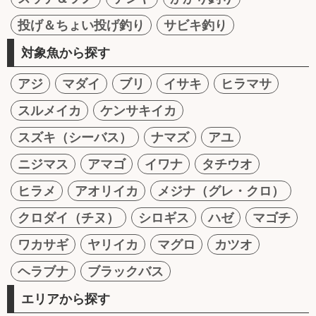
投げ＆ちょい投げ釣り
サビキ釣り
対象魚から探す
アジ
マダイ
ブリ
イサキ
ヒラマサ
スルメイカ
ケンサキイカ
スズキ（シーバス）
ナマズ
アユ
ニジマス
アマゴ
イワナ
タチウオ
ヒラメ
アオリイカ
メジナ（グレ・クロ）
クロダイ（チヌ）
シロギス
ハゼ
マゴチ
ワカサギ
ヤリイカ
マグロ
カツオ
ヘラブナ
ブラックバス
エリアから探す