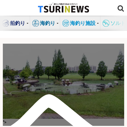
コ
ン
テ
船釣り
海釣り
海釣り施設
ソルト
ン
ツ
へ
ス
キ
ヘ
ッ
プ
">