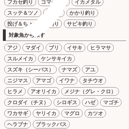
フカセ釣り
コマセ釣り
イカメタル
スッテ＆ツノ
テンヤ
かかり釣り
投げ＆ちょい投げ釣り
サビキ釣り
対象魚から探す
アジ
マダイ
ブリ
イサキ
ヒラマサ
スルメイカ
ケンサキイカ
スズキ（シーバス）
ナマズ
アユ
ニジマス
アマゴ
イワナ
タチウオ
ヒラメ
アオリイカ
メジナ（グレ・クロ）
クロダイ（チヌ）
シロギス
ハゼ
マゴチ
ワカサギ
ヤリイカ
マグロ
カツオ
ヘラブナ
ブラックバス