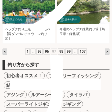
淡水の釣り
淡水の釣り
ヘラブナ釣り上達への道しるべ
今週のヘラブナ推薦釣り場【埼
【両ダンゴのチョウチン釣り
玉県・鎌北湖】
①】
ナ
<
>
1
…
95
96
97
98
99
…
107
釣り方から探す
初心者オススメ！
ファミリーフィッシング
鮎トモ釣り
エギング
メバリング
アジング
ルアーシーバス
タイラバ
スーパーライトジギング
ジギング