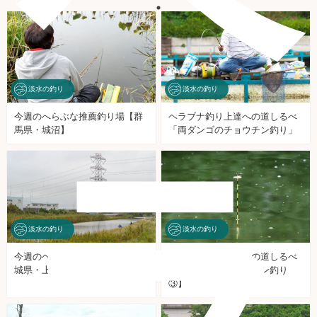
淡水の釣り
淡水の釣り
今週のへらぶな推薦釣り場【群
ヘラブナ釣り上達への道しるべ
馬県・城沼】
「両ダンゴのチョウチン釣り」
ラ
淡水の釣り
淡水の釣り
今週のヘラブナ推薦釣り場【茨
ヘラブナ釣り上達への道しるべ
城県・上の島新川】
【両ダンゴのチョウチン釣り
③】