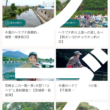
淡水の釣り
淡水の釣り
今週のヘラブナ推薦釣り場【茨
ヘラブナ釣り上達への道しるべ
城県・潮来前川】
【両ダンゴのチョウチン釣り
②】
ブ
淡水の釣り
淡水の釣り
宮崎まこの一期一景♪大型”バコ
今週のヘラブナ推薦釣り場：
ベラ”と真剣勝負！【茨城県・筑
【千葉県・亀山湖】
波湖】