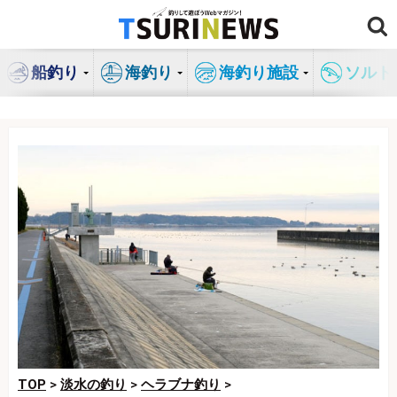
コ
ン
テ
船釣り
海釣り
海釣り施設
ソルト
ン
ツ
へ
ス
キ
ッ
プ
TOP
>
淡水の釣り
>
ヘラブナ釣り
>