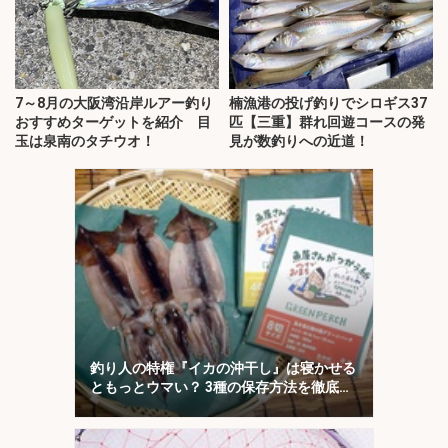
7～8月の大阪湾沿岸ルアー釣り
楠漁港の投げ釣りでシロギス37
おすすめターゲットを紹介 目
匹【三重】群れ回遊コースの発
玉は泉南のタチウオ！
見が数釣りへの近道！
釣り人の特権『イカの沖干し』は寝かせる
ともっとウマい？ 3種の保存方法を徹底検
証