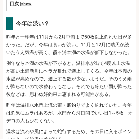
目次
[
show
]
今年は渋い？
昨年と一昨年は11月から2月中旬まで50枚以上釣れた日が多
かった。だが、今年は食いが渋い。11月と12月に晴天が続
いたうえ気温が高く、霞ヶ浦本湖の水温が低下しなかった。
例年なら本湖の水温が下がると
、
温排水が出て4度以上水温
が高い土浦新川にヘラが群れで遡上してくる。今年は本湖の
水温が高めなので、遡上する数が少ないようだ。そのうえ雨
が降らないので水替わりもなし。それでも冷たい雨が降った
後などは、思わぬ好釣果に恵まれる可能性がある。
昨年は温排水水門上流の宙・底釣りでよく釣れていた。今年
は釣果にムラはあるが、水門から河口間でいい日1～5枚。オ
デコの人も少なくない。
温水は流れや風によって蛇行するため、その日に入るポイン