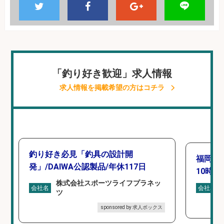
「釣り好き歓迎」求人情報
求人情報を掲載希望の方はコチラ
釣り好き必見「釣具の設計開
福岡「
発」/DAIWA公認製品/年休117日
10時間
株式会社スポーツライフプラネッ
会社名
会社名
ツ
sponsored by 求人ボックス