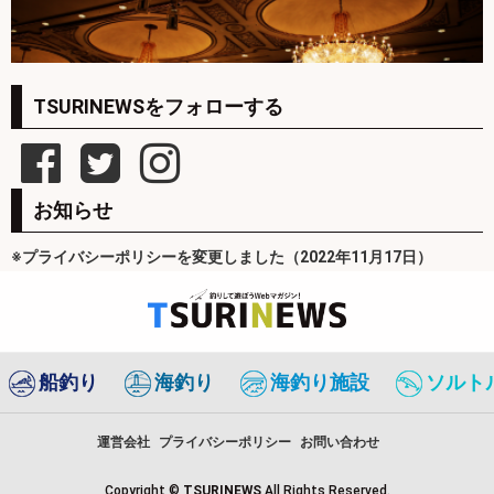
TSURINEWSをフォローする
お知らせ
※プライバシーポリシーを変更しました（2022年11月17日）
船釣り
海釣り
海釣り施設
ソルト
運営会社
プライバシーポリシー
お問い合わせ
Copyright ©
TSURINEWS
All Rights Reserved.