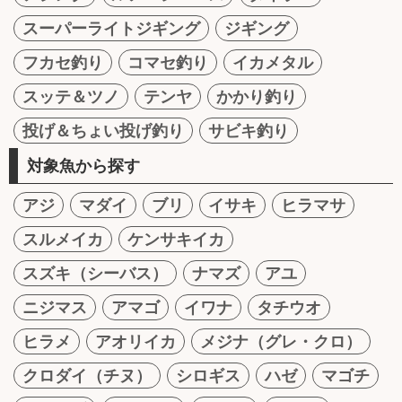
スーパーライトジギング
ジギング
フカセ釣り
コマセ釣り
イカメタル
スッテ＆ツノ
テンヤ
かかり釣り
投げ＆ちょい投げ釣り
サビキ釣り
対象魚から探す
アジ
マダイ
ブリ
イサキ
ヒラマサ
スルメイカ
ケンサキイカ
スズキ（シーバス）
ナマズ
アユ
ニジマス
アマゴ
イワナ
タチウオ
ヒラメ
アオリイカ
メジナ（グレ・クロ）
クロダイ（チヌ）
シロギス
ハゼ
マゴチ