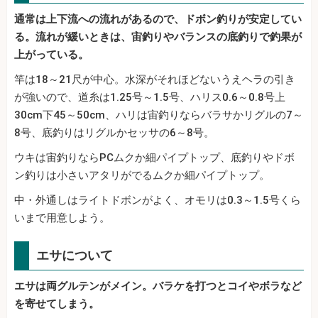
通常は上下流への流れがあるので、ドボン釣りが安定してい
る。流れが緩いときは、宙釣りやバランスの底釣りで釣果が
上がっている。
竿は18～21尺が中心。水深がそれほどないうえヘラの引き
が強いので、道糸は1.25号～1.5号、ハリス0.6～0.8号上
30cm下45～50cm、ハリは宙釣りならバラサかリグルの7～
8号、底釣りはリグルかセッサの6～8号。
ウキは宙釣りならPCムクか細パイプトップ、底釣りやドボ
ン釣りは小さいアタリがでるムクか細パイプトップ。
中・外通しはライトドボンがよく、オモリは0.3～1.5号くら
いまで用意しよう。
エサについて
エサは両グルテンがメイン。バラケを打つとコイやボラなど
を寄せてしまう。