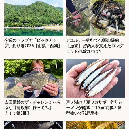
今週のヘラブナ「ピックアッ
アユルアー釣行で40匹の爆釣！
プ」釣り場2026【山梨・西湖】
【滋賀】 好釣果を支えたロング
ロッドの威力とは？
吉田康雄のザ・チャレンジへら
芦ノ湖の「夏ワカサギ」釣りシ
ぶな【高原湖に行ってみよ
ーズンが開幕！ 10cm前後の良
う！：第3回】
型揃いで72尾手中