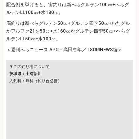
配合例を挙げると、宙釣りは新べらグルテン100㏄+へらグ
ルテンLL100㏄+水180㏄。
底釣りは新べらグルテン50㏄+グルテン四季50㏄+わたグル
かアルファ21を50㏄+水160㏄かグルテン四季50㏄+へらグ
ルテンLL50㏄+水100㏄。
＜週刊へらニュース APC・高田恵年／TSURINEWS編＞
▼この釣り場について
茨城県：土浦新川
入釣料：無料（釣り台必携）