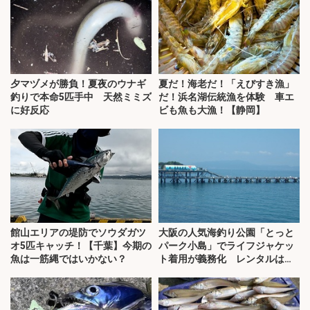
夕マヅメが勝負！夏夜のウナギ
夏だ！海老だ！「えびすき漁」
釣りで本命5匹手中 天然ミミズ
だ！浜名湖伝統漁を体験 車エ
に好反応
ビも魚も大漁！【静岡】
館山エリアの堤防でソウダガツ
大阪の人気海釣り公園「とっと
オ5匹キャッチ！【千葉】今期の
パーク小島」でライフジャケッ
魚は一筋縄ではいかない？
ト着用が義務化 レンタルはオ
ススメできない？