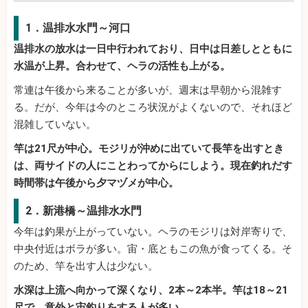
1．温排水水門～河口
温排水の放水は一日中行われており、日中は日差しとともに
水温が上昇。合わせて、ヘラの活性も上がる。
常連は午後から来ることが多いが、週末は早朝から混雑す
る。だが、今年は今のところ状況がよくないので、それほど
混雑していない。
竿は21尺が中心。モジリが沖めに出ていて長竿を出すとき
は、両サイドの人にことわってからにしよう。現在釣れだす
時間帯は午後から夕マヅメが中心。
2．新港橋～温排水水門
今年は釣果が上がっていない。ヘラのモジリは対岸寄りで、
中央付近はボラが多い。宙・底ともこの魚が食ってくる。そ
のため、竿を出す人は少ない。
水深は上流へ向かって深くなり、2本～2本半。竿は18～21
尺で、意外と宙釣りをする人が多い。