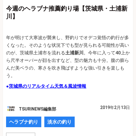
今週のヘラブナ推薦釣り場【茨城県・土浦新
川】
年が明けて大寒波が襲来し、野釣りでオデコ覚悟の釣行が多
くなった。そのような状況下でも型が見られる可能性が高い
のが、茨城県土浦市を流れる
土浦新川
。今年に入って40上か
ら尺半オーバーが顔を出すなど、型の魅力も十分。腹の膨ら
んだ美ベラの、寒さを吹き飛ばすような強い引きを楽しも
う。
●
茨城県のリアルタイム天気＆風波情報
2019年2月13日
TSURINEWS編集部
ヘラブナ釣り
淡水の釣り