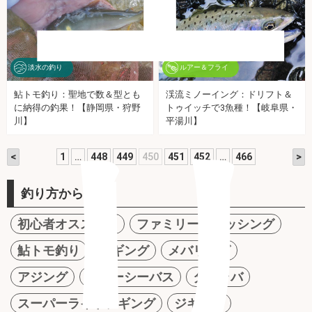
淡水の釣り
ルアー＆フライ
鮎トモ釣り：聖地で数＆型とも
渓流ミノーイング：ドリフト＆
に納得の釣果！【静岡県・狩野
トゥイッチで3魚種！【岐阜県・
リ
川】
平湯川】
<
>
1
…
448
449
450
451
452
…
466
釣り方から探す
初心者オススメ！
ファミリーフィッシング
鮎トモ釣り
エギング
メバリング
アジング
ルアーシーバス
タイラバ
スーパーライトジギング
ジギング