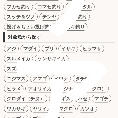
フカセ釣り
コマセ釣り
イカメタル
スッテ＆ツノ
テンヤ
かかり釣り
投げ＆ちょい投げ釣り
サビキ釣り
対象魚から探す
ア
アジ
マダイ
ブリ
イサキ
ヒラマサ
スルメイカ
ケンサキイカ
スズキ（シーバス）
ナマズ
アユ
ニジマス
アマゴ
イワナ
タチウオ
ヒラメ
アオリイカ
メジナ（グレ・クロ）
クロダイ（チヌ）
シロギス
ハゼ
マゴチ
ワカサギ
ヤリイカ
マグロ
カツオ