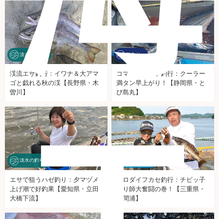
淡水の釣り
船釣り
渓流エサ釣行：イワナ＆大アマ
コマセマグカツ釣行：クーラー
ゴと戯れる秋の渓【長野県・木
満タン早上がり！【静岡県・と
エ
曽川】
び島丸】
淡水の釣り
海釣り施設
エサで狙うハゼ釣り：夕マヅメ
クロダイフカセ釣行：チビッ子
上げ潮で好釣果【愛知県・立田
釣り師大奮闘の巻！【三重県・
大橋下流】
迫間浦】