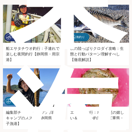
船釣り
海釣り
船エサタチウオ釣行：子連れで
秋の陸っぱりクロダイ攻略：生
楽しむ夜間釣行【静岡県・用宗
態と行動パターン理解すべし
海
港】
【徹底解説】
海釣り
海釣り
編集部チャレンジ！ウツボ釣り×
エサハゼ釣行：本命54尾の嬉し
キャンプのススメ【静岡県・田
い＆美味しい釣果！【三重県・
子漁港】
楠漁港】