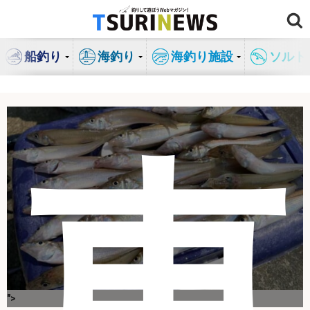
コ
ン
テ
船釣り
海釣り
海釣り施設
ソルト
ン
ツ
へ
ス
キ
東
ッ
プ
">