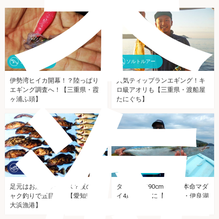
ソルトルアー
ソルトルアー
伊勢湾ヒイカ開幕！？陸っぱり
人気ティップランエギング！キ
エギング調査へ！【三重県・霞
ロ級アオリも【三重県・渡船屋
海
ヶ浦ふ頭】
たにぐち】
船釣り
ソルトルアー
足元はお魚パラダイス？夜のミ
タイラバで90cmブリ！本命マダ
ャク釣りで五目達成【愛知県・
イ4尾も手中に【愛知県・伊良湖
大浜漁港】
沖】