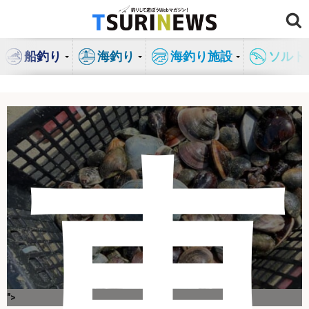
コ
ン
テ
船釣り
海釣り
海釣り施設
ソルト
ン
ツ
へ
ス
キ
東
ッ
プ
">