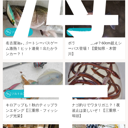
ソルトルアー
ソルトルアー
名古屋港内ボートシーバスゲー
ボラは勝利の女神？60cm超えシ
ム激熱！ヒット連発！出たかラ
ーバス登場！【愛知県・木曽
エ
ンカー？！
川】
ソルトルアー
海釣り
キロアップも！秋のティップラ
アナゴ釣りでワタリガニ？！夜
ンエギング【三重県・フィッシ
の波止は楽しいぞ！【三重県・
ング光栄】
霞埠頭】