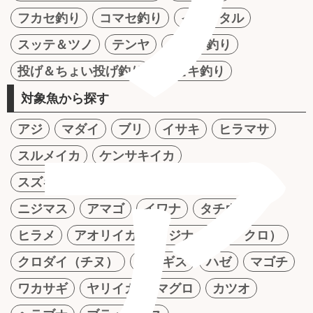
フカセ釣り
コマセ釣り
イカメタル
スッテ＆ツノ
テンヤ
かかり釣り
投げ＆ちょい投げ釣り
サビキ釣り
対象魚から探す
ア
アジ
マダイ
ブリ
イサキ
ヒラマサ
スルメイカ
ケンサキイカ
スズキ（シーバス）
ナマズ
アユ
ニジマス
アマゴ
イワナ
タチウオ
ヒラメ
アオリイカ
メジナ（グレ・クロ）
クロダイ（チヌ）
シロギス
ハゼ
マゴチ
ワカサギ
ヤリイカ
マグロ
カツオ