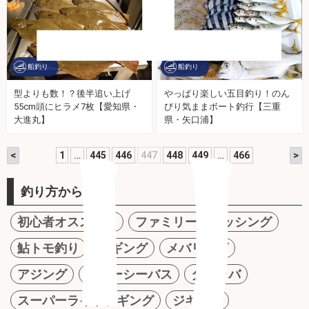
船釣り
船釣り
型よりも数！？後半追い上げ
やっぱり楽しい五目釣り！のん
55cm頭にヒラメ7枚【愛知県・
びり気ままボート釣行【三重
リ
大進丸】
県・矢口浦】
<
>
1
…
445
446
447
448
449
…
466
釣り方から探す
初心者オススメ！
ファミリーフィッシング
鮎トモ釣り
エギング
メバリング
アジング
ルアーシーバス
タイラバ
スーパーライトジギング
ジギング