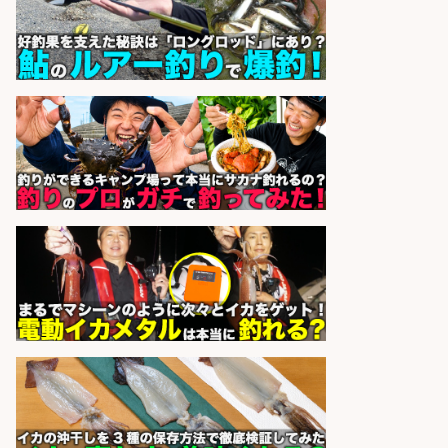
UTグループ株式会社
会社名
sponsored by 求人ボックス
和食, 日本料理・懐石料理/店長・店
長候補/本物を知る大人の隠れ家!魚
の価値を上げ、地域を元気に!店長候
補募集
酒場あらかぶ 酒場あらかぶ
会社名
sponsored by 求人ボックス
福岡「現場監督」/釣り好き歓迎/残
業10時間/経験者歓迎
広松久水産株式会社
会社名
sponsored by 求人ボックス
仕分け・シール貼り/釣り具などの
出荷作業/兵庫県/神戸市北区