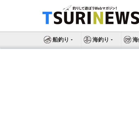
コ
ン
テ
ン
ツ
船釣り
海釣り
海
へ
ス
キ
ッ
プ