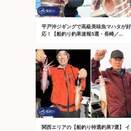
船釣り
平戸沖ジギングで高級美味魚マハタが好
応！【船釣り釣果速報5選・長崎／…
船釣り
関西エリアの【船釣り特選釣果7選】 イ