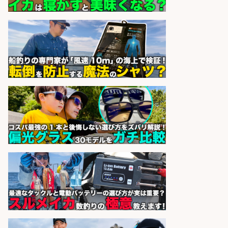
UTエージェント株式会社
会社名
sponsored by 求人ボックス
さかな専門学校の教員 教員免許不
要/水産業界の知識と経験を活かす
学校法人水野学園日本さかな専
会社名
門学校
sponsored by 求人ボックス
和食, 日本料理・懐石料理/店長・店
長候補/旬と手作りにこだわる!さか
なの価値を上げ、地域を元気に!店長
候補募集
博多 華吉 博多 華吉
会社名
sponsored by 求人ボックス