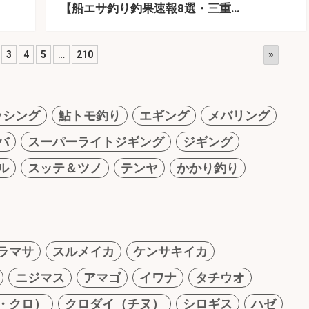
【船エサ釣り釣果速報8選・三重…
»
3
4
5
…
210
ッシング
鮎トモ釣り
エギング
メバリング
バ
スーパーライトジギング
ジギング
ル
スッテ＆ツノ
テンヤ
かかり釣り
ラマサ
スルメイカ
ケンサキイカ
ニジマス
アマゴ
イワナ
タチウオ
・クロ）
クロダイ（チヌ）
シロギス
ハゼ