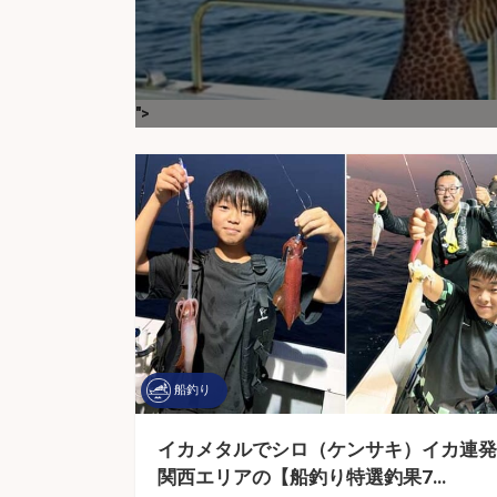
">
船釣り
イカメタルでシロ（ケンサキ）イカ連発
関西エリアの【船釣り特選釣果7…