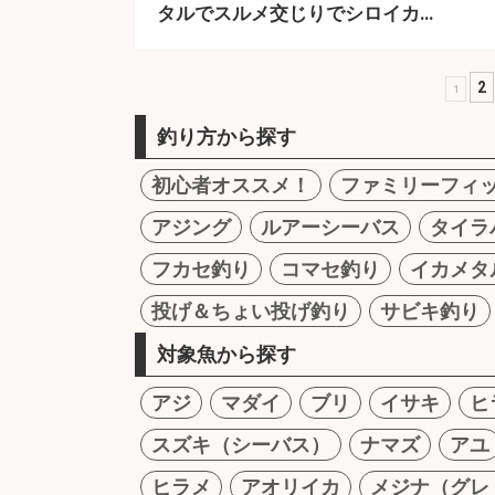
タルでスルメ交じりでシロイカ…
2
1
釣り方から探す
初心者オススメ！
ファミリーフィ
アジング
ルアーシーバス
タイラ
フカセ釣り
コマセ釣り
イカメタ
投げ＆ちょい投げ釣り
サビキ釣り
対象魚から探す
アジ
マダイ
ブリ
イサキ
ヒ
スズキ（シーバス）
ナマズ
アユ
ヒラメ
アオリイカ
メジナ（グレ