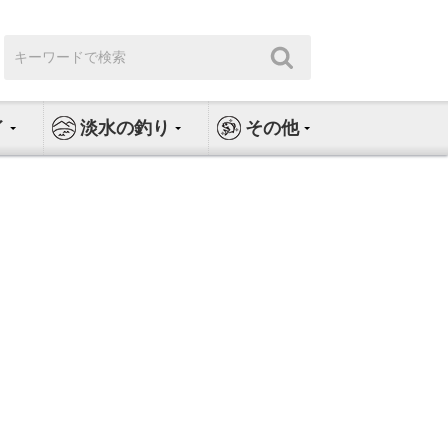
検
検
索:
索
イ
淡水の釣り
その他