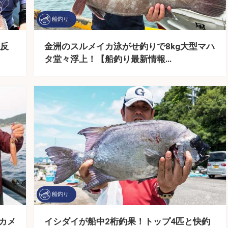
船釣り
反
金洲のスルメイカ泳がせ釣りで8kg大型マハ
タ堂々浮上！【船釣り最新情報…
船釣り
カメ
イシダイが船中2桁釣果！トップ4匹と快釣