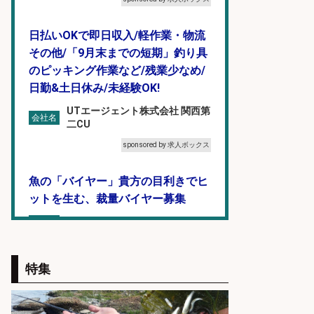
日払いOKで即日収入/軽作業・物流
その他/「9月末までの短期」釣り具
のピッキング作業など/残業少なめ/
日勤&土日休み/未経験OK!
UTエージェント株式会社 関西第
会社名
二CU
sponsored by 求人ボックス
魚の「バイヤー」貴方の目利きでヒ
ットを生む、裁量バイヤー募集
株式会社コムライン
会社名
sponsored by 求人ボックス
特集
釣り具などの出荷作業～～/工場/製
造