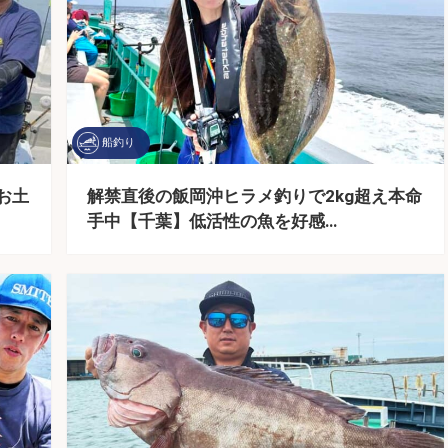
船釣り
お土
解禁直後の飯岡沖ヒラメ釣りで2kg超え本命
手中【千葉】低活性の魚を好感…