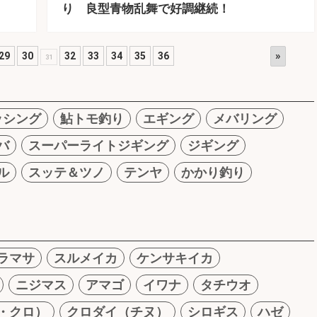
り 良型青物乱舞で好調継続！
»
29
30
32
33
34
35
36
31
ッシング
鮎トモ釣り
エギング
メバリング
バ
スーパーライトジギング
ジギング
ル
スッテ＆ツノ
テンヤ
かかり釣り
ラマサ
スルメイカ
ケンサキイカ
ニジマス
アマゴ
イワナ
タチウオ
・クロ）
クロダイ（チヌ）
シロギス
ハゼ