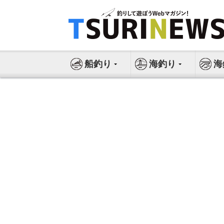
コ
ン
テ
ン
ツ
船釣り
海釣り
海
へ
ス
キ
ッ
プ