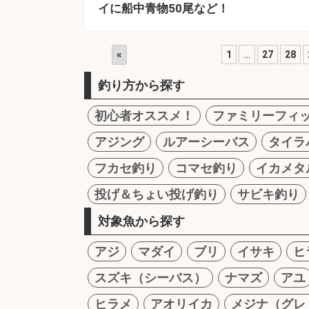
イに船中青物50尾など！
«
1
…
27
28
釣り方から探す
初心者オススメ！
ファミリーフィ
アジング
ルアーシーバス
タイラ
フカセ釣り
コマセ釣り
イカメタ
投げ＆ちょい投げ釣り
サビキ釣り
対象魚から探す
アジ
マダイ
ブリ
イサキ
ヒ
スズキ（シーバス）
ナマズ
アユ
ヒラメ
アオリイカ
メジナ（グレ