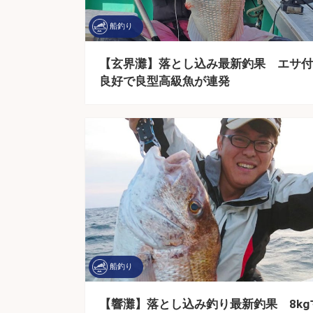
船釣り
【玄界灘】落とし込み最新釣果 エサ付
良好で良型高級魚が連発
船釣り
【響灘】落とし込み釣り最新釣果 8kg