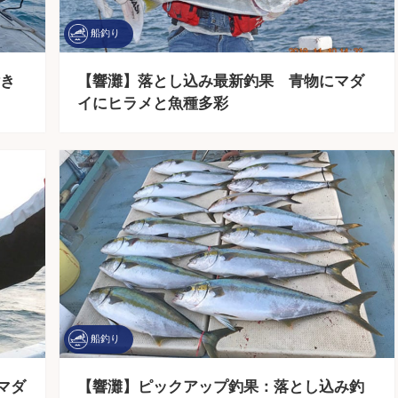
船釣り
き
【響灘】落とし込み最新釣果 青物にマダ
イにヒラメと魚種多彩
船釣り
マダ
【響灘】ピックアップ釣果：落とし込み釣