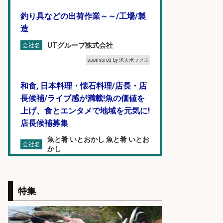
釣り具などの出荷作業～～/工場/製
造
UTグループ株式会社
会社名
sponsored by 求人ボックス
和食, 日本料理・懐石料理/店長・店
長候補/ライブ感が満載!魚の価値を
上げ、食とエンタメで地域を元気に!
店長候補募集
魚と肴 いとおかし 魚と肴 いとお
会社名
かし
sponsored by 求人ボックス
未経験歓迎/釣り具メーカーでのル
特集
ート営業/釣りや釣具などの知識必
須/残業なし