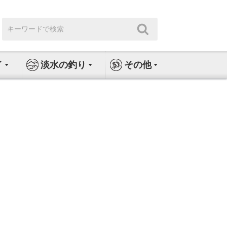
検
検
索:
索
イ
淡水の釣り
その他