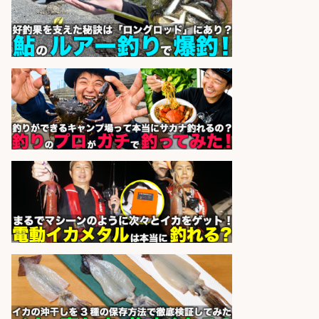
株式会社天龍
会社名
sponsored by 求人ボックス
釣り具のかんたん軽作業/高収入/交
通費支給/制服貸与/正社員登用あり
株式会社REnista
会社名
sponsored by 求人ボックス
釣り具メーカーでの釣り竿の設計開
発業務
株式会社天龍
会社名
sponsored by 求人ボックス
倉庫での釣り用品の軽作業スタッ
フ/未経験歓迎/交通費支給/制服貸
与/正社員登用あり