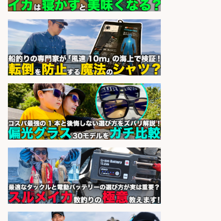
株式会社REnista
会社名
sponsored by 求人ボックス
営業事務/釣り具メーカーでの営業
アシスタントのお仕事/残業なし/即
日勤務可/営業事務/軽作業
株式会社パソナ
会社名
sponsored by 求人ボックス
営業事務/「大津市」釣り具メーカ
ーの物流事務・営業アシスタント/
小野駅徒歩6分/「時給1,300円」/大
型連休あり×残業なし×土日祝休み/
滋賀県
株式会社ホットスタッフ滋賀
会社名
sponsored by 求人ボックス