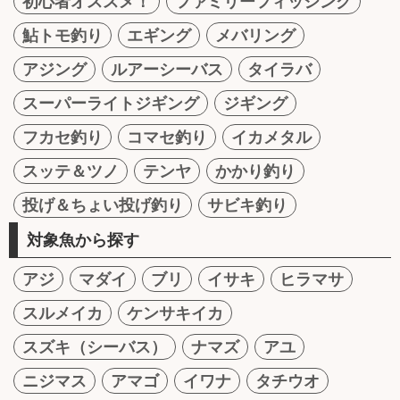
初心者オススメ！
ファミリーフィッシング
鮎トモ釣り
エギング
メバリング
アジング
ルアーシーバス
タイラバ
スーパーライトジギング
ジギング
フカセ釣り
コマセ釣り
イカメタル
スッテ＆ツノ
テンヤ
かかり釣り
投げ＆ちょい投げ釣り
サビキ釣り
対象魚から探す
アジ
マダイ
ブリ
イサキ
ヒラマサ
スルメイカ
ケンサキイカ
スズキ（シーバス）
ナマズ
アユ
ニジマス
アマゴ
イワナ
タチウオ