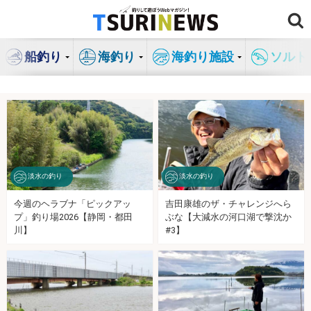
コ
ン
テ
船釣り
海釣り
海釣り施設
ソルト
ン
ツ
へ
ス
キ
ッ
プ
淡水の釣り
淡水の釣り
今週のヘラブナ「ピックアッ
吉田康雄のザ・チャレンジへら
プ」釣り場2026【静岡・都田
ぶな【大減水の河口湖で撃沈か
川】
#3】