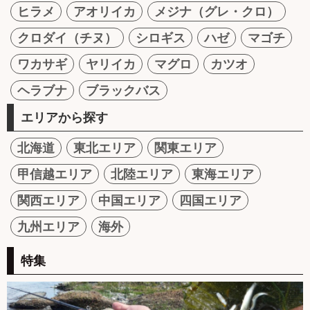
ヒラメ
アオリイカ
メジナ（グレ・クロ）
クロダイ（チヌ）
シロギス
ハゼ
マゴチ
ワカサギ
ヤリイカ
マグロ
カツオ
ヘラブナ
ブラックバス
エリアから探す
北海道
東北エリア
関東エリア
甲信越エリア
北陸エリア
東海エリア
関西エリア
中国エリア
四国エリア
九州エリア
海外
特集