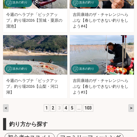
淡水の釣り
淡水の釣り
今週のヘラブナ「ピックアッ
吉田康雄のザ・チャレンジへら
プ」釣り場2026【茨城・粟原の
ぶな【春しかできない釣りをし
溜池】
よう#4】
淡水の釣り
淡水の釣り
今週のヘラブナ「ピックアッ
吉田康雄のザ・チャレンジへら
プ」釣り場2026【山梨・河口
ぶな【春しかできない釣りをし
湖】
よう#3】
<
>
1
2
3
4
5
…
103
釣り方から探す