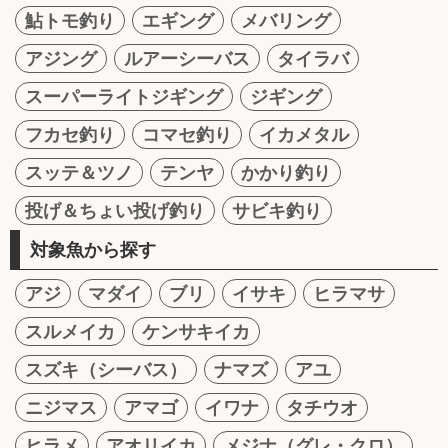
鮎トモ釣り
エギング
メバリング
アジング
ルアーシーバス
タイラバ
スーパーライトジギング
ジギング
フカセ釣り
コマセ釣り
イカメタル
スッテ＆ツノ
テンヤ
かかり釣り
投げ＆ちょい投げ釣り
サビキ釣り
対象魚から探す
アジ
マダイ
ブリ
イサキ
ヒラマサ
スルメイカ
ケンサキイカ
スズキ（シーバス）
ナマズ
アユ
ニジマス
アマゴ
イワナ
タチウオ
ヒラメ
アオリイカ
メジナ（グレ・クロ）