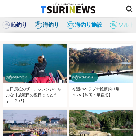
コ
ン
テ
船釣り
海釣り
海釣り施設
ソルト
ン
ツ
へ
ス
キ
ッ
プ
淡水の釣り
淡水の釣り
吉田康雄のザ・チャレンジへら
今週のヘラブナ推薦釣り場
ぶな【放流日の翌日ってどう
2025【静岡・早霧湖】
よ！？#3】