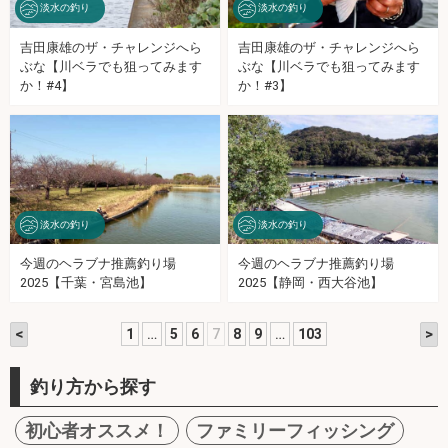
淡水の釣り
淡水の釣り
吉田康雄のザ・チャレンジへら
吉田康雄のザ・チャレンジへら
ぶな【川ベラでも狙ってみます
ぶな【川ベラでも狙ってみます
か！#4】
か！#3】
淡水の釣り
淡水の釣り
今週のヘラブナ推薦釣り場
今週のヘラブナ推薦釣り場
2025【千葉・宮島池】
2025【静岡・西大谷池】
<
>
1
…
5
6
7
8
9
…
103
釣り方から探す
初心者オススメ！
ファミリーフィッシング