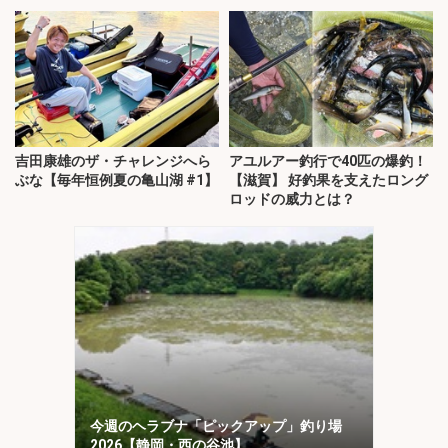
説
吉田康雄のザ・チャレンジへら
アユルアー釣行で40匹の爆釣！
ぶな【毎年恒例夏の亀山湖 #1】
【滋賀】 好釣果を支えたロング
ロッドの威力とは？
今週のヘラブナ「ピックアップ」釣り場
2026【静岡・西の谷池】