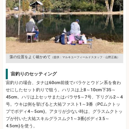
藻の位置をよく確かめて
（提供：マルキユーフィールドスタッフ・山野正義）
宙釣りのセッティング
宙釣りの場合、タナは60cm前後でバラケとウドン系を食わ
せにしたセット釣りで狙う。ハリスは上8～10cm下35～
45cm。ハリは上セッサまたはバラサ5～7号、下リグル2～4
号。ウキは例を挙げると大祐ファスト1～3番（PCムクトッ
プでボディ4～5cm)。アタリが少ない時は、グラスムクトッ
プが付いた大祐スキルグラスムク1～3番(ボディ3.5～
4.5cm)を使う。