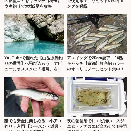
の良型コイをキャッチ【埼玉】
で使える？ リセットのタイミ
ウキ釣りで大物2尾を攻略
ングを解説
YouTubeで憧れた【山岳渓流釣
アユイングで20cm級アユ16匹
りの世界】へ飛び込もう デビ
キャッチ【京都】虹色鮎カラー
ューにオススメの「椹島」を紹
のオトリミノーにヒット集中！
介！
誰でも安全に楽しめる「小アユ
夜の琵琶湖で川エビ掬い スジ
釣り」入門 【シーズン・道具・
エビ・テナガエビ合わせて1時間