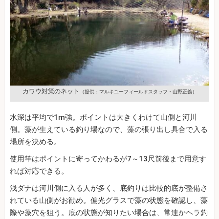
カワウ対策のネット
（提供：マルキユーフィールドスタッフ・山野正義）
水深は平均で1m強。ポイントは大きくわけて山側と河川
側。藻が生えている釣り場なので、藻の張り出し具合で入る
場所を決める。
使用竿はポイントに寄ってかわるが7～13尺前後まで用意す
れば対応できる。
浅ダナは河川側に入る人が多く、底釣りは比較的底が整備さ
れている山側がお勧め。偏光グラスで藻の状態を確認し、藻
際や藻穴を狙う。底の状態が知りたい場合は、常連かヘラ釣