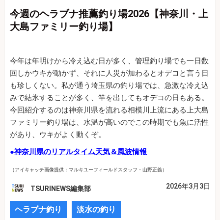
今週のヘラブナ推薦釣り場2026【神奈川・上
大島ファミリー釣り場】
今年は年明けから冷え込む日が多く、管理釣り場でも一日数
回しかウキが動かず、それに人災が加わるとオデコと言う日
も珍しくない。私が通う埼玉県の釣り場では、急激な冷え込
みで結氷することが多く、竿を出してもオデコの日もある。
今回紹介するのは神奈川県を流れる相模川上流にある上大島
ファミリー釣り場は、水温が高いのでこの時期でも魚に活性
があり、ウキがよく動くぞ。
●
神奈川県のリアルタイム天気＆風波情報
（アイキャッチ画像提供：マルキユーフィールドスタッフ・山野正義）
2026年3月3日
TSURINEWS編集部
ヘラブナ釣り
淡水の釣り