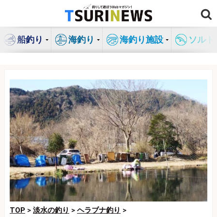
コ
ン
テ
船釣り
海釣り
海釣り施設
ソルト
ン
ツ
へ
ス
キ
ッ
プ
TOP
>
淡水の釣り
>
ヘラブナ釣り
>