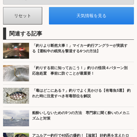
関連する記事
「釣りより断然大事！」マイカー釣行アングラーが実践す
る【運転中の眠気を撃退する6つの方法】
「釣りする前に知っておこう！」釣りの怪我４パターン別
応急処置 事前に防ぐことが最重要！
「毒はどこにある？」釣りでよく見かける【有毒魚5選】 釣
れた時に注意すべき有毒部位を解説
船酔いしないための5つの方法 専門家に聞く酔いのメカニ
ズムと対策
アユルアー釣行で40匹の爆釣！【滋賀】 好釣果を支えたロ