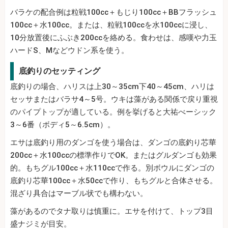
バラケの配合例は粒戦100cc＋もじり100cc＋BBフラッシュ
100cc＋水100cc。または、粒戦100ccを水100ccに浸し、
10分放置後にふぶき200ccを絡める。食わせは、感嘆や力玉
ハードS、Mなどウドン系を使う。
底釣りのセッティング
底釣りの場合、ハリスは上30～35cm下40～45cm、ハリは
セッサまたはバラサ4～5号。ウキは藻がある関係で戻り重視
のパイプトップが適している。例を挙げると大祐べーシック
3～6番（ボディ5～6.5cm）。
エサは底釣り用のダンゴを使う場合は、ダンゴの底釣り芯華
200cc＋水100ccの標準作りでOK。またはグルダンゴも効果
的。もちグル100cc＋水110ccで作る。別ボウルにダンゴの
底釣り芯華100cc＋水50ccで作り、もちグルと合体させる。
混ざり具合はマーブル状でも構わない。
藻があるのでタナ取りは慎重に。エサを付けて、トップ3目
盛ナジミが目安。