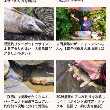
エサ・釣り方を解説】
で62匹キャッチ！
渓流釣りターゲットのサイズに
吉田康雄のザ・チャレンジへら
よるアタリの違い 大型魚ほど
ぶな【毎年恒例夏の亀山湖 #2】
アタリが小さい？
「渓流には危険がたくさん！」
2026盛夏のアユ友釣りを攻略し
パーフェクト回避マニュアル
よう！【ポイント選び方・タッ
釣行前＆現地に分けて対策を解
クル・仕掛け・釣り方を解説】