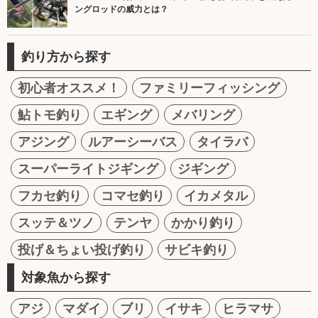
ングロッドの威力とは？
釣り方から探す
初心者オススメ！
ファミリーフィッシング
鮎トモ釣り
エギング
メバリング
アジング
ルアーシーバス
タイラバ
スーパーライトジギング
ジギング
フカセ釣り
コマセ釣り
イカメタル
スッテ＆ツノ
テンヤ
かかり釣り
投げ＆ちょい投げ釣り
サビキ釣り
対象魚から探す
アジ
マダイ
ブリ
イサキ
ヒラマサ