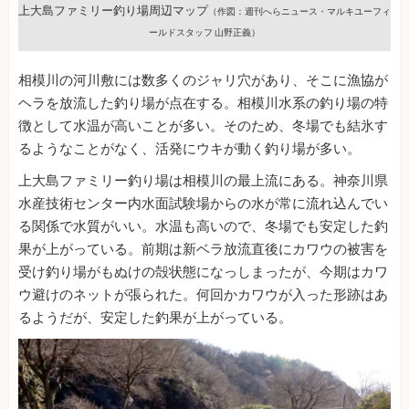
上大島ファミリー釣り場周辺マップ
（作図：週刊へらニュース・マルキユーフィ
ールドスタッフ 山野正義）
相模川の河川敷には数多くのジャリ穴があり、そこに漁協が
ヘラを放流した釣り場が点在する。相模川水系の釣り場の特
徴として水温が高いことが多い。そのため、冬場でも結氷す
るようなことがなく、活発にウキが動く釣り場が多い。
上大島ファミリー釣り場は相模川の最上流にある。神奈川県
水産技術センター内水面試験場からの水が常に流れ込んでい
る関係で水質がいい。水温も高いので、冬場でも安定した釣
果が上がっている。前期は新ベラ放流直後にカワウの被害を
受け釣り場がもぬけの殻状態になっしまったが、今期はカワ
ウ避けのネットが張られた。何回かカワウが入った形跡はあ
るようだが、安定した釣果が上がっている。