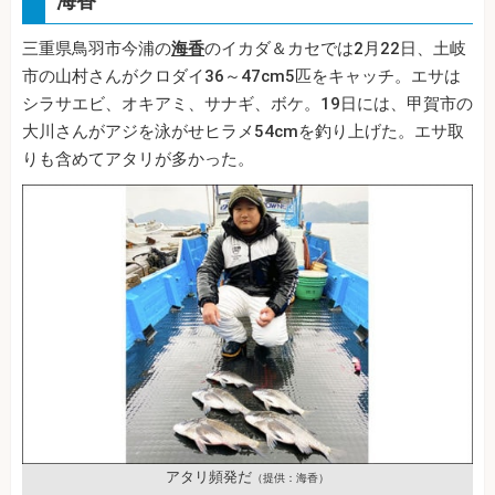
海香
三重県鳥羽市今浦の
海香
のイカダ＆カセでは2月22日、土岐
市の山村さんがクロダイ36～47cm5匹をキャッチ。エサは
シラサエビ、オキアミ、サナギ、ボケ。19日には、甲賀市の
大川さんがアジを泳がせヒラメ54cmを釣り上げた。エサ取
りも含めてアタリが多かった。
アタリ頻発だ
（提供：海香）