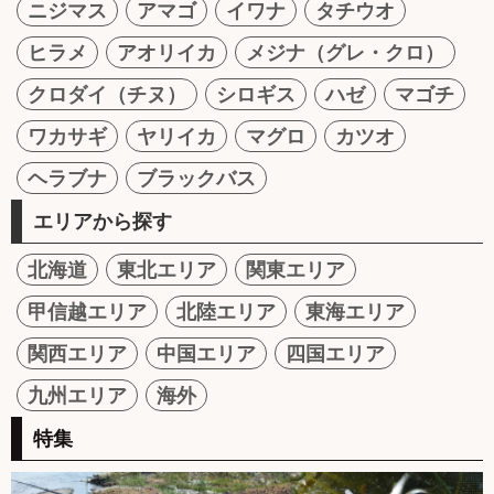
ニジマス
アマゴ
イワナ
タチウオ
ヒラメ
アオリイカ
メジナ（グレ・クロ）
クロダイ（チヌ）
シロギス
ハゼ
マゴチ
ワカサギ
ヤリイカ
マグロ
カツオ
ヘラブナ
ブラックバス
エリアから探す
北海道
東北エリア
関東エリア
甲信越エリア
北陸エリア
東海エリア
関西エリア
中国エリア
四国エリア
九州エリア
海外
特集