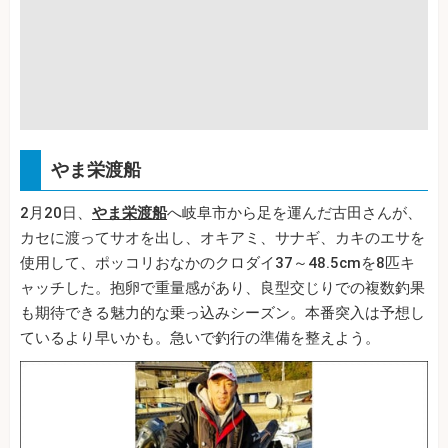
やま栄渡船
2月20日、
やま栄渡船
へ岐阜市から足を運んだ古田さんが、
カセに渡ってサオを出し、オキアミ、サナギ、カキのエサを
使用して、ポッコリおなかのクロダイ37～48.5cmを8匹キ
ャッチした。抱卵で重量感があり、良型交じりでの複数釣果
も期待できる魅力的な乗っ込みシーズン。本番突入は予想し
ているより早いかも。急いで釣行の準備を整えよう。