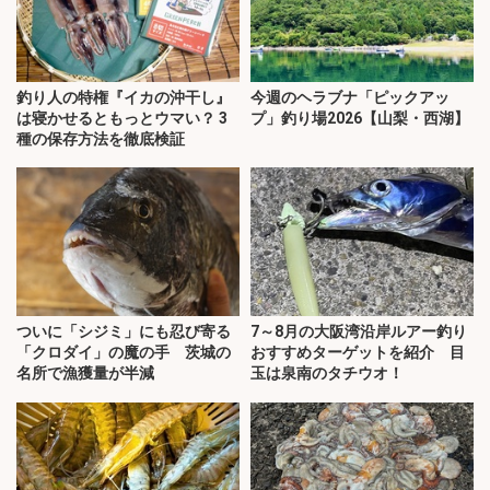
釣り人の特権『イカの沖干し』
今週のヘラブナ「ピックアッ
は寝かせるともっとウマい？ 3
プ」釣り場2026【山梨・西湖】
種の保存方法を徹底検証
ついに「シジミ」にも忍び寄る
7～8月の大阪湾沿岸ルアー釣り
「クロダイ」の魔の手 茨城の
おすすめターゲットを紹介 目
名所で漁獲量が半減
玉は泉南のタチウオ！