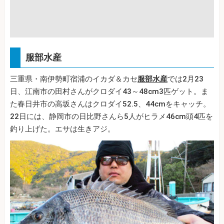
服部水産
三重県・南伊勢町宿浦のイカダ＆カセ
服部水産
では2月23
日、江南市の田村さんがクロダイ43～48cm3匹ゲット。ま
た春日井市の高坂さんはクロダイ52.5、44cmをキャッチ。
22日には、静岡市の日比野さんら5人がヒラメ46cm頭4匹を
釣り上げた。エサは生きアジ。