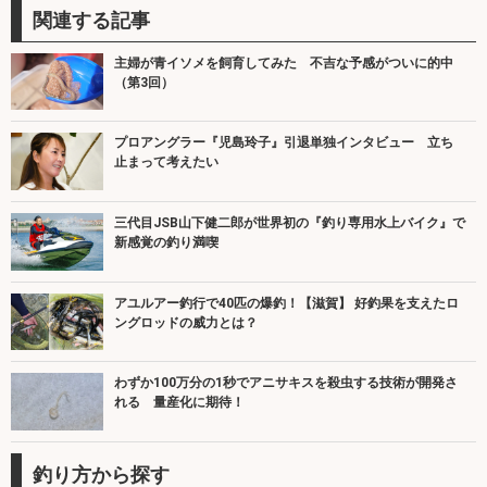
関連する記事
主婦が青イソメを飼育してみた 不吉な予感がついに的中
（第3回）
プロアングラー『児島玲子』引退単独インタビュー 立ち
止まって考えたい
三代目JSB山下健二郎が世界初の『釣り専用水上バイク』で
新感覚の釣り満喫
アユルアー釣行で40匹の爆釣！【滋賀】 好釣果を支えたロ
ングロッドの威力とは？
わずか100万分の1秒でアニサキスを殺虫する技術が開発さ
れる 量産化に期待！
釣り方から探す