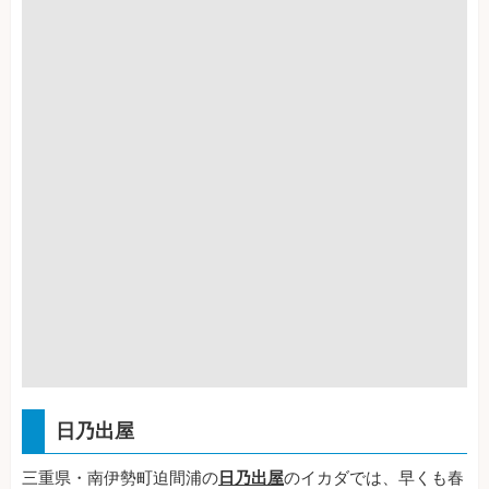
日乃出屋
三重県・南伊勢町迫間浦の
日乃出屋
のイカダでは、早くも春