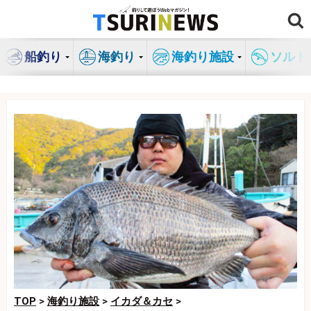
コ
ン
テ
船釣り
海釣り
海釣り施設
ソルト
ン
ツ
へ
ス
キ
ッ
プ
TOP
>
海釣り施設
>
イカダ＆カセ
>