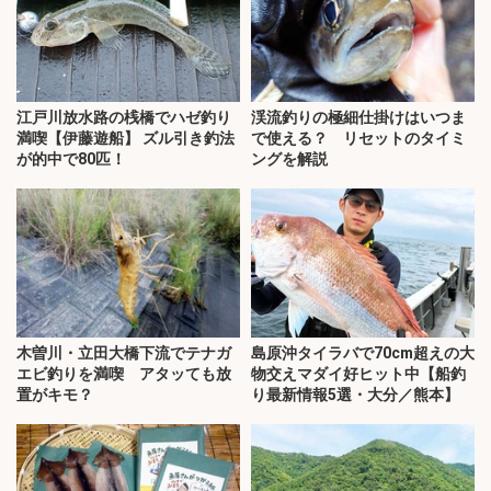
江戸川放水路の桟橋でハゼ釣り
渓流釣りの極細仕掛けはいつま
満喫【伊藤遊船】 ズル引き釣法
で使える？ リセットのタイミ
が的中で80匹！
ングを解説
木曽川・立田大橋下流でテナガ
島原沖タイラバで70cm超えの大
エビ釣りを満喫 アタッても放
物交えマダイ好ヒット中【船釣
置がキモ？
り最新情報5選・大分／熊本】