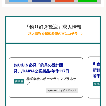
「釣り好き歓迎」求人情報
求人情報を掲載希望の方はコチラ
和食, 
釣り好き必見「釣具の設計開
新鮮な
発」/DAIWA公認製品/年休117日
若手ス
株式会社スポーツライフプラネッ
会社名
ツ
会社名
sponsored by 求人ボックス