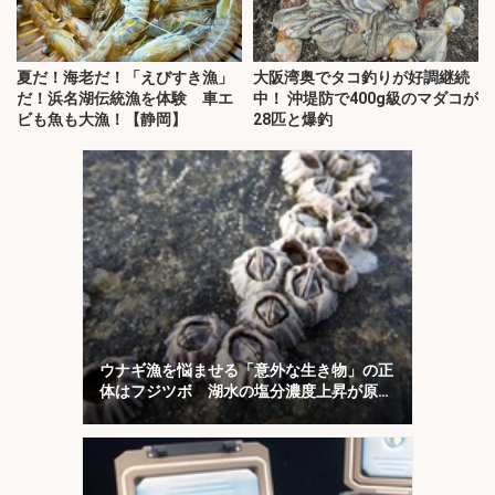
夏だ！海老だ！「えびすき漁」
大阪湾奥でタコ釣りが好調継続
だ！浜名湖伝統漁を体験 車エ
中！ 沖堤防で400g級のマダコが
ビも魚も大漁！【静岡】
28匹と爆釣
ウナギ漁を悩ませる「意外な生き物」の正
体はフジツボ 湖水の塩分濃度上昇が原因
か