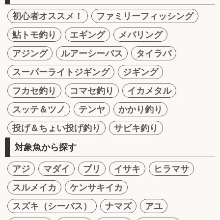
初心者オススメ！
ファミリーフィッシング
鮎トモ釣り
エギング
メバリング
アジング
ルアーシーバス
タイラバ
スーパーライトジギング
ジギング
フカセ釣り
コマセ釣り
イカメタル
スッテ＆ツノ
テンヤ
かかり釣り
投げ＆ちょい投げ釣り
サビキ釣り
対象魚から探す
アジ
マダイ
ブリ
イサキ
ヒラマサ
スルメイカ
ケンサキイカ
スズキ（シーバス）
ナマズ
アユ