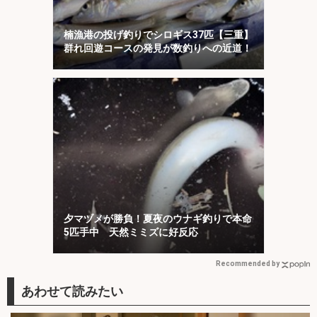
楠漁港の投げ釣りでシロギス37匹【三重】
群れ回遊コースの発見が数釣りへの近道！
夕マヅメが勝負！夏夜のウナギ釣りで本命
5匹手中 天然ミミズに好反応
Recommended by