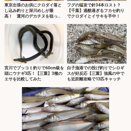
東京出張のお供にクロダイ落と
フグの猛攻で針34本ロスト？
し込み釣りと深川めしが最
【千葉】過酷過ぎるフカセ釣り
高！ 運河のデカチヌを狙って
でクロダイとイサキを手中！
みた
宮川でブッコミ釣りで60cm級を
白子漁港での投げ釣りでシロギ
頭にウナギ3匹！【三重】3種の
スが好反応【三重】強風の中で
エサを比較してみた
も近距離攻略で13匹キャッチ