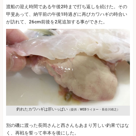
渡船の迎え時間である午後2時まで打ち返しを続けた。その
甲斐あって、納竿前の午後1時過ぎに再びカワハギの時合い
が訪れて、26cm前後を2尾追加する事ができた。
釣れたカワハギは肝いっぱい
（提供：WEBライター・長谷川靖之）
別の磯に渡った長岡さんと西さんもあまり芳しい釣果ではな
く、再戦を誓って串本を後にした。