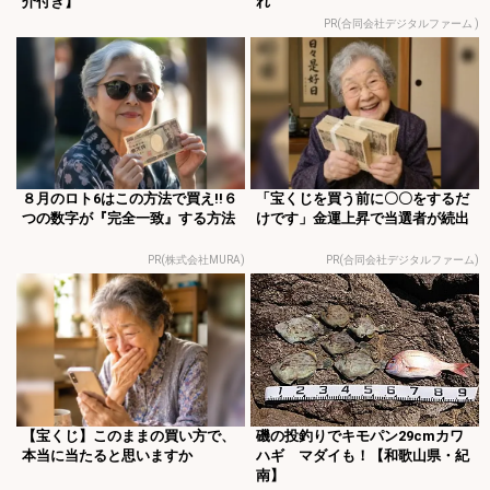
介付き】
れ
PR(合同会社デジタルファーム )
８月のロト6はこの方法で買え!!６
「宝くじを買う前に〇〇をするだ
つの数字が『完全一致』する方法
けです」金運上昇で当選者が続出
PR(株式会社MURA)
PR(合同会社デジタルファーム)
【宝くじ】このままの買い方で、
磯の投釣りでキモパン29cmカワ
本当に当たると思いますか
ハギ マダイも！【和歌山県・紀
南】