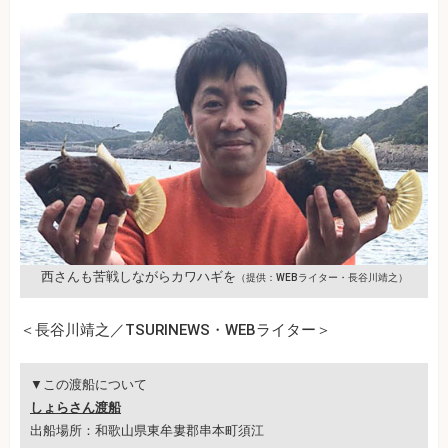
西さんも苦戦しながらカワハギを
（提供：WEBライター・長谷川靖之）
＜長谷川靖之／TSURINEWS・WEBライター＞
▼この渡船について
しょらさん渡船
出船場所：和歌山県東牟婁郡串本町須江