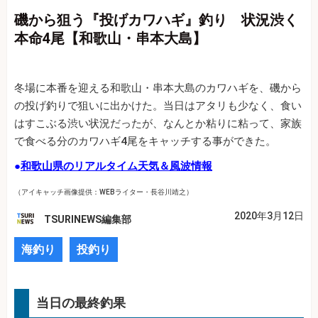
磯から狙う『投げカワハギ』釣り 状況渋く
本命4尾【和歌山・串本大島】
冬場に本番を迎える和歌山・串本大島のカワハギを、磯から
の投げ釣りで狙いに出かけた。当日はアタリも少なく、食い
はすこぶる渋い状況だったが、なんとか粘りに粘って、家族
で食べる分のカワハギ4尾をキャッチする事ができた。
●
和歌山県のリアルタイム天気＆風波情報
（アイキャッチ画像提供：WEBライター・長谷川靖之）
2020年3月12日
TSURINEWS編集部
海釣り
投釣り
当日の最終釣果