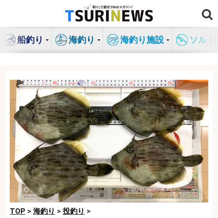
コ
ン
テ
船釣り
海釣り
海釣り施設
ソルト
ン
ツ
へ
ス
キ
ッ
プ
TOP
>
海釣り
>
投釣り
>