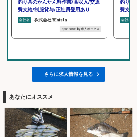
釣り具のかんたん軽作業/高収入/交通
釣り具
費支給/制服貸与/正社員登用あり
費支給
株式会社REnista
会社名
会社名
sponsored by 求人ボックス
さらに求人情報を見る
あなたにオススメ