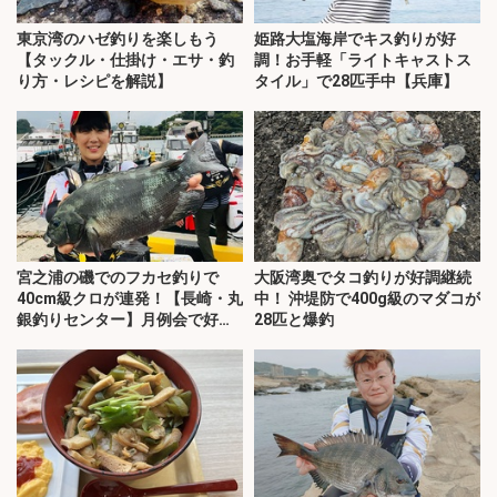
東京湾のハゼ釣りを楽しもう
姫路大塩海岸でキス釣りが好
【タックル・仕掛け・エサ・釣
調！お手軽「ライトキャストス
り方・レシピを解説】
タイル」で28匹手中【兵庫】
宮之浦の磯でのフカセ釣りで
大阪湾奥でタコ釣りが好調継続
40cm級クロが連発！【長崎・丸
中！ 沖堤防で400g級のマダコが
銀釣りセンター】月例会で好釣
28匹と爆釣
果