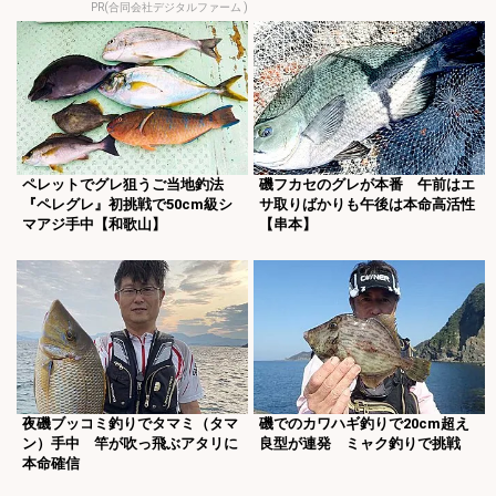
PR(合同会社デジタルファーム )
ペレットでグレ狙うご当地釣法
磯フカセのグレが本番 午前はエ
『ペレグレ』初挑戦で50cm級シ
サ取りばかりも午後は本命高活性
マアジ手中【和歌山】
【串本】
夜磯ブッコミ釣りでタマミ（タマ
磯でのカワハギ釣りで20cm超え
ン）手中 竿が吹っ飛ぶアタリに
良型が連発 ミャク釣りで挑戦
本命確信