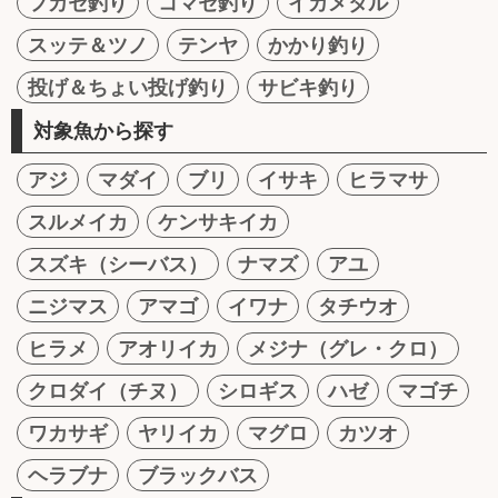
フカセ釣り
コマセ釣り
イカメタル
スッテ＆ツノ
テンヤ
かかり釣り
投げ＆ちょい投げ釣り
サビキ釣り
対象魚から探す
アジ
マダイ
ブリ
イサキ
ヒラマサ
スルメイカ
ケンサキイカ
スズキ（シーバス）
ナマズ
アユ
ニジマス
アマゴ
イワナ
タチウオ
ヒラメ
アオリイカ
メジナ（グレ・クロ）
クロダイ（チヌ）
シロギス
ハゼ
マゴチ
ワカサギ
ヤリイカ
マグロ
カツオ
ヘラブナ
ブラックバス