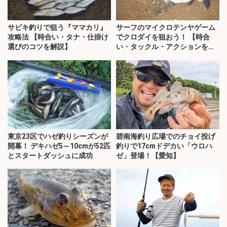
サビキ釣りで狙う『ママカリ』
サーフのマイクロテンヤゲーム
攻略法 【時合い・タナ・仕掛け
でクロダイを狙おう！ 【時合
選びのコツを解説】
い・タックル・アクションを解
説】
東京23区でハゼ釣りシーズンが
碧南海釣り広場でのチョイ投げ
開幕！ デキハゼ5～10cmが52匹
釣りで17cmドデカい「ウロハ
とスタートダッシュに成功
ゼ」登場！【愛知】