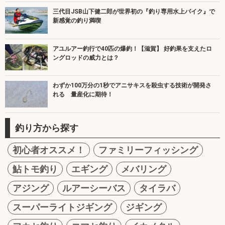
三代目JSB山下健二郎が世界初の『釣り専用水上バイク』で
新感覚の釣り満喫
アユルアー釣行で40匹の爆釣！【滋賀】 好釣果を支えたロ
ングロッドの威力とは？
わずか100万分の1秒でアニサキスを殺虫する技術が開発さ
れる 量産化に期待！
釣り方から探す
初心者オススメ！
ファミリーフィッシング
鮎トモ釣り
エギング
メバリング
アジング
ルアーシーバス
タイラバ
スーパーライトジギング
ジギング