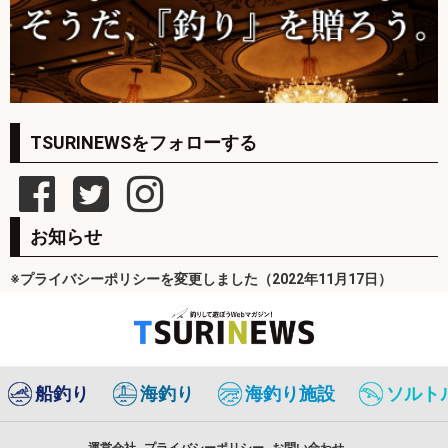
TSURINEWSをフォローする
お知らせ
※プライバシーポリシーを変更しました（2022年11月17日）
船釣り
海釣り
海釣り施設
ソルト
運営会社
プライバシーポリシー
お問い合わせ