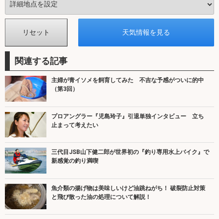
関連する記事
主婦が青イソメを飼育してみた 不吉な予感がついに的中
（第3回）
プロアングラー『児島玲子』引退単独インタビュー 立ち
止まって考えたい
三代目JSB山下健二郎が世界初の『釣り専用水上バイク』で
新感覚の釣り満喫
魚介類の揚げ物は美味しいけど油跳ねがち！ 破裂防止対策
と飛び散った油の処理について解説！