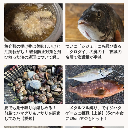
魚介類の揚げ物は美味しいけど
ついに「シジミ」にも忍び寄る
油跳ねがち！ 破裂防止対策と飛
「クロダイ」の魔の手 茨城の
び散った油の処理について解
名所で漁獲量が半減
説！
夏でも潮干狩りは楽しめる！
「メタルマル縛り」でキジハタ
前島でハマグリ＆アサリを調査
ゲームに挑戦【上越】35cm本命
してみた【愛知】
に29cmアジもヒット！