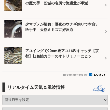
の魔の手 茨城の名所で漁獲量が半減
夕マヅメが勝負！夏夜のウナギ釣りで本命5
匹手中 天然ミミズに好反応
アユイングで20cm級アユ16匹キャッチ【京
都】虹色鮎カラーのオトリミノーにヒッ...
Recommended by
リアルタイム天気＆風波情報