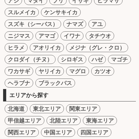
アジ
マダイ
ブリ
イサキ
ヒラマサ
スルメイカ
ケンサキイカ
スズキ（シーバス）
ナマズ
アユ
ニジマス
アマゴ
イワナ
タチウオ
ヒラメ
アオリイカ
メジナ（グレ・クロ）
クロダイ（チヌ）
シロギス
ハゼ
マゴチ
ワカサギ
ヤリイカ
マグロ
カツオ
ヘラブナ
ブラックバス
エリアから探す
北海道
東北エリア
関東エリア
甲信越エリア
北陸エリア
東海エリア
関西エリア
中国エリア
四国エリア