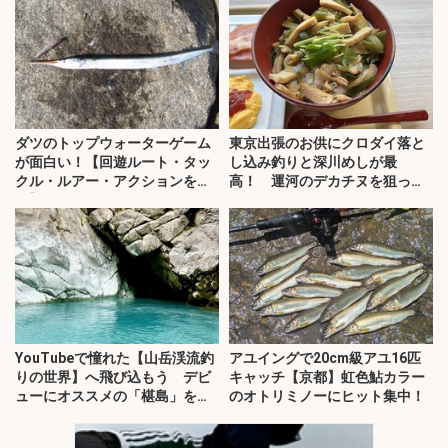
ダツのトップウォーターゲーム
東京出張のお供にクロダイ落と
が面白い！【回遊ルート・タッ
し込み釣りと深川めしが最
クル・ルアー・アクションを解
高！ 運河のデカチヌを狙って
説】
みた
YouTubeで憧れた【山岳渓流釣
アユイングで20cm級アユ16匹
りの世界】へ飛び込もう デビ
キャッチ【京都】虹色鮎カラー
ューにオススメの「椹島」を紹
のオトリミノーにヒット集中！
介！