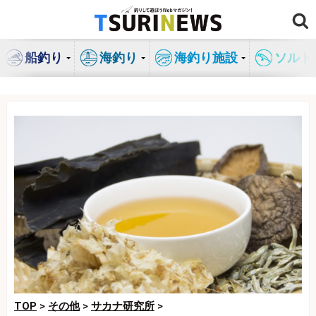
コ
ン
テ
船釣り
海釣り
海釣り施設
ソルト
ン
ツ
へ
ス
キ
ッ
プ
TOP
>
その他
>
サカナ研究所
>