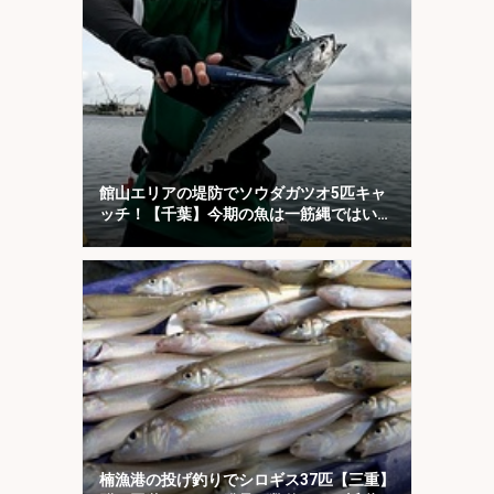
館山エリアの堤防でソウダガツオ5匹キャ
ッチ！【千葉】今期の魚は一筋縄ではいか
ない？
楠漁港の投げ釣りでシロギス37匹【三重】