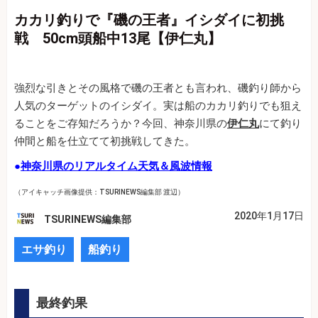
カカリ釣りで『磯の王者』イシダイに初挑
戦 50cm頭船中13尾【伊仁丸】
強烈な引きとその風格で磯の王者とも言われ、磯釣り師から
人気のターゲットのイシダイ。実は船のカカリ釣りでも狙え
ることをご存知だろうか？今回、神奈川県の
伊仁丸
にて釣り
仲間と船を仕立てて初挑戦してきた。
●
神奈川県のリアルタイム天気＆風波情報
（アイキャッチ画像提供：TSURINEWS編集部 渡辺）
2020年1月17日
TSURINEWS編集部
エサ釣り
船釣り
最終釣果