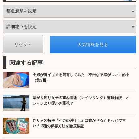
関連する記事
主婦が青イソメを飼育してみた 不吉な予感がついに的中
（第3回）
寒がり釣り女子の重ね着術（レイヤリング）徹底解説 オ
シャレより暖かさ重視？
釣り人の特権『イカの沖干し』は寝かせるともっとウマ
い？ 3種の保存方法を徹底検証