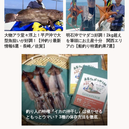
大物アラ堂々浮上！平戸沖で大
明石沖でマダコ好調！2kg超え
型魚狙いが好調！【沖釣り最新
を筆頭にお土産十分 関西エリ
情報6選・長崎／佐賀】
アの【船釣り特選釣果7選】
釣り人の特権『イカの沖干し』は寝かせる
ともっとウマい？ 3種の保存方法を徹底検
証