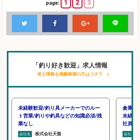
1
2
3
page:
「釣り好き歓迎」求人情報
求人情報を掲載希望の方はコチラ
未経験歓迎/釣り具メーカーでのルー
倉庫で
ト営業/釣りや釣具などの知識必須/残
未経験
業なし
社員登
株式会社天龍
会社名
会社名