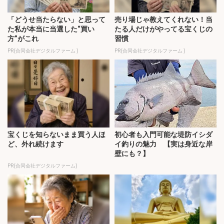
「どうせ当たらない」と思って
売り場じゃ教えてくれない！当
た私が本当に当選した“買い
たる人だけがやってる宝くじの
方”がこれ
習慣
PR(合同会社デジタルファーム )
PR(合同会社デジタルファーム )
宝くじを知らないまま買う人ほ
初心者も入門可能な堤防イシダ
ど、外れ続けます
イ釣りの魅力 【実は身近な岸
壁にも？】
PR(合同会社デジタルファーム)