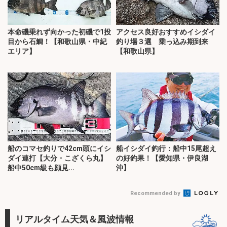
本命磯乗れず向かった初磯で1投
アクセス良好おすすめイシダイ
目から石鯛！【和歌山県・中紀
釣り場３選 乗っ込み期到来
エリア】
【和歌山県】
船のコマセ釣りで42cm頭にイシ
船イシダイ釣行：船中15尾超え
ダイ連打【大分・こざくら丸】
の好釣果！【愛知県・伊良湖
船中50cm級も顔見...
沖】
Recommended by
リアルタイム天気＆風波情報