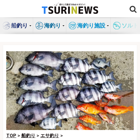
コ
ン
テ
船釣り
海釣り
海釣り施設
ソルト
ン
ツ
へ
ス
キ
ッ
プ
TOP
>
船釣り
>
エサ釣り
>