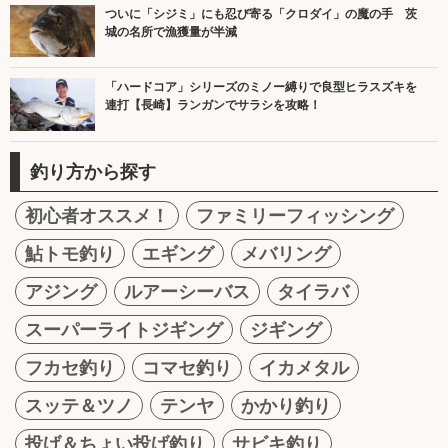
ついに「シジミ」にも忍び寄る「クロダイ」の魔の手 茨
城の名所で漁獲量が半減
「ハードコア」シリーズのミノー縛りで良型ヒラスズキを
連打【長崎】ランガンでサラシを攻略！
釣り方から探す
初心者オススメ！
ファミリーフィッシング
鮎トモ釣り
エギング
メバリング
アジング
ルアーシーバス
タイラバ
スーパーライトジギング
ジギング
フカセ釣り
コマセ釣り
イカメタル
スッテ＆ツノ
テンヤ
かかり釣り
投げ＆ちょい投げ釣り
サビキ釣り