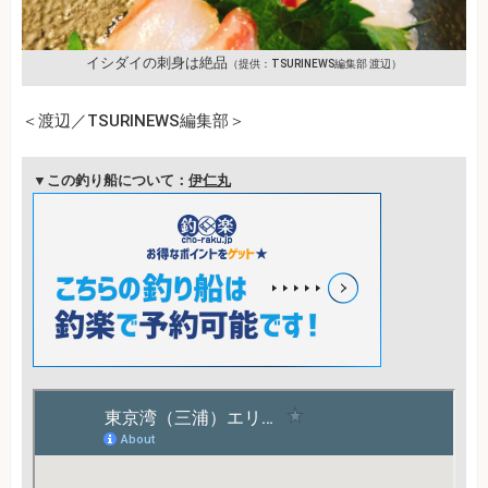
イシダイの刺身は絶品
（提供：TSURINEWS編集部 渡辺）
＜渡辺／TSURINEWS編集部＞
▼この釣り船について：
伊仁丸