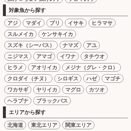
対象魚から探す
アジ
マダイ
ブリ
イサキ
ヒラマサ
スルメイカ
ケンサキイカ
スズキ（シーバス）
ナマズ
アユ
ニジマス
アマゴ
イワナ
タチウオ
ヒラメ
アオリイカ
メジナ（グレ・クロ）
クロダイ（チヌ）
シロギス
ハゼ
マゴチ
ワカサギ
ヤリイカ
マグロ
カツオ
ヘラブナ
ブラックバス
エリアから探す
北海道
東北エリア
関東エリア