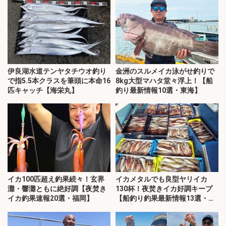
伊良湖水道テンヤタチウオ釣り
金洲のスルメイカ泳がせ釣りで
で指5.5本クラスを筆頭に本命16
8kg大型マハタ堂々浮上！【船
匹キャッチ【海栄丸】
釣り最新情報10選・東海】
イカ100匹超え釣果続々！玄界
イカメタルでも良型ヤリイカ
灘・響灘ともに絶好調【夜焚き
130杯！夜焚きイカ好調キープ
イカ釣果速報20選・福岡】
【船釣り釣果最新情報13選・玄
界灘】