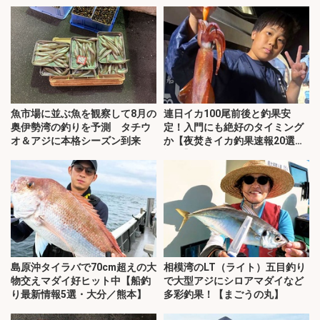
魚市場に並ぶ魚を観察して8月の
連日イカ100尾前後と釣果安
奥伊勢湾の釣りを予測 タチウ
定！入門にも絶好のタイミング
オ＆アジに本格シーズン到来
か【夜焚きイカ釣果速報20選・
福岡】
島原沖タイラバで70cm超えの大
相模湾のLT（ライト）五目釣り
物交えマダイ好ヒット中【船釣
で大型アジにシロアマダイなど
り最新情報5選・大分／熊本】
多彩釣果！【まごうの丸】