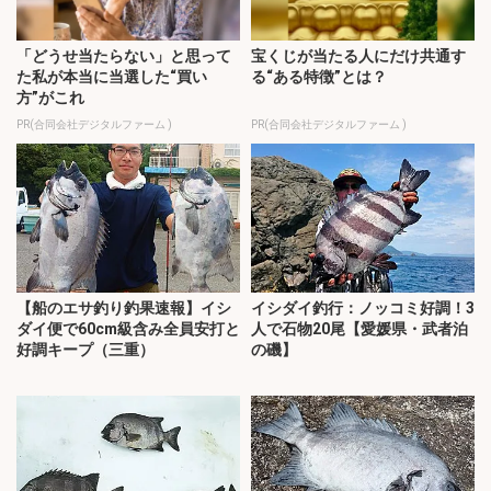
「どうせ当たらない」と思って
宝くじが当たる人にだけ共通す
た私が本当に当選した“買い
る“ある特徴”とは？
方”がこれ
PR(合同会社デジタルファーム )
PR(合同会社デジタルファーム )
【船のエサ釣り釣果速報】イシ
イシダイ釣行：ノッコミ好調！3
ダイ便で60cm級含み全員安打と
人で石物20尾【愛媛県・武者泊
好調キープ（三重）
の磯】