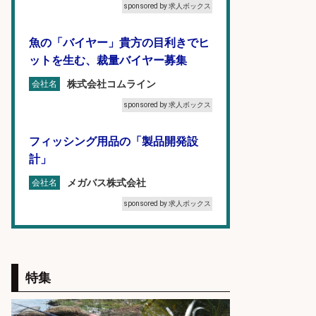
sponsored by 求人ボックス
魚の「バイヤー」貴方の目利きでヒ
ットを生む、裁量バイヤー募集
株式会社コムライン
会社名
sponsored by 求人ボックス
フィッシング用品の「製品開発設
計」
メガバス株式会社
会社名
sponsored by 求人ボックス
魚をさばける方必見「鮮魚部門スタ
ッフ」/3つの働き方が選べる
特集
株式会社旬
会社名
sponsored by 求人ボックス