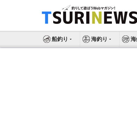
コ
ン
テ
ン
ツ
船釣り
海釣り
海
へ
ス
キ
ッ
プ