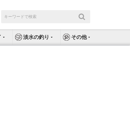
検
検
索:
索
イ
淡水の釣り
その他