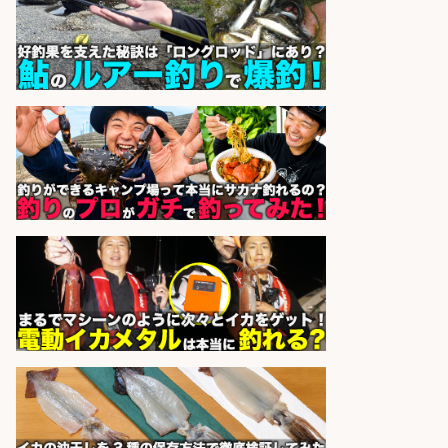
コンビニ/広島県/調理なし・軽作業
スタート お魚のパック詰め 品出し/
週4日から勤務OK/希望休が取得で
きる
株式会社ホットスタッフ五日市
会社名
sponsored by 求人ボックス
コンビニ/広島県/調理なし・軽作業
スタート お魚のパック詰め 品出し/
週4日から勤務OK/希望休が取得で
きる
株式会社ホットスタッフ五日市
会社名
sponsored by 求人ボックス
ホールスタッフ/20代～30代が活躍
中/高時給 週3日～OK お肉・お魚料