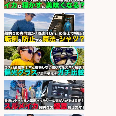
理のキッチンスタッフ@西武池袋/
東京都/豊島区
株式会社ディンプル
会社名
sponsored by 求人ボックス
レジカウンター/夕方勤務で時給UP
お釣りの計算不要の簡単レジ1日2時
間
オーケー株式会社
会社名
sponsored by 求人ボックス
EC事業責任者候補/飲食業界向け
SaaS企業「魚ぽち」/東証グロース
市場上場
株式会社フーディソン
会社名
sponsored by 求人ボックス