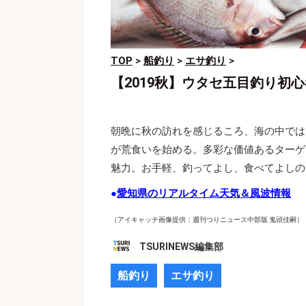
TOP
>
船釣り
>
エサ釣り
>
【2019秋】ウタセ五目釣り初
朝晩に秋の訪れを感じるころ、海の中では
が荒食いを始める。多彩な価値あるターゲ
魅力。お手軽、釣ってよし、食べてよしの
●
愛知県のリアルタイム天気＆風波情報
（アイキャッチ画像提供：週刊つりニュース中部版 鬼頭佳嗣）
TSURINEWS編集部
船釣り
エサ釣り