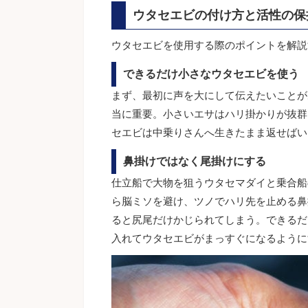
ウタセエビの付け方と活性の保
ウタセエビを使用する際のポイントを解説
できるだけ小さなウタセエビを使う
まず、最初に声を大にして伝えたいことが
当に重要。小さいエサはハリ掛かりが抜群
セエビは中乗りさんへ生きたまま返せばい
鼻掛けではなく尾掛けにする
仕立船で大物を狙うウタセマダイと乗合船
ら脳ミソを避け、ツノでハリ先を止める鼻
ると尻尾だけかじられてしまう。できるだ
入れてウタセエビがまっすぐになるように