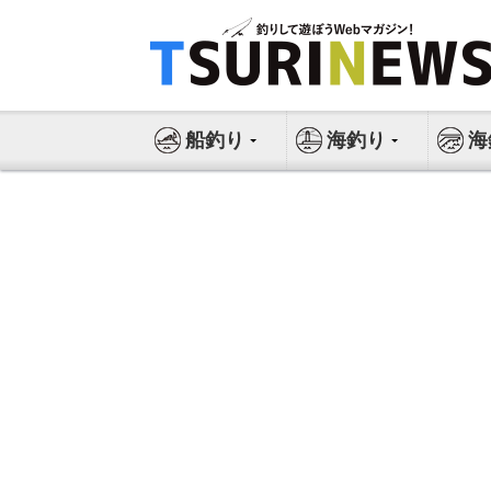
コ
ン
テ
ン
ツ
船釣り
海釣り
海
へ
ス
キ
ッ
プ