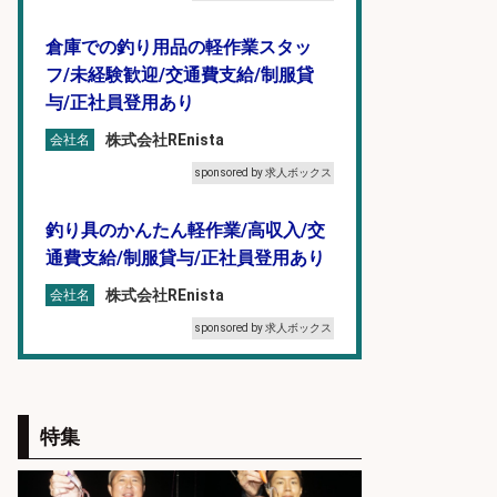
倉庫での釣り用品の軽作業スタッ
フ/未経験歓迎/交通費支給/制服貸
与/正社員登用あり
株式会社REnista
会社名
sponsored by 求人ボックス
釣り具のかんたん軽作業/高収入/交
通費支給/制服貸与/正社員登用あり
株式会社REnista
会社名
sponsored by 求人ボックス
和食, 居酒屋/調理見習い・調理補助/
新鮮な魚料理×おでんの和食居酒屋
特集
の若手スタッフ
サカナのハチベエ 矢場町店
会社名