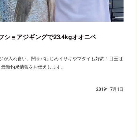
ショアジギングで23.4kgオオニベ
関アジが入れ食い。関サバはじめイサキやマダイも好釣！目玉は
り最新釣果情報をお伝えします。
2019年7月1日