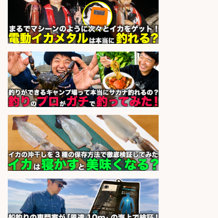
sponsored by 求人ボックス
和食, 居酒屋/キッチンスタッフ/天草
の魚と馬刺しの店 キッチンスタッフ
正社員募集
天草の魚と馬刺しの店 魚粋 天草
会社名
の魚と馬刺しの店 魚粋
sponsored by 求人ボックス
倉庫での釣り用品の軽作業スタッ
フ/未経験歓迎/交通費支給/制服貸
与/正社員登用あり
株式会社REnista
会社名
sponsored by 求人ボックス
レジ打ち/日払いOK/おさかなの三枚
おろし/新潟県/小千谷市