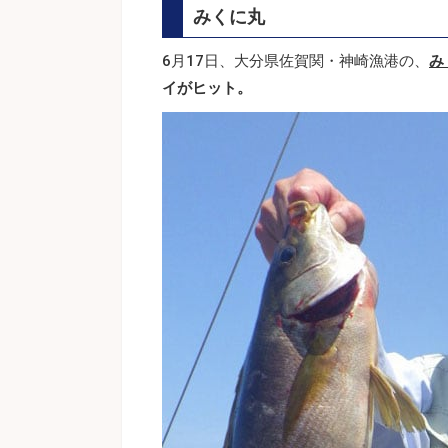
みくに丸
6月17日、大分県佐賀関・神崎漁港の、
み
イがヒット。