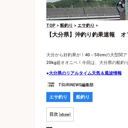
TOP
>
船釣り
>
エサ釣り
>
【大分県】沖釣り釣果速報 オフ
大分から好釣果が！40～50cmの大型
20kg超オオニベ！今回は、大分県の船釣
●
大分県のリアルタイム天気＆風波情報
TSURINEWS編集部
エサ釣り
船釣り
目次
[
show
]