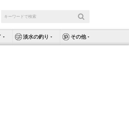
検
検
索:
索
イ
淡水の釣り
その他