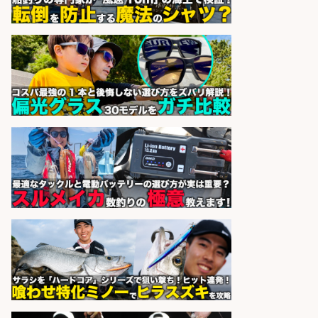
株式会社G&G
会社名
sponsored by 求人ボックス
精肉・青果・鮮魚販売/「志布志
市」「時給1,150円〜」志布志市周
辺でお魚のカットや商品の陳列スタ
ッフ/未経験歓迎×残業少なめ×車通
勤OK/鹿児島県/志布志市
株式会社ホットスタッフ鹿児島
会社名
sponsored by 求人ボックス
和食, 日本料理・懐石料理/店長・店
長候補/旬と手作りにこだわる!さか
なの価値を上げ、地域を元気に!店長
候補募集
博多 華吉 博多 華吉
会社名