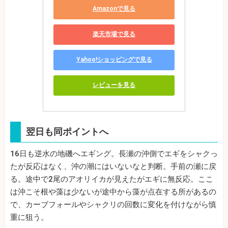
Amazonで見る
楽天市場で見る
Yahoo!ショッピングで見る
レビューを見る
翌日も同ポイントへ
16日も逆水の地磯へエギング。長瀬の沖側でエギをシャクっ
たが反応はなく、沖の潮にはいないなと判断。手前の瀬に戻
る。途中で2尾のアオリイカが見えたがエギに無反応。ここ
は沖こそ根や藻は少ないが途中から藻が点在する所があるの
で、カーブフォールやシャクリの回数に変化を付けながら慎
重に狙う。