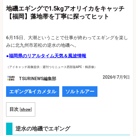
地磯エギングで1.5kgアオリイカをキャッチ
【福岡】藻地帯を丁寧に探ってヒット
6月15日、大潮ということで仕事が終わってエギングを楽し
みに北九州市若松の逆水の地磯へ。
●
福岡県のリアルタイム天気＆風波情報
（アイキャッチ画像提供：週刊つりニュース西部版APC・鶴原修）
2026年7月9日
TSURINEWS編集部
エギング&イカメタル
ソルトルアー
目次
[
show
]
逆水の地磯でエギング