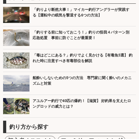
「釣りより断然大事！」マイカー釣行アングラーが実践す
る【運転中の眠気を撃退する6つの方法】
「釣りする前に知っておこう！」釣りの怪我４パターン別
応急処置 事前に防ぐことが最重要！
「毒はどこにある？」釣りでよく見かける【有毒魚5選】 釣
れた時に注意すべき有毒部位を解説
船酔いしないための5つの方法 専門家に聞く酔いのメカニ
ズムと対策
アユルアー釣行で40匹の爆釣！【滋賀】 好釣果を支えたロ
ングロッドの威力とは？
釣り方から探す