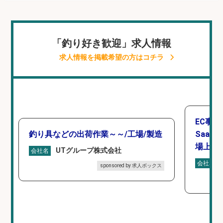
「釣り好き歓迎」求人情報
求人情報を掲載希望の方はコチラ
EC事
釣り具などの出荷作業～～/工場/製造
Saa
場上場
UTグループ株式会社
会社名
会社名
sponsored by 求人ボックス