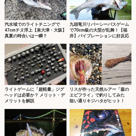
汽水域でのライトチニングで
九頭竜川リバーシーバスゲーム
47cmチヌ浮上【泉大津・大阪】
で70cm級の大型が乱舞！【福
真夏の時合いは一瞬？
井】バイブレーションに好反応
ライトゲームに「超軽量」ジグ
リスが作った天然ルアー「森の
ヘッドは必要か？ メリット・デ
エビフライ」で釣りしてみた
メリットを解説
狙い通りキジハタがヒット！