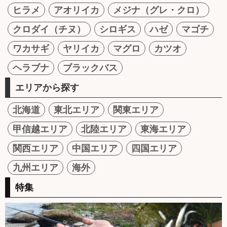
ヒラメ
アオリイカ
メジナ（グレ・クロ）
クロダイ（チヌ）
シロギス
ハゼ
マゴチ
ワカサギ
ヤリイカ
マグロ
カツオ
ヘラブナ
ブラックバス
エリアから探す
北海道
東北エリア
関東エリア
甲信越エリア
北陸エリア
東海エリア
関西エリア
中国エリア
四国エリア
九州エリア
海外
特集