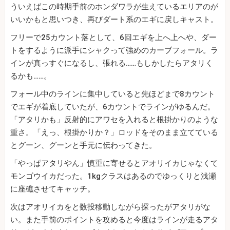
ういえばこの時期手前のホンダワラが生えているエリアのが
いいかもと思いつき、再びダート系のエギに戻しキャスト。
フリーで25カウント落として、6回エギを上へ上へや、ダー
トをするように派手にシャクって強めのカーブフォール。ラ
インが真っすぐになるし、張れる……もしかしたらアタリく
るかも……。
フォール中のラインに集中していると先ほどまで8カウント
でエギが着底していたが、6カウントでラインがゆるんだ。
「アタリかも」反射的にアワセを入れると根掛かりのような
重さ。「えっ、根掛かりか？」ロッドをそのまま立てている
とグーン、グーンと手元に伝わってきた。
「やっぱアタリやん」慎重に寄せるとアオリイカじゃなくて
モンゴウイカだった。1kgクラスはあるのでゆっくりと浅瀬
に座礁させてキャッチ。
次はアオリイカをと数投移動しながら探ったがアタリがな
い。また手前のポイントを攻めると今度はラインが走るアタ