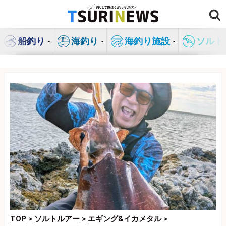
コ
ン
テ
船釣り
海釣り
海釣り施設
ソルト
ン
ツ
へ
ス
キ
ッ
プ
TOP
>
ソルトルアー
>
エギング&イカメタル
>