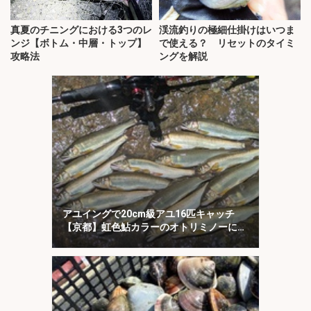
真夏のチニングにおける3つのレ
渓流釣りの極細仕掛けはいつま
ンジ【ボトム・中層・トップ】
で使える？ リセットのタイミ
攻略法
ングを解説
アユイングで20cm級アユ16匹キャッチ
【京都】虹色鮎カラーのオトリミノーにヒ
ット集中！