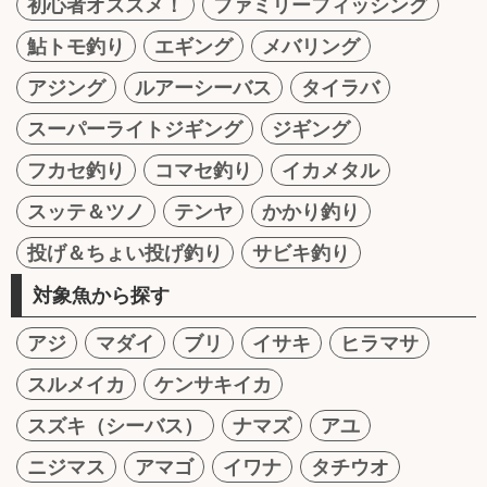
初心者オススメ！
ファミリーフィッシング
鮎トモ釣り
エギング
メバリング
アジング
ルアーシーバス
タイラバ
スーパーライトジギング
ジギング
フカセ釣り
コマセ釣り
イカメタル
スッテ＆ツノ
テンヤ
かかり釣り
投げ＆ちょい投げ釣り
サビキ釣り
対象魚から探す
アジ
マダイ
ブリ
イサキ
ヒラマサ
スルメイカ
ケンサキイカ
スズキ（シーバス）
ナマズ
アユ
ニジマス
アマゴ
イワナ
タチウオ