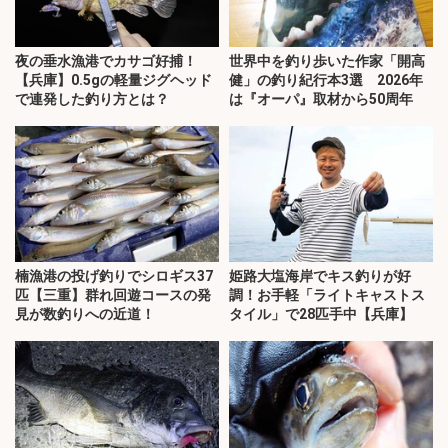
夜の垂水漁港でカサゴ好捕！
世界中を釣り歩いた作家「開高
【兵庫】0.5gの軽量ジグヘッド
健」の釣り紀行本3選 2026年
で連発した釣り方とは？
は『オーパ』取材から50周年
楠漁港の投げ釣りでシロギス37
姫路大塩海岸でキス釣りが好
匹【三重】群れ回遊コースの発
調！お手軽「ライトキャストス
見が数釣りへの近道！
タイル」で28匹手中【兵庫】