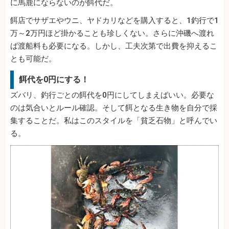
に馬鹿にならないのが餌代だ。
餌店でサザエやウニ、ヤドカリなどを購入すると、1釣行で1
万～2万円ほど掛かることも珍しくない。さらに沖磯へ渡れ
ば渡船料も必要になる。しかし、工夫次第で出費を抑えるこ
とも可能だ。
餌代を0円にする！
ズバリ、釣行ごとの餌代を0円にしてしまえばいい。必要な
のは気合いとルール確認。そして餌となる生き物を自分で採
集することだ。私はこのスタイルを「貧乏石物」と呼んでい
る。