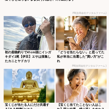
PR(合同会社デジタルファーム)
初の底物釣りで41cm頭にイシガ
「どうせ当たらない」と思ってた
キダイ2尾【伊豆】エサは採集し
私が本当に当選した“買い方”がこ
たカニとヤドカリ
れ
PR(合同会社デジタルファーム )
宝くじが当たる人にだけ共通す
【宝くじ当てたことない人はこ