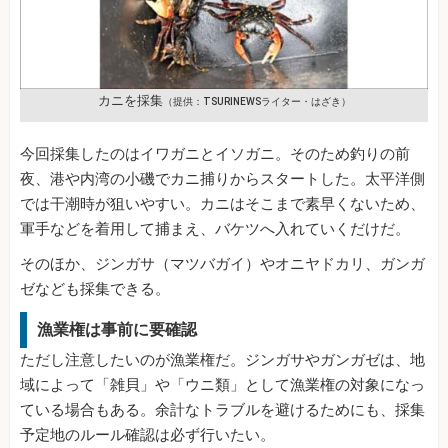
カニを採集
（提供：TSURINEWSライター・はざき）
今回採集したのはイワガニとイソガニ。そのため釣りの前
夜、港や内湾の小磯でカニ捕りからスタートした。太平洋側
では干潮時が狙いやすい。カニはそこまで素早くないため、
軍手などを着用して捕まえ、バケツへ入れていくだけだ。
そのほか、ジンガサ（マツバガイ）やオニヤドカリ、ガンガ
ゼなども採集できる。
漁業権は事前に要確認
ただし注意したいのが漁業権だ。ジンガサやガンガゼは、地
域によって「雑貝」や「ウニ類」として漁業権の対象になっ
ている場合もある。余計なトラブルを避けるためにも、採集
予定地のルール確認は必ず行いたい。