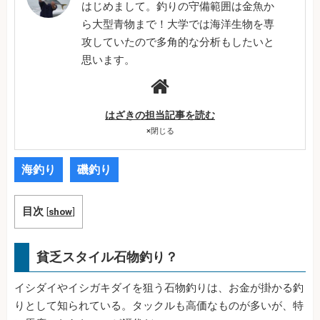
はじめまして。釣りの守備範囲は金魚か
ら大型青物まで！大学では海洋生物を専
攻していたので多角的な分析もしたいと
思います。
はざきの担当記事を読む
×
閉じる
海釣り
磯釣り
目次
[
show
]
貧乏スタイル石物釣り？
イシダイやイシガキダイを狙う石物釣りは、お金が掛かる釣
りとして知られている。タックルも高価なものが多いが、特