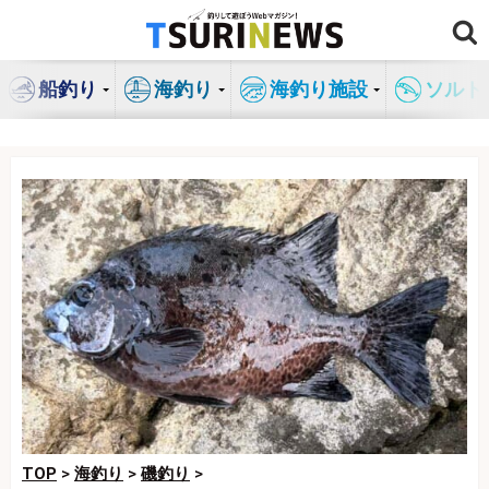
コ
ン
テ
船釣り
海釣り
海釣り施設
ソルト
ン
ツ
へ
ス
キ
ッ
プ
TOP
>
海釣り
>
磯釣り
>