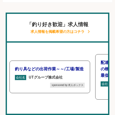
「釣り好き歓迎」求人情報
求人情報を掲載希望の方はコチラ
配達/
釣り具などの出荷作業～～/工場/製造
の梱包
最低月
UTグループ株式会社
会社名
会社名
sponsored by 求人ボックス