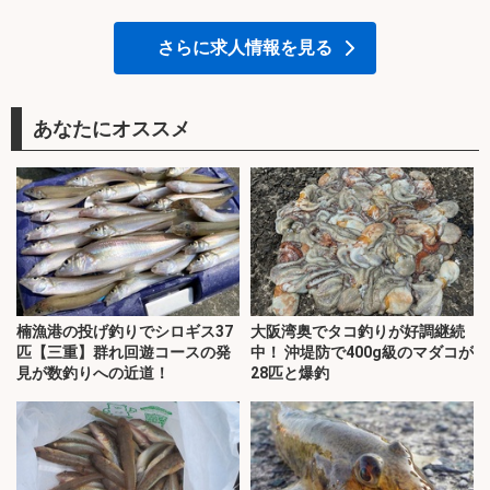
さらに求人情報を見る
あなたにオススメ
楠漁港の投げ釣りでシロギス37
大阪湾奥でタコ釣りが好調継続
匹【三重】群れ回遊コースの発
中！ 沖堤防で400g級のマダコが
見が数釣りへの近道！
28匹と爆釣