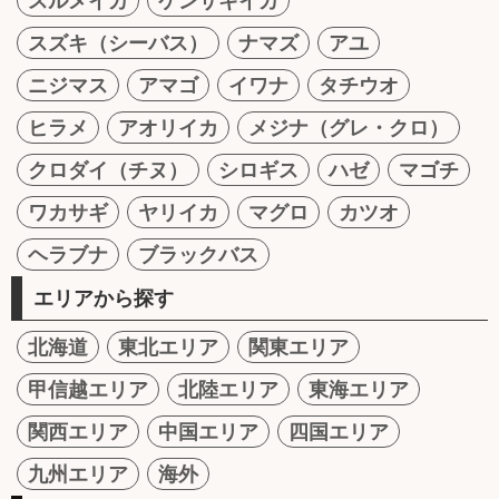
スルメイカ
ケンサキイカ
スズキ（シーバス）
ナマズ
アユ
ニジマス
アマゴ
イワナ
タチウオ
ヒラメ
アオリイカ
メジナ（グレ・クロ）
クロダイ（チヌ）
シロギス
ハゼ
マゴチ
ワカサギ
ヤリイカ
マグロ
カツオ
ヘラブナ
ブラックバス
エリアから探す
北海道
東北エリア
関東エリア
甲信越エリア
北陸エリア
東海エリア
関西エリア
中国エリア
四国エリア
九州エリア
海外