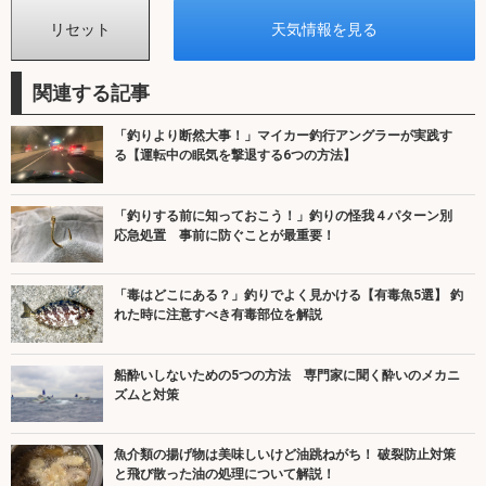
関連する記事
「釣りより断然大事！」マイカー釣行アングラーが実践す
る【運転中の眠気を撃退する6つの方法】
「釣りする前に知っておこう！」釣りの怪我４パターン別
応急処置 事前に防ぐことが最重要！
「毒はどこにある？」釣りでよく見かける【有毒魚5選】 釣
れた時に注意すべき有毒部位を解説
船酔いしないための5つの方法 専門家に聞く酔いのメカニ
ズムと対策
魚介類の揚げ物は美味しいけど油跳ねがち！ 破裂防止対策
と飛び散った油の処理について解説！