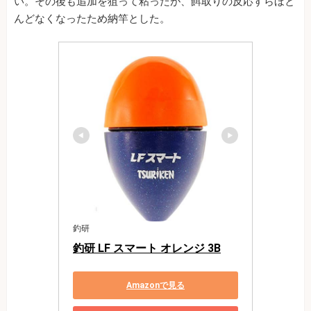
い。その後も追加を狙って粘ったが、餌取りの反応すらほと
んどなくなったため納竿とした。
釣研
釣研 LF スマート オレンジ 3B
Amazonで見る