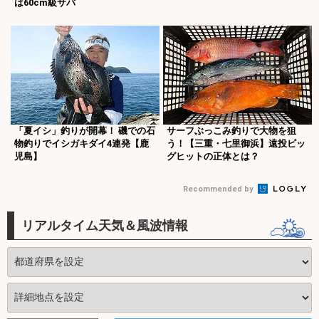
は60cm級サバ
「夏イシ」釣りが開幕！ 磯での石
サーフぶっこみ釣りで大物を狙
物釣りでイシガキダイ4連発【鹿
う！【三重・七里御浜】遠投ビッ
児島】
グヒットの正体とは？
Recommended by
リアルタイム天気＆風波情報