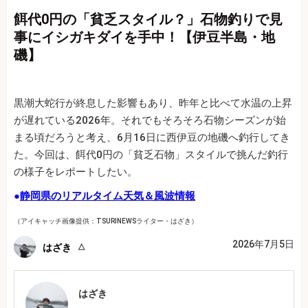
餌代0円の「貧乏スタイル？」石物釣りで見
事にイシガキダイを手中！【伊豆半島・地
磯】
黒潮大蛇行が終息した影響もあり、昨年と比べて水温の上昇
が遅れている2026年。それでもそろそろ石物シーズンが始
まる頃だろうと考え、6月16日に西伊豆の地磯へ釣行してき
た。今回は、餌代0円の「貧乏石物」スタイルで挑んだ釣行
の様子をレポートしたい。
●
静岡県のリアルタイム天気＆風波情報
（アイキャッチ画像提供：TSURINEWSライター・はざき）
2026年7月5日
はざき
はざき