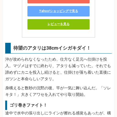
Yahoo!ショッピングで見る
レビューを見る
待望のアタリは38cmイシガキダイ！
沖が攻められなくなったため、仕方なく足元へ仕掛けを投
入。マヅメはすでに終わり、アタリも減っていた。それでも
諦めずにカニを投入し続けると、仕掛けが落ち着いた直後に
ガツンと本命らしいアタリ。
身構えると数秒の沈黙の後、竿が一気に舞い込んだ。「ソレ
キタ！」大きくアワセを入れてやり取り開始。
ゴリ巻きファイト！
途中で水中の張り出しにラインが擦れる感覚もあったが、構