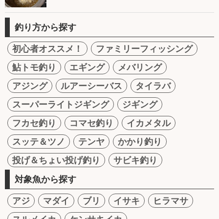
釣り方から探す
初心者オススメ！
ファミリーフィッシング
鮎トモ釣り
エギング
メバリング
アジング
ルアーシーバス
タイラバ
スーパーライトジギング
ジギング
フカセ釣り
コマセ釣り
イカメタル
スッテ＆ツノ
テンヤ
かかり釣り
投げ＆ちょい投げ釣り
サビキ釣り
対象魚から探す
アジ
マダイ
ブリ
イサキ
ヒラマサ