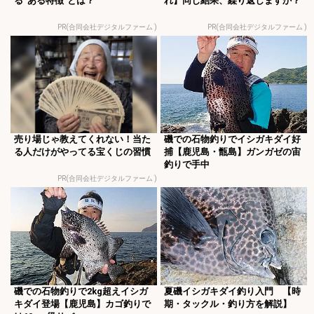
る“ある特徴”とは？
れ】同じ結果、繰り返しますか？
PR(合同会社デジタルファーム )
PR(合同会社デジタルファーム )
売り場じゃ教えてくれない！当た
磯での石物釣りでイシガキダイ好
る人だけがやってる宝くじの習慣
捕【鹿児島・甑島】ガンガゼの宙
釣りで手中
PR(合同会社デジタルファーム )
磯での石物釣りで2kg超えイシガ
夏磯イシガキダイ釣り入門 【時
キダイ登場【鹿児島】カゴ釣りで
期・タックル・釣り方を解説】