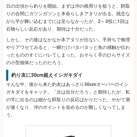
日の出頃から釣りを開始。まずは沖の根周りを狙うと、餌取
りの合間にガツンガツンと本命らしきアタリが出る。残念な
がら竿が舞い込むまでには至らなかったが、2～3投に1回は
石物らしい反応があり、期待は十分だった。
しかし、その後はなかなか本アタリが出ない。手持ちで無理
やりアワセてみると、一瞬だけバタバタッと魚の感触が伝わ
ったもののすぐにバレてしまった。おそらく手のひらサイズ
の小型個体だったのだろう。
釣り友に30cm超えイシガキダイ
そんな中、後から来た釣友はあっさり30cmオーバーのイシ
ガキダイをキャッチ。「次は自分だろう」と期待したが、私
の竿に出るのは細かな餌取りの反応ばかりだった。やがて潮
が速くなり、沖のポイントを攻めるのが難しくなってしま
う。