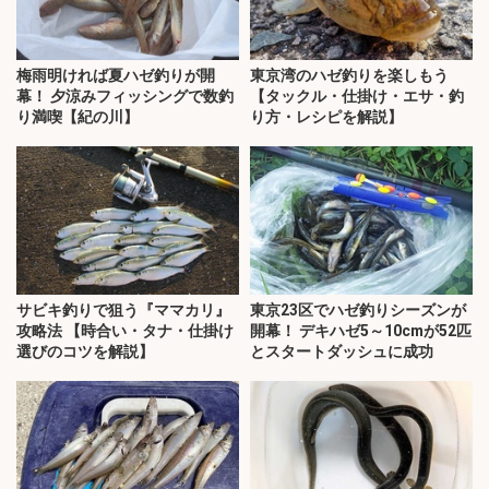
梅雨明ければ夏ハゼ釣りが開
東京湾のハゼ釣りを楽しもう
幕！ 夕涼みフィッシングで数釣
【タックル・仕掛け・エサ・釣
り満喫【紀の川】
り方・レシピを解説】
サビキ釣りで狙う『ママカリ』
東京23区でハゼ釣りシーズンが
攻略法 【時合い・タナ・仕掛け
開幕！ デキハゼ5～10cmが52匹
選びのコツを解説】
とスタートダッシュに成功