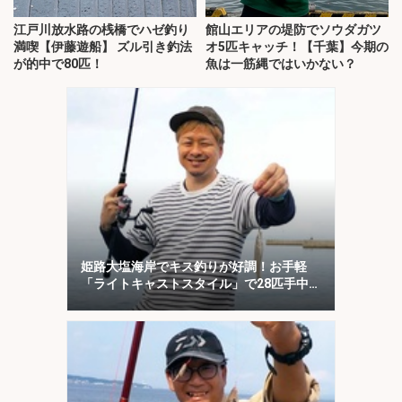
江戸川放水路の桟橋でハゼ釣り
館山エリアの堤防でソウダガツ
満喫【伊藤遊船】 ズル引き釣法
オ5匹キャッチ！【千葉】今期の
が的中で80匹！
魚は一筋縄ではいかない？
姫路大塩海岸でキス釣りが好調！お手軽
「ライトキャストスタイル」で28匹手中
【兵庫】