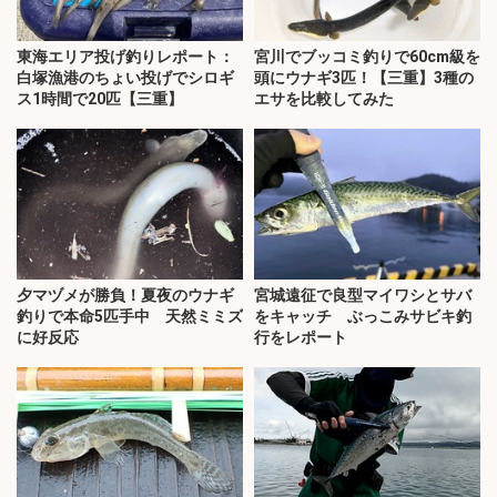
東海エリア投げ釣りレポート：
宮川でブッコミ釣りで60cm級を
白塚漁港のちょい投げでシロギ
頭にウナギ3匹！【三重】3種の
ス1時間で20匹【三重】
エサを比較してみた
夕マヅメが勝負！夏夜のウナギ
宮城遠征で良型マイワシとサバ
釣りで本命5匹手中 天然ミミズ
をキャッチ ぶっこみサビキ釣
に好反応
行をレポート