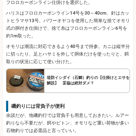
フロロカーボンライン仕掛けを選択した。
ハリスはフロロカーボンライン14号を30～40cm、針はカッ
トヒラマサ13号。パワーオヤコを使用した簡単な捨てオモリ
式の胴付き仕掛けで、捨て糸はフロロカーボンライン6号を
約1m取った。
オモリは潮流に対応できるよう40号まで持参。カニは縦半分
に切ったり、足とハサミを外して胴体だけを使ったりと、餌
取りの状況に応じて使い分けた。
堤防イシダイ（石鯛）釣りの【仕掛けとエサを
解説】 妥協は絶対ダメ？
磯釣りには背負子が便利
余談だが、地磯釣行では背負子も用意しておきたい。ルアー
釣りなら不要だが、餌やピトン、オモリなど重い荷物が多い
石物釣りでは必需品と言っていい。