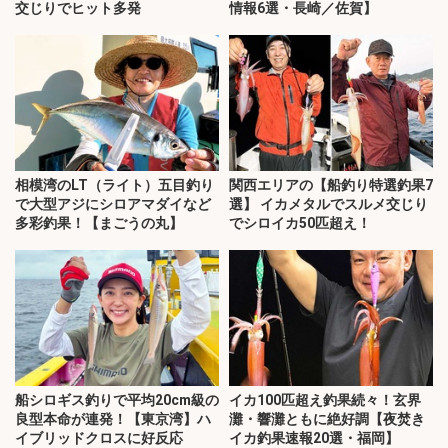
交じりでヒット多発
情報6選・長崎／佐賀】
相模湾のLT（ライト）五目釣り
関西エリアの【船釣り特選釣果7
で大型アジにシロアマダイなど
選】 イカメタルでスルメ交じり
多彩釣果！【まごうの丸】
でシロイカ50匹超え！
船シロギス釣りで平均20cm級の
イカ100匹超え釣果続々！玄界
良型本命が連発！【東京湾】ハ
灘・響灘ともに絶好調【夜焚き
イブリッドクロスに好反応
イカ釣果速報20選・福岡】