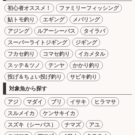
初心者オススメ！
ファミリーフィッシング
鮎トモ釣り
エギング
メバリング
アジング
ルアーシーバス
タイラバ
スーパーライトジギング
ジギング
フカセ釣り
コマセ釣り
イカメタル
スッテ＆ツノ
テンヤ
かかり釣り
投げ＆ちょい投げ釣り
サビキ釣り
対象魚から探す
アジ
マダイ
ブリ
イサキ
ヒラマサ
スルメイカ
ケンサキイカ
スズキ（シーバス）
ナマズ
アユ