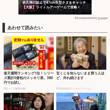
泉大津の波止で47cm良型チヌをキャッチ
【大阪】ライトルアーゲームで攻略！
Recommended by
楽天週間ランキング1位！シリー
宝くじを知らないまま買う人ほ
ズ累計3億包のスッキリ茶。380
ど、外れ続けます
円でお試し
PR(ハーブ健康本舗)
PR(合同会社デジタルファーム)