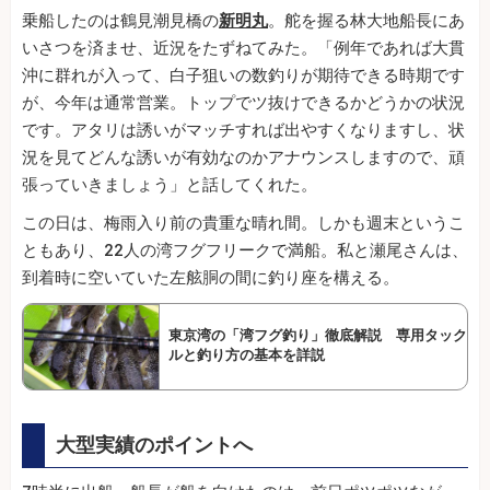
乗船したのは鶴見潮見橋の
新明丸
。舵を握る林大地船長にあ
いさつを済ませ、近況をたずねてみた。「例年であれば大貫
沖に群れが入って、白子狙いの数釣りが期待できる時期です
が、今年は通常営業。トップでツ抜けできるかどうかの状況
です。アタリは誘いがマッチすれば出やすくなりますし、状
況を見てどんな誘いが有効なのかアナウンスしますので、頑
張っていきましょう」と話してくれた。
この日は、梅雨入り前の貴重な晴れ間。しかも週末というこ
ともあり、22人の湾フグフリークで満船。私と瀬尾さんは、
到着時に空いていた左舷胴の間に釣り座を構える。
東京湾の「湾フグ釣り」徹底解説 専用タック
ルと釣り方の基本を詳説
大型実績のポイントへ