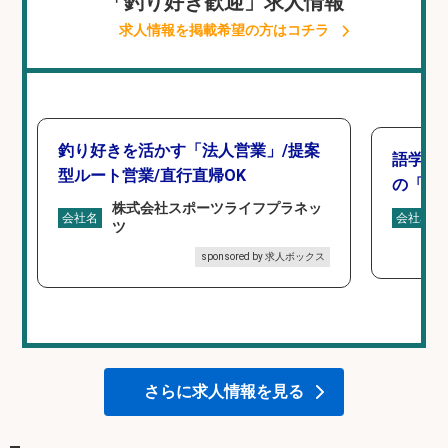
「釣り好き歓迎」求人情報
求人情報を掲載希望の方はコチラ
釣り好きを活かす「法人営業」/提案
語学力
型ルート営業/直行直帰OK
の「海外
株式会社スポーツライフプラネッ
会社名
会社名
ツ
sponsored by 求人ボックス
さらに求人情報を見る