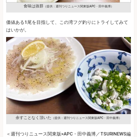
食味は抜群
（提供：週刊つりニュース関東版APC・田中義博）
価値ある1尾を目指して、この湾フグ釣りにトライしてみて
はいかが。
余すことなく頂いた
（提供：週刊つりニュース関東版APC・田中義博）
＜週刊つりニュース関東版>APC・田中義博／TSURINEWS編