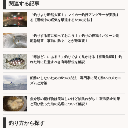
関連する記事
「釣りより断然大事！」マイカー釣行アングラーが実践す
る【運転中の眠気を撃退する6つの方法】
「釣りする前に知っておこう！」釣りの怪我４パターン別
応急処置 事前に防ぐことが最重要！
「毒はどこにある？」釣りでよく見かける【有毒魚5選】 釣
れた時に注意すべき有毒部位を解説
船酔いしないための5つの方法 専門家に聞く酔いのメカニ
ズムと対策
魚介類の揚げ物は美味しいけど油跳ねがち！ 破裂防止対策
と飛び散った油の処理について解説！
釣り方から探す