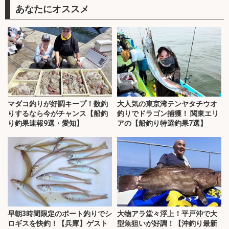
あなたにオススメ
マダコ釣りが好調キープ！数釣
大人気の東京湾テンヤタチウオ
りするなら今がチャンス【船釣
釣りでドラゴン捕獲！ 関東エリ
り釣果速報9選・愛知】
アの【船釣り特選釣果7選】
早朝3時間限定のボート釣りでシ
大物アラ堂々浮上！平戸沖で大
ロギスを快釣！【兵庫】ゲスト
型魚狙いが好調！【沖釣り最新