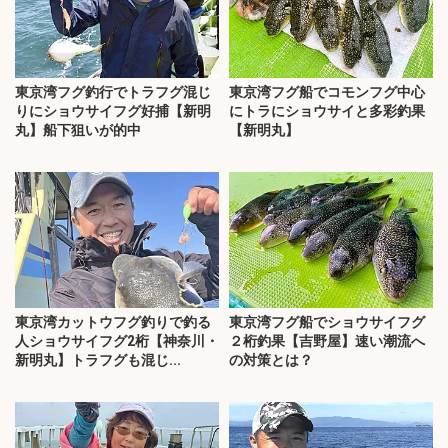
東京湾フグ釣行でトラフグ混じ
東京湾フグ船でコモンフグ中心
りにショウサイフグ好捕【新明
にトラにショウサイと多彩釣果
丸】船下狙いが的中
【新明丸】
東京湾カットウフグ釣りで釣る
東京湾フグ船でショウサイフグ
人ショウサイフグ2桁【神奈川・
２桁釣果【吉野屋】速い潮流へ
新明丸】トラフグも混じ...
の対策とは？