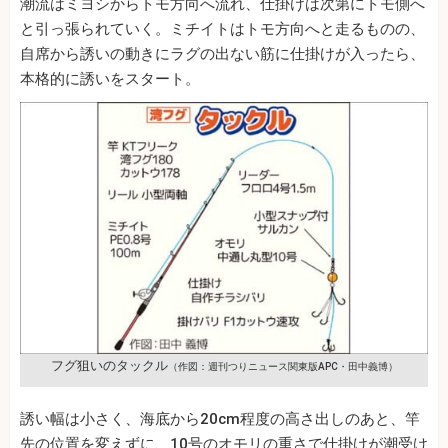
潮流はミヨシからトモ方向へ流れ、仕掛けは次第にトモ側へ
と引っ張られていく。ミチイトはトモ方向へと走るものの、
自席から誘いの動きにラグの出ない筋に仕掛けが入ったら、
本格的に誘いをスタート。
フグ狙いのタックル
（作図：週刊つりニュース関東版APC・田中義博）
誘い幅は小さく、海底から20cm程度の高さ出しのあと、竿
先の位置を変えずに、10号のオモリの重さで仕掛けが潮受け