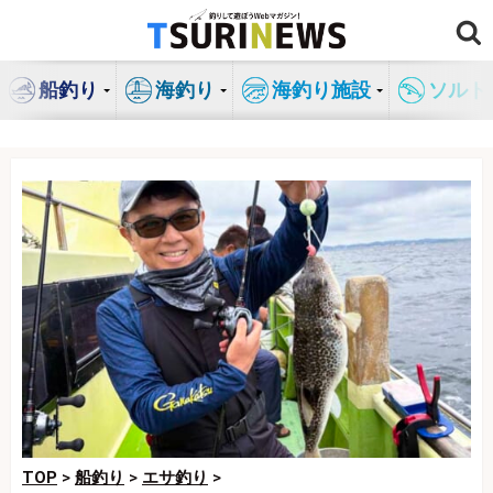
コ
ン
テ
船釣り
海釣り
海釣り施設
ソルト
ン
ツ
へ
ス
キ
ッ
プ
TOP
>
船釣り
>
エサ釣り
>