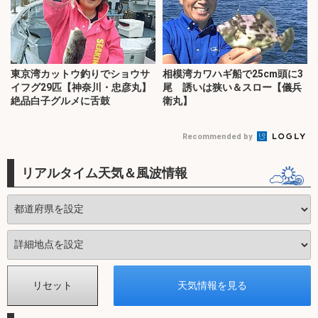
東京湾カットウ釣りでショウサ
相模湾カワハギ船で25cm頭に3
イフグ29匹【神奈川・忠彦丸】
尾 誘いは狭い＆スロー【儀兵
絶品白子グルメに舌鼓
衛丸】
Recommended by
リアルタイム天気＆風波情報