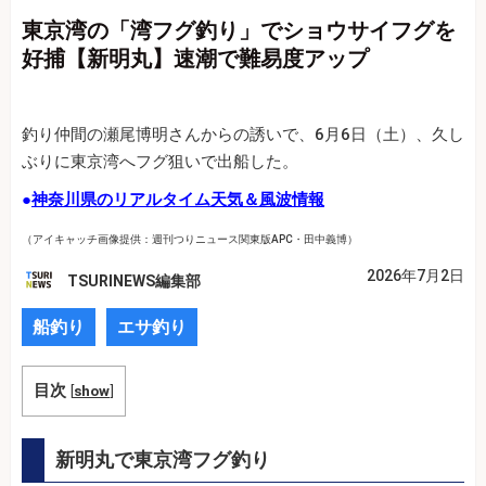
東京湾の「湾フグ釣り」でショウサイフグを
好捕【新明丸】速潮で難易度アップ
釣り仲間の瀬尾博明さんからの誘いで、6月6日（土）、久し
ぶりに東京湾へフグ狙いで出船した。
●
神奈川県のリアルタイム天気＆風波情報
（アイキャッチ画像提供：週刊つりニュース関東版APC・田中義博）
2026年7月2日
TSURINEWS編集部
船釣り
エサ釣り
目次
[
show
]
新明丸で東京湾フグ釣り