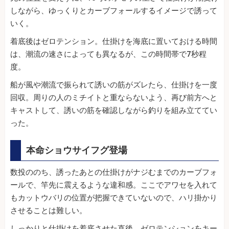
しながら、ゆっくりとカーブフォールするイメージで誘って
いく。
着底後はゼロテンション。仕掛けを海底に置いておける時間
は、潮流の速さによっても異なるが、この時間帯で7秒程
度。
船が風や潮流で振られて誘いの筋がズレたら、仕掛けを一度
回収。周りの人のミチイトと重ならないよう、再び前方へと
キャストして、誘いの筋を確認しながら釣りを組み立ててい
った。
本命ショウサイフグ登場
数投ののち、誘ったあとの仕掛けがナジむまでのカーブフォ
ールで、竿先に震えるような違和感。ここでアワセを入れて
もカットウバリの位置が把握できていないので、ハリ掛かり
させることは難しい。
しっかりと仕掛けを着底させた直後、ゼロテンションをキー