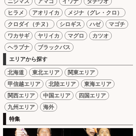
ニジマス
アマゴ
イワナ
タチウオ
ヒラメ
アオリイカ
メジナ（グレ・クロ）
クロダイ（チヌ）
シロギス
ハゼ
マゴチ
ワカサギ
ヤリイカ
マグロ
カツオ
ヘラブナ
ブラックバス
エリアから探す
北海道
東北エリア
関東エリア
甲信越エリア
北陸エリア
東海エリア
関西エリア
中国エリア
四国エリア
九州エリア
海外
特集