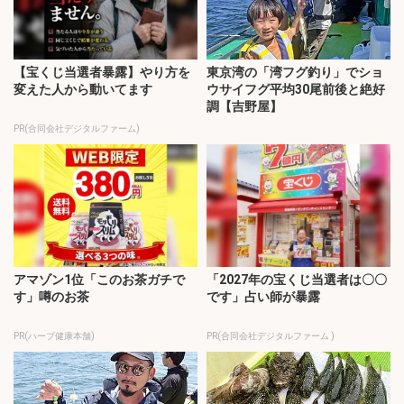
【宝くじ当選者暴露】やり方を
東京湾の「湾フグ釣り」でショ
変えた人から動いてます
ウサイフグ平均30尾前後と絶好
調【吉野屋】
PR(合同会社デジタルファーム)
アマゾン1位「このお茶ガチで
「2027年の宝くじ当選者は〇〇
す」噂のお茶
です」占い師が暴露
PR(ハーブ健康本舗)
PR(合同会社デジタルファーム )