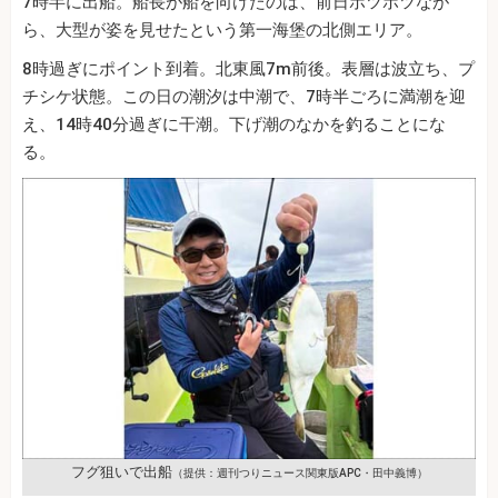
7時半に出船。船長が船を向けたのは、前日ポツポツなが
ら、大型が姿を見せたという第一海堡の北側エリア。
8時過ぎにポイント到着。北東風7m前後。表層は波立ち、プ
チシケ状態。この日の潮汐は中潮で、7時半ごろに満潮を迎
え、14時40分過ぎに干潮。下げ潮のなかを釣ることにな
る。
フグ狙いで出船
（提供：週刊つりニュース関東版APC・田中義博）