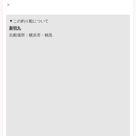
＞
▼この釣り船について
新明丸
出船場所：横浜市・鶴見