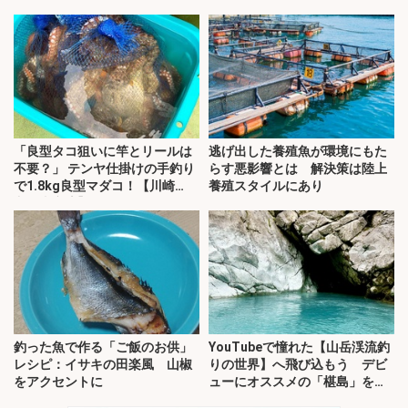
「良型タコ狙いに竿とリールは
逃げ出した養殖魚が環境にもた
不要？」 テンヤ仕掛けの手釣り
らす悪影響とは 解決策は陸上
で1.8kg良型マダコ！【川崎
養殖スタイルにあり
丸・東京湾】
釣った魚で作る「ご飯のお供」
YouTubeで憧れた【山岳渓流釣
レシピ：イサキの田楽風 山椒
りの世界】へ飛び込もう デビ
をアクセントに
ューにオススメの「椹島」を紹
介！