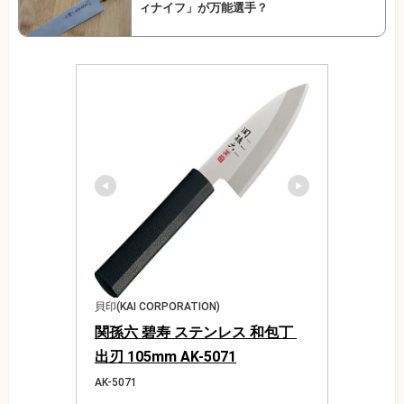
ィナイフ」が万能選手？
貝印(KAI CORPORATION)
関孫六 碧寿 ステンレス 和包丁 
出刃 105mm AK-5071
AK-5071