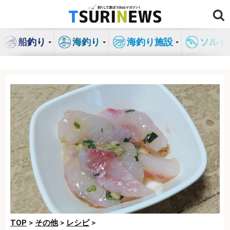
コ
ン
テ
船釣り
海釣り
海釣り施設
ソルト
ン
ツ
へ
ス
キ
ッ
プ
TOP
>
その他
>
レシピ
>