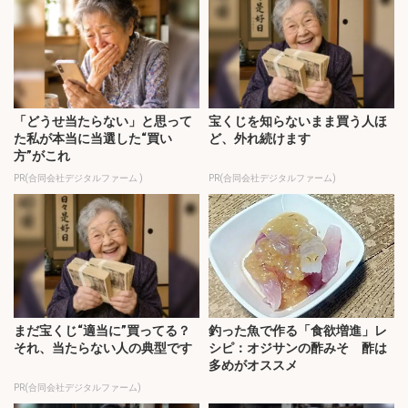
「どうせ当たらない」と思って
宝くじを知らないまま買う人ほ
た私が本当に当選した“買い
ど、外れ続けます
方”がこれ
PR(合同会社デジタルファーム )
PR(合同会社デジタルファーム)
まだ宝くじ“適当に”買ってる？
釣った魚で作る「食欲増進」レ
それ、当たらない人の典型です
シピ：オジサンの酢みそ 酢は
多めがオススメ
PR(合同会社デジタルファーム)