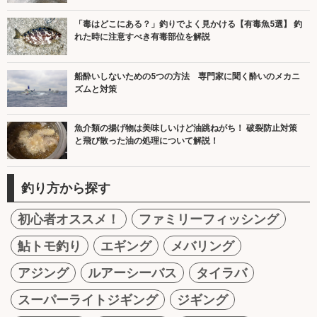
「毒はどこにある？」釣りでよく見かける【有毒魚5選】 釣
れた時に注意すべき有毒部位を解説
船酔いしないための5つの方法 専門家に聞く酔いのメカニ
ズムと対策
魚介類の揚げ物は美味しいけど油跳ねがち！ 破裂防止対策
と飛び散った油の処理について解説！
釣り方から探す
初心者オススメ！
ファミリーフィッシング
鮎トモ釣り
エギング
メバリング
アジング
ルアーシーバス
タイラバ
スーパーライトジギング
ジギング