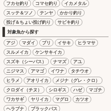
フカセ釣り
コマセ釣り
イカメタル
スッテ＆ツノ
テンヤ
かかり釣り
投げ＆ちょい投げ釣り
サビキ釣り
対象魚から探す
アジ
マダイ
ブリ
イサキ
ヒラマサ
スルメイカ
ケンサキイカ
スズキ（シーバス）
ナマズ
アユ
ニジマス
アマゴ
イワナ
タチウオ
ヒラメ
アオリイカ
メジナ（グレ・クロ）
クロダイ（チヌ）
シロギス
ハゼ
マゴチ
ワカサギ
ヤリイカ
マグロ
カツオ
ヘラブナ
ブラックバス