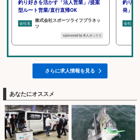
釣り好きを活かす「法人営業」/提案
釣り好
型ルート営業/直行直帰OK
発」/D
株式会社スポーツライフプラネッ
会社名
会社名
ツ
sponsored by 求人ボックス
さらに求人情報を見る
あなたにオススメ