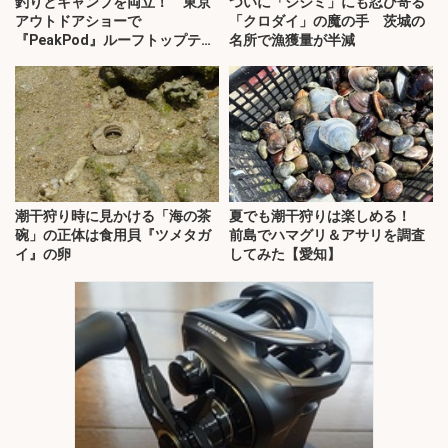
釣りとキャンプを両立！ 東京
ついに「シジミ」にも忍び寄る
アウトドアショーで
「クロダイ」の魔の手 茨城の
『PeakPod』ルーフトップテン
名所で漁獲量が半減
トに注目
潮干狩り時に見かける「海の茶
夏でも潮干狩りは楽しめる！
碗」の正体は食用貝『ツメタガ
前島でハマグリ＆アサリを調査
イ』の卵
してみた【愛知】