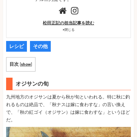
松田正記の担当記事を読む
×
閉じる
レシピ
その他
目次
[
show
]
オジサンの旬
九州地方のオジサンは夏から秋が旬といわれる。特に秋に釣
れるものは絶品で、「秋ナスは嫁に食わすな」の言い換え
で、「秋の紅ゴイ（オジサン）は嫁に食わすな」というほど
だ。