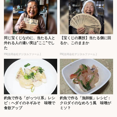
同じ宝くじなのに、当たる人と
【宝くじの裏技】当たる側に回
外れる人の違い実は“ここ”でし
るか、このままか
た
PR(合同会社デジタルファーム )
PR(合同会社デジタルファーム )
釣魚で作る「がっつり系」レシ
釣魚で作る「漁師飯」レシピ：
ピ：ヘダイのネギみそ 味噌で
クロダイのなめろう風 味噌が
食欲アップ
ミソ？