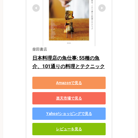
柴田書店
日本料理店の魚仕事: 55種の魚
介、101通りの料理とテクニック
Amazonで見る
楽天市場で見る
Yahoo!ショッピングで見る
レビューを見る