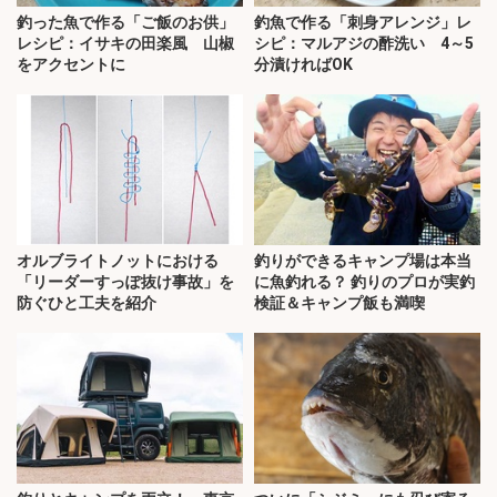
釣った魚で作る「ご飯のお供」
釣魚で作る「刺身アレンジ」レ
レシピ：イサキの田楽風 山椒
シピ：マルアジの酢洗い 4～5
をアクセントに
分漬ければOK
オルブライトノットにおける
釣りができるキャンプ場は本当
「リーダーすっぽ抜け事故」を
に魚釣れる？ 釣りのプロが実釣
防ぐひと工夫を紹介
検証＆キャンプ飯も満喫