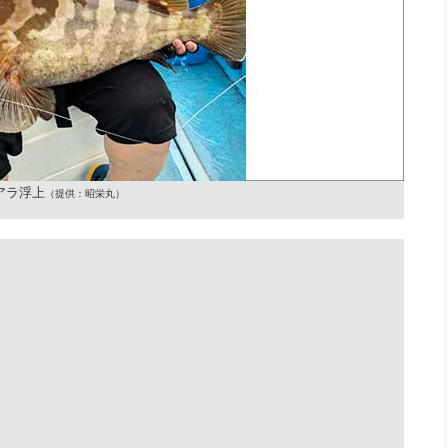
アラ浮上
（提供：昭栄丸）