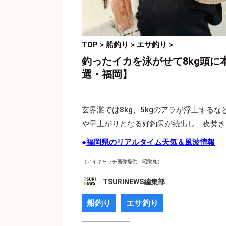
TOP
>
船釣り
>
エサ釣り
>
釣ったイカを泳がせて8kg頭に
選・福岡】
玄界灘では8kg、5kgのアラが浮上する
や早上がりとなる好釣果が続出し、夜焚き
●
福岡県のリアルタイム天気＆風波情報
（アイキャッチ画像提供：昭栄丸）
TSURINEWS編集部
船釣り
エサ釣り