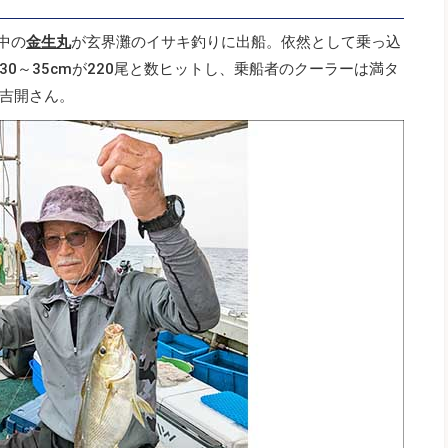
中の
金生丸
が玄界灘のイサキ釣りに出船。依然として乗っ込
0～35cmが220尾と数ヒットし、乗船者のクーラーは満タ
吉開さん。