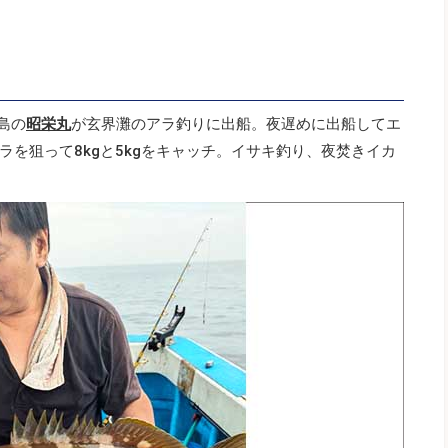
島の
昭栄丸
が玄界灘のアラ釣りに出船。夜遅めに出船してエ
を狙って8kgと5kgをキャッチ。イサキ釣り、夜焚きイカ