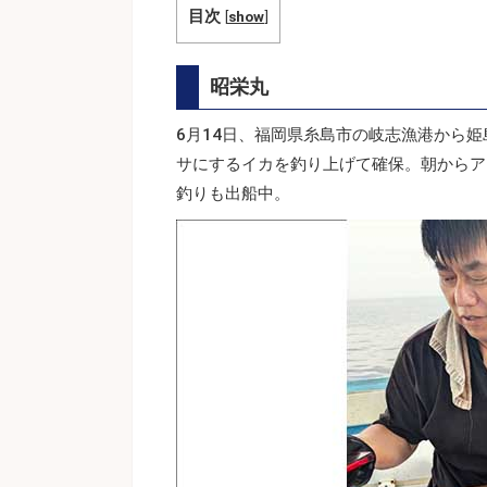
目次
[
show
]
昭栄丸
6月14日、福岡県糸島市の岐志漁港から姫
サにするイカを釣り上げて確保。朝からアラ
釣りも出船中。