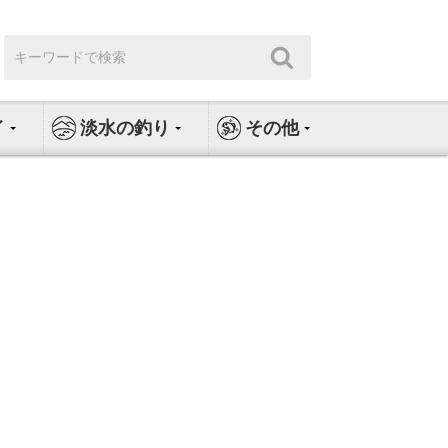
検
検
索:
索
イ
淡水の釣り
その他