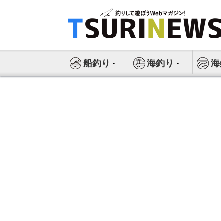
コ
ン
テ
ン
ツ
船釣り
海釣り
海
へ
ス
キ
ッ
プ