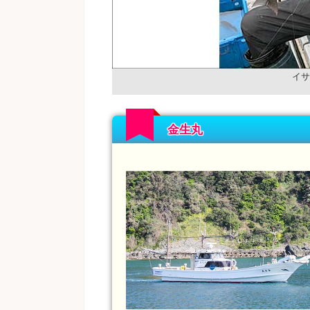
イサ
金生丸