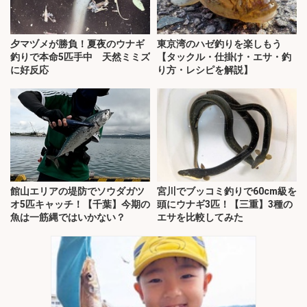
夕マヅメが勝負！夏夜のウナギ
東京湾のハゼ釣りを楽しもう
釣りで本命5匹手中 天然ミミズ
【タックル・仕掛け・エサ・釣
に好反応
り方・レシピを解説】
館山エリアの堤防でソウダガツ
宮川でブッコミ釣りで60cm級を
オ5匹キャッチ！【千葉】今期の
頭にウナギ3匹！【三重】3種の
魚は一筋縄ではいかない？
エサを比較してみた