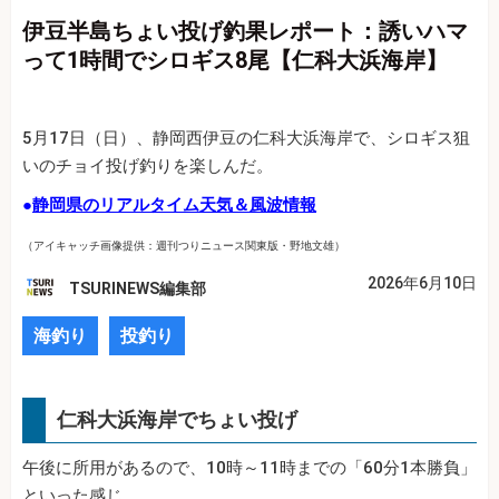
伊豆半島ちょい投げ釣果レポート：誘いハマ
って1時間でシロギス8尾【仁科大浜海岸】
5月17日（日）、静岡西伊豆の仁科大浜海岸で、シロギス狙
いのチョイ投げ釣りを楽しんだ。
●
静岡県のリアルタイム天気＆風波情報
（アイキャッチ画像提供：週刊つりニュース関東版・野地文雄）
2026年6月10日
TSURINEWS編集部
海釣り
投釣り
仁科大浜海岸でちょい投げ
午後に所用があるので、10時～11時までの「60分1本勝負」
といった感じ。