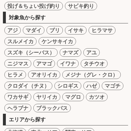
投げ＆ちょい投げ釣り
サビキ釣り
対象魚から探す
アジ
マダイ
ブリ
イサキ
ヒラマサ
スルメイカ
ケンサキイカ
スズキ（シーバス）
ナマズ
アユ
ニジマス
アマゴ
イワナ
タチウオ
ヒラメ
アオリイカ
メジナ（グレ・クロ）
クロダイ（チヌ）
シロギス
ハゼ
マゴチ
ワカサギ
ヤリイカ
マグロ
カツオ
ヘラブナ
ブラックバス
エリアから探す