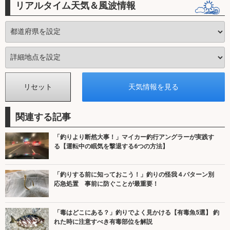
リアルタイム天気＆風波情報
関連する記事
「釣りより断然大事！」マイカー釣行アングラーが実践す
る【運転中の眠気を撃退する6つの方法】
「釣りする前に知っておこう！」釣りの怪我４パターン別
応急処置 事前に防ぐことが最重要！
「毒はどこにある？」釣りでよく見かける【有毒魚5選】 釣
れた時に注意すべき有毒部位を解説