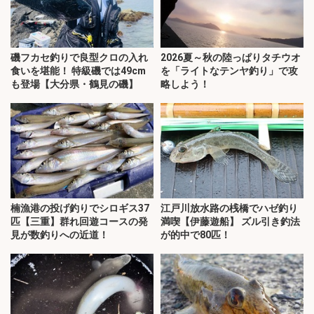
磯フカセ釣りで良型クロの入れ
2026夏～秋の陸っぱりタチウオ
食いを堪能！ 特級磯では49cm
を「ライトなテンヤ釣り」で攻
も登場【大分県・鶴見の磯】
略しよう！
楠漁港の投げ釣りでシロギス37
江戸川放水路の桟橋でハゼ釣り
匹【三重】群れ回遊コースの発
満喫【伊藤遊船】 ズル引き釣法
見が数釣りへの近道！
が的中で80匹！