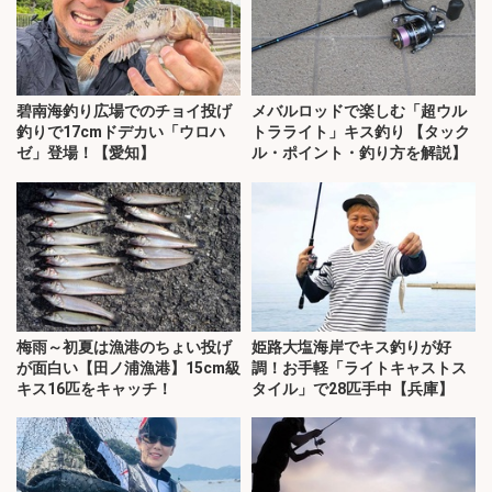
碧南海釣り広場でのチョイ投げ
メバルロッドで楽しむ「超ウル
釣りで17cmドデカい「ウロハ
トラライト」キス釣り 【タック
ゼ」登場！【愛知】
ル・ポイント・釣り方を解説】
梅雨～初夏は漁港のちょい投げ
姫路大塩海岸でキス釣りが好
が面白い【田ノ浦漁港】15cm級
調！お手軽「ライトキャストス
キス16匹をキャッチ！
タイル」で28匹手中【兵庫】