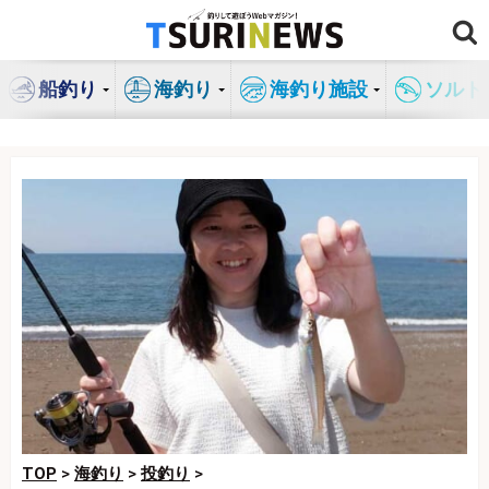
コ
ン
テ
船釣り
海釣り
海釣り施設
ソルト
ン
ツ
へ
ス
キ
ッ
プ
TOP
>
海釣り
>
投釣り
>