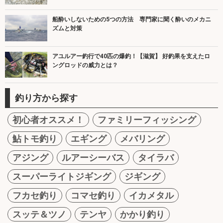
船酔いしないための5つの方法 専門家に聞く酔いのメカニ
ズムと対策
アユルアー釣行で40匹の爆釣！【滋賀】 好釣果を支えたロ
ングロッドの威力とは？
釣り方から探す
初心者オススメ！
ファミリーフィッシング
鮎トモ釣り
エギング
メバリング
アジング
ルアーシーバス
タイラバ
スーパーライトジギング
ジギング
フカセ釣り
コマセ釣り
イカメタル
スッテ＆ツノ
テンヤ
かかり釣り