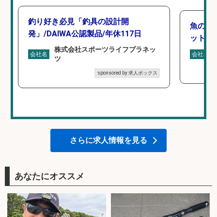
釣り好き必見「釣具の設計開
魚の「
発」/DAIWA公認製品/年休117日
ットを
株式会社スポーツライフプラネッ
会社名
会社名
ツ
sponsored by 求人ボックス
さらに求人情報を見る
あなたにオススメ