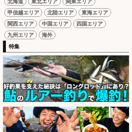
北海道
東北エリア
関東エリア
甲信越エリア
北陸エリア
東海エリア
関西エリア
中国エリア
四国エリア
九州エリア
海外
特集