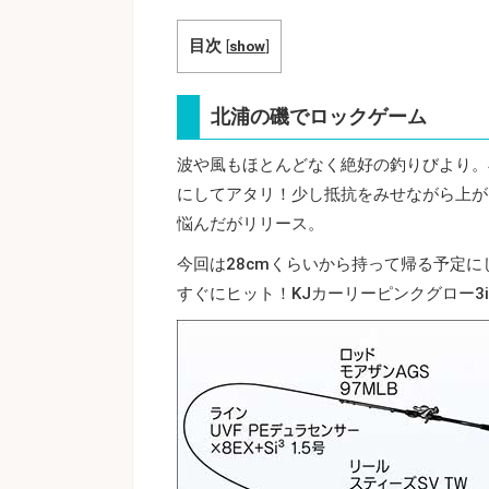
目次
[
show
]
北浦の磯でロックゲーム
波や風もほとんどなく絶好の釣りびより。
にしてアタリ！少し抵抗をみせながら上が
悩んだがリリース。
今回は28cmくらいから持って帰る予定
すぐにヒット！KJカーリーピンクグロー3