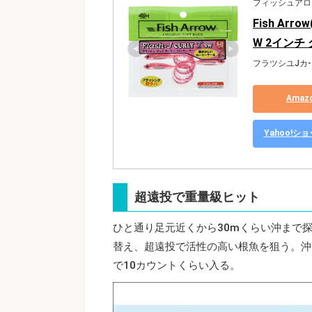
フィッシュアロー(F
Fish Ar
W 2インチ
フラツシユJカ-
Ama
Yahoo!
超遠投で重量級ヒット
ひと通り足元近くから30mくらい沖まで
替え、超遠投で活性の高い根魚を狙う。沖
で10カウントくらい入る。