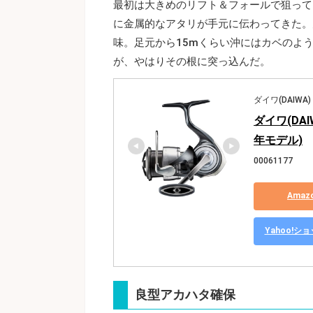
最初は大きめのリフト＆フォールで狙って
に金属的なアタリが手元に伝わってきた。
味。足元から15mくらい沖にはカベのよ
が、やはりその根に突っ込んだ。
ダイワ(DAIWA)
ダイワ(DAI
年モデル)
00061177
Ama
Yahoo!
良型アカハタ確保