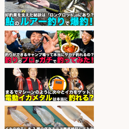
株式会社ホットスタッフ五日市
会社名
sponsored by 求人ボックス
営業事務/釣り具メーカーでの営業
アシスタントのお仕事/残業なし/即
日勤務可/営業事務/軽作業
株式会社パソナ
会社名
sponsored by 求人ボックス
釣り具などの出荷作業～～/工場/製
造
UTグループ株式会社
会社名
sponsored by 求人ボックス
魚をさばける方必見「鮮魚部門スタ
ッフ」/3つの働き方が選べる
株式会社旬
会社名