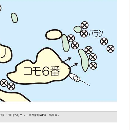
作図：週刊つりニュース西部版APC・鶴原修）