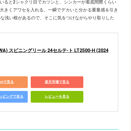
いると2シャクリ目でカツンと、シンカーが着底間際くらい
大きくアワセを入れる。一瞬でデカいと分かる重量感＆引き
うな浅い根があるので、そこに気をつけながらやり取りした
WA) スピニングリール 24セルテ-ト LT2500-H (2024
zonで見る
楽天市場で見る
ショッピングで見る
レビューを見る