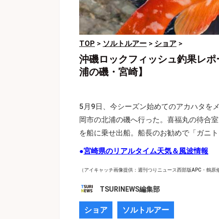
TOP
>
ソルトルアー
>
ショア
>
沖磯ロックフィッシュ釣果レポ
浦の磯・宮崎】
5月9日、今シーズン始めてのアカハタを
岡市の北浦の磯へ行った。喜福丸の待合室
を船に乗せ出船。船長のお勧めで「ガニト
●
宮崎県のリアルタイム天気＆風波情報
（アイキャッチ画像提供：週刊つりニュース西部版APC・鶴原
TSURINEWS編集部
ショア
ソルトルアー