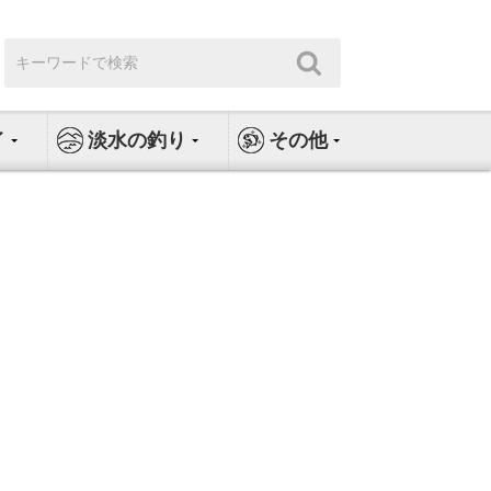
検
検
索:
索
イ
淡水の釣り
その他