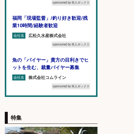
sponsored by 求人ボックス
福岡「現場監督」/釣り好き歓迎/残
業10時間/経験者歓迎
広松久水産株式会社
会社名
sponsored by 求人ボックス
魚の「バイヤー」貴方の目利きでヒ
ットを生む、裁量バイヤー募集
株式会社コムライン
会社名
sponsored by 求人ボックス
コンビニ/広島県/調理なし・軽作業
スタート お魚のパック詰め 品出し/
週4日から勤務OK/希望休が取得で
特集
きる