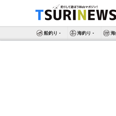
コ
ン
テ
ン
ツ
船釣り
海釣り
海
へ
ス
キ
ッ
プ