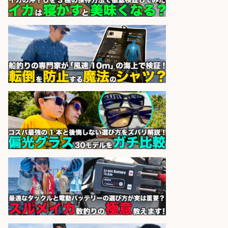
sponsored by 求人ボックス
魚の調理経験が活かせる「鮮魚加
工/食品工場スタッフ」
株式会社松屋フーズ
会社名
sponsored by 求人ボックス
レジカウンター/夕方勤務で時給UP
お釣りの計算不要の簡単レジ1日2時
間
オーケー株式会社
会社名
sponsored by 求人ボックス
さらに求人情報を見る