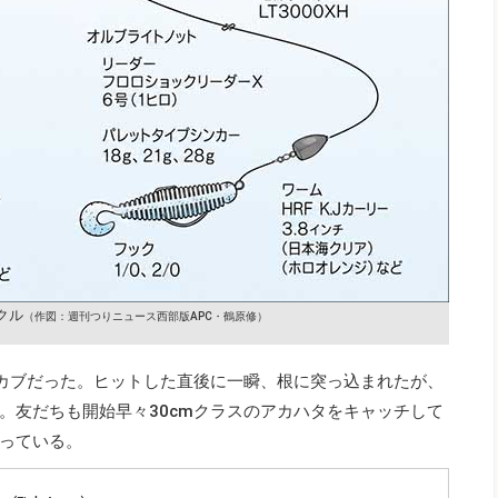
クル
（作図：週刊つりニュース西部版APC・鶴原修）
ラカブだった。ヒットした直後に一瞬、根に突っ込まれたが、
。友だちも開始早々30cmクラスのアカハタをキャッチして
っている。