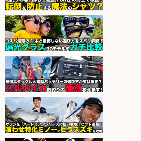
sponsored by 求人ボックス
福岡「現場監督」/釣り好き歓迎/残
業10時間/経験者歓迎
広松久水産株式会社
会社名
sponsored by 求人ボックス
レジ打ち/日払いOK/おさかなの三枚
おろし/新潟県/小千谷市
株式会社G&G
会社名
sponsored by 求人ボックス
さらに求人情報を見る