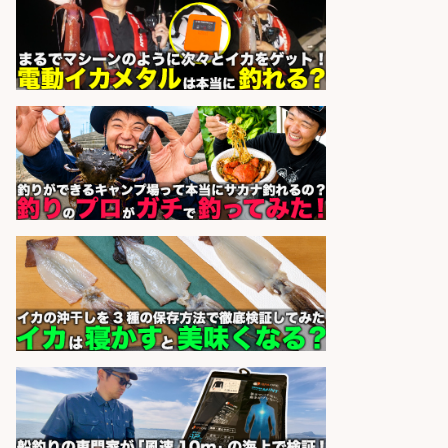
釣り具メーカーでの釣り竿の設計開
発業務
株式会社天龍
会社名
sponsored by 求人ボックス
WEBデザイナー・WEBディレクタ
ー/未経験OK 釣具店でSNS運用&動
画編集のお仕事
株式会社スタッフサービス エン
会社名
ジニアガイド
sponsored by 求人ボックス
フィッシング用品の「製品開発設
計」
メガバス株式会社
会社名