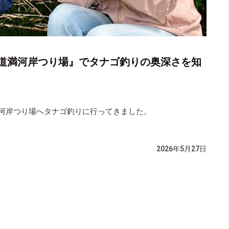
道満河岸つり場』でタナゴ釣りの奥深さを知
満河岸つり場へタナゴ釣りに行ってきました。
）
2026年5月27日