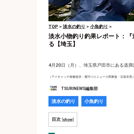
TOP
>
淡水の釣り
>
小魚釣り
>
淡水小物釣り釣果レポート：『
る【埼玉】
4月20日（月）、埼玉県戸田市にある道
（アイキャッチ画像提供：週刊つりニュース関東版・石坂衣里
TSURINEWS編集部
淡水の釣り
小魚釣り
目次
[
show
]