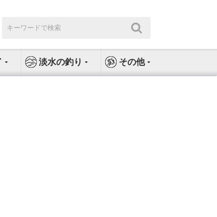
検
検
索:
索
イ
淡水の釣り
その他