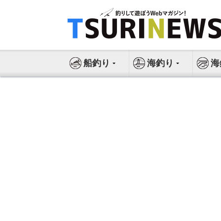
コ
ン
テ
ン
ツ
船釣り
海釣り
海
へ
ス
キ
ッ
プ