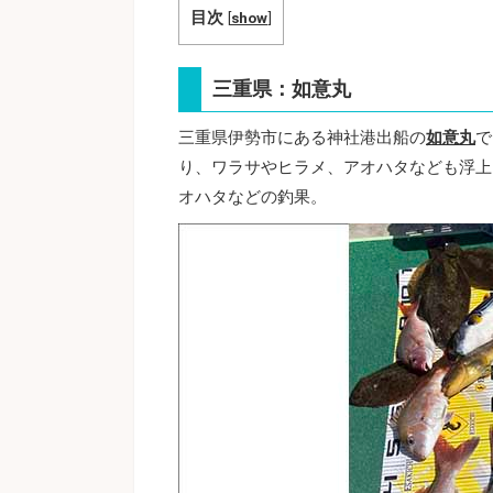
目次
[
show
]
三重県：如意丸
三重県伊勢市にある神社港出船の
如意丸
で
り、ワラサやヒラメ、アオハタなども浮上。
オハタなどの釣果。