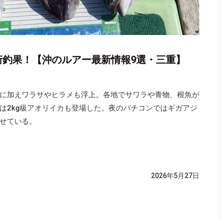
桁釣果！【沖のルアー最新情報9選・三重】
に加えワラサやヒラメも浮上。各地でサワラや青物、根魚が
は2kg級アオリイカも登場した。夜のバチコンではギガアジ
せている。
2026年5月27日