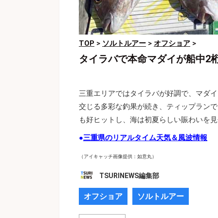
TOP
>
ソルトルアー
>
オフショア
>
タイラバで本命マダイが船中2
三重エリアではタイラバが好調で、マダイ
交じる多彩な釣果が続き、ティップランで
も好ヒットし、海は初夏らしい賑わいを見
●
三重県のリアルタイム天気＆風波情報
（アイキャッチ画像提供：如意丸）
TSURINEWS編集部
オフショア
ソルトルアー