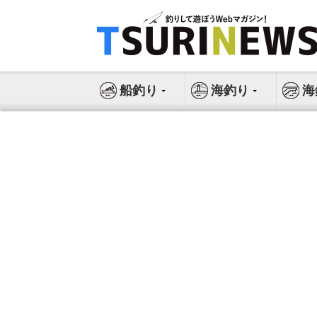
コ
ン
テ
ン
ツ
船釣り
海釣り
海
へ
ス
キ
ッ
プ