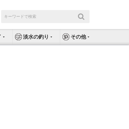
検
検
索:
索
イ
淡水の釣り
その他