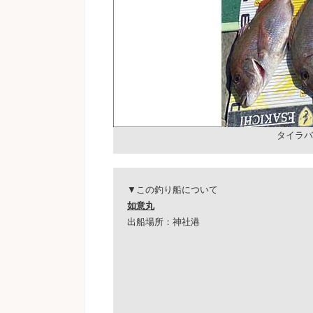
タイラバ
▼この釣り船について
如意丸
出船場所：神社港