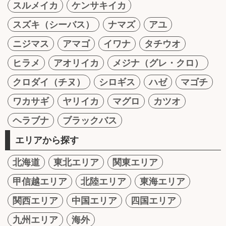
スルメイカ
ケンサキイカ
スズキ（シーバス）
ナマズ
アユ
ニジマス
アマゴ
イワナ
タチウオ
ヒラメ
アオリイカ
メジナ（グレ・クロ）
クロダイ（チヌ）
シロギス
ハゼ
マゴチ
ワカサギ
ヤリイカ
マグロ
カツオ
ヘラブナ
ブラックバス
エリアから探す
北海道
東北エリア
関東エリア
甲信越エリア
北陸エリア
東海エリア
関西エリア
中国エリア
四国エリア
九州エリア
海外