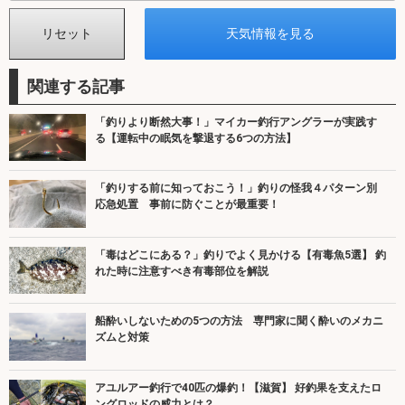
関連する記事
「釣りより断然大事！」マイカー釣行アングラーが実践す
る【運転中の眠気を撃退する6つの方法】
「釣りする前に知っておこう！」釣りの怪我４パターン別
応急処置 事前に防ぐことが最重要！
「毒はどこにある？」釣りでよく見かける【有毒魚5選】 釣
れた時に注意すべき有毒部位を解説
船酔いしないための5つの方法 専門家に聞く酔いのメカニ
ズムと対策
アユルアー釣行で40匹の爆釣！【滋賀】 好釣果を支えたロ
ングロッドの威力とは？