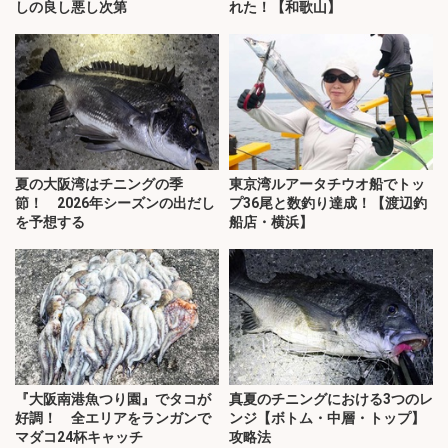
しの良し悪し次第
れた！【和歌山】
夏の大阪湾はチニングの季
東京湾ルアータチウオ船でトッ
節！ 2026年シーズンの出だし
プ36尾と数釣り達成！【渡辺釣
を予想する
船店・横浜】
『大阪南港魚つり園』でタコが
真夏のチニングにおける3つのレ
好調！ 全エリアをランガンで
ンジ【ボトム・中層・トップ】
マダコ24杯キャッチ
攻略法