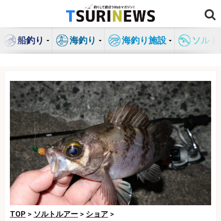
コ
ン
テ
船釣り
海釣り
海釣り施設
ソルト
ン
ツ
へ
ス
キ
ッ
プ
TOP
>
ソルトルアー
>
ショア
>