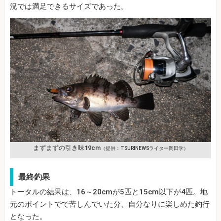
況では満足できるサイズであった。
まずまずの引き味19cm
（提供：TSURINEWSライター岡田学）
最終釣果
トータルの結果は、16～20cmが5匹と15cm以下が4匹。地
元のポイントでで苦しんでいた分、自分なりに楽しめた釣行
となった。