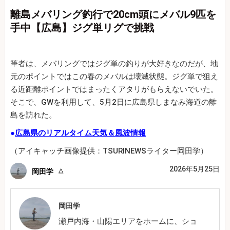
離島メバリング釣行で20cm頭にメバル9匹を
手中【広島】ジグ単リグで挑戦
筆者は、メバリングではジグ単の釣りが大好きなのだが、地
元のポイントではこの春のメバルは壊滅状態。ジグ単で狙え
る近距離ポイントではまったくアタリがもらえないでいた。
そこで、GWを利用して、5月2日に広島県しまなみ海道の離
島を訪れた。
●
広島県のリアルタイム天気＆風波情報
（アイキャッチ画像提供：TSURINEWSライター岡田学）
2026年5月25日
岡田学
岡田学
瀬戸内海・山陽エリアをホームに、ショ