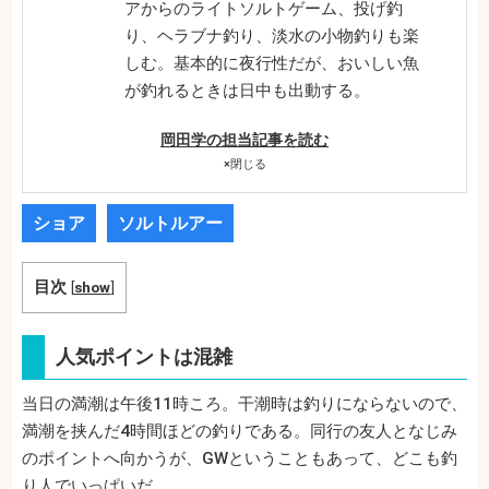
アからのライトソルトゲーム、投げ釣
り、ヘラブナ釣り、淡水の小物釣りも楽
しむ。基本的に夜行性だが、おいしい魚
が釣れるときは日中も出動する。
岡田学の担当記事を読む
×
閉じる
ショア
ソルトルアー
目次
[
show
]
人気ポイントは混雑
当日の満潮は午後11時ころ。干潮時は釣りにならないので、
満潮を挟んだ4時間ほどの釣りである。同行の友人となじみ
のポイントへ向かうが、GWということもあって、どこも釣
り人でいっぱいだ。