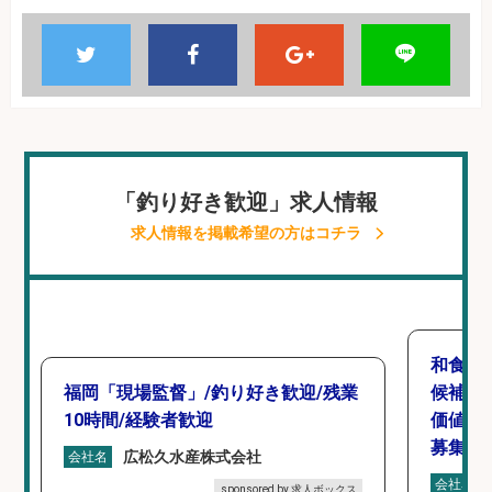
「釣り好き歓迎」求人情報
求人情報を掲載希望の方はコチラ
和食,
福岡「現場監督」/釣り好き歓迎/残業
候補/
10時間/経験者歓迎
価値を
募集
広松久水産株式会社
会社名
会社名
sponsored by 求人ボックス