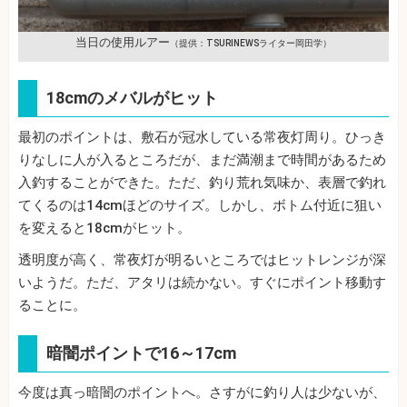
当日の使用ルアー
（提供：TSURINEWSライター岡田学）
18cmのメバルがヒット
最初のポイントは、敷石が冠水している常夜灯周り。ひっき
りなしに人が入るところだが、まだ満潮まで時間があるため
入釣することができた。ただ、釣り荒れ気味か、表層で釣れ
てくるのは14cmほどのサイズ。しかし、ボトム付近に狙い
を変えると18cmがヒット。
透明度が高く、常夜灯が明るいところではヒットレンジが深
いようだ。ただ、アタリは続かない。すぐにポイント移動す
ることに。
暗闇ポイントで16～17cm
今度は真っ暗闇のポイントへ。さすがに釣り人は少ないが、