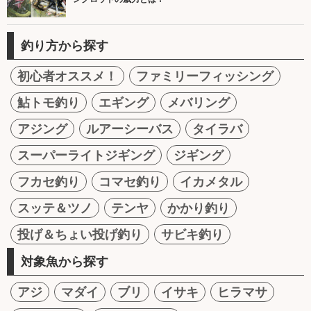
釣り方から探す
初心者オススメ！
ファミリーフィッシング
鮎トモ釣り
エギング
メバリング
アジング
ルアーシーバス
タイラバ
スーパーライトジギング
ジギング
フカセ釣り
コマセ釣り
イカメタル
スッテ＆ツノ
テンヤ
かかり釣り
投げ＆ちょい投げ釣り
サビキ釣り
対象魚から探す
アジ
マダイ
ブリ
イサキ
ヒラマサ