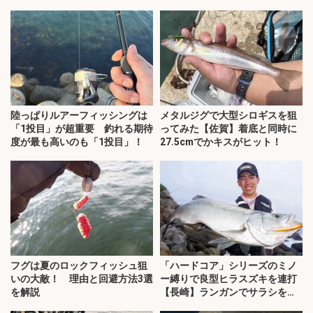
陸っぱりルアーフィッシングは
メタルジグで大型シロギスを狙
「1投目」が超重要 釣れる期待
ってみた【佐賀】着底と同時に
度が最も高いのも「1投目」！
27.5cmでかキスがヒット！
フグは夏のロックフィッシュ狙
「ハードコア」シリーズのミノ
いの大敵！ 理由と回避方法3選
ー縛りで良型ヒラスズキを連打
を解説
【長崎】ランガンでサラシを攻
略！