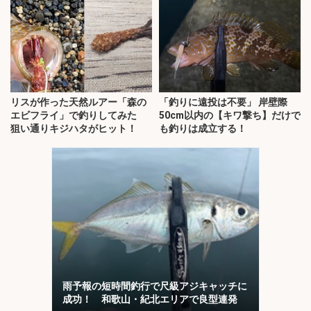
リスが作った天然ルアー「森の
「釣りに遠投は不要」 岸壁際
エビフライ」で釣りしてみた
50cm以内の【キワ撃ち】だけで
狙い通りキジハタがヒット！
も釣りは成立する！
雨予報の短時間釣行で尺級アジキャッチに
成功！ 和歌山・紀北エリアで良型連発