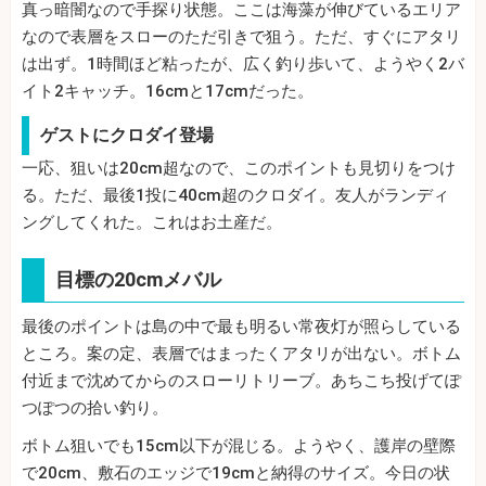
真っ暗闇なので手探り状態。ここは海藻が伸びているエリア
なので表層をスローのただ引きで狙う。ただ、すぐにアタリ
は出ず。1時間ほど粘ったが、広く釣り歩いて、ようやく2バ
イト2キャッチ。16cmと17cmだった。
ゲストにクロダイ登場
一応、狙いは20cm超なので、このポイントも見切りをつけ
る。ただ、最後1投に40cm超のクロダイ。友人がランディ
ングしてくれた。これはお土産だ。
目標の20cmメバル
最後のポイントは島の中で最も明るい常夜灯が照らしている
ところ。案の定、表層ではまったくアタリが出ない。ボトム
付近まで沈めてからのスローリトリーブ。あちこち投げてぽ
つぽつの拾い釣り。
ボトム狙いでも15cm以下が混じる。ようやく、護岸の壁際
で20cm、敷石のエッジで19cmと納得のサイズ。今日の状