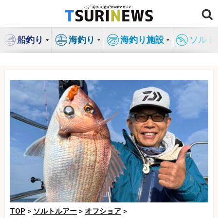
コ
ン
テ
船釣り
海釣り
海釣り施設
ソルト
ン
ツ
へ
ス
キ
ッ
プ
TOP
>
ソルトルアー
>
オフショア
>