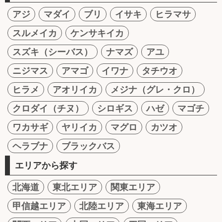
アジ
マダイ
ブリ
イサキ
ヒラマサ
スルメイカ
ケンサキイカ
スズキ（シーバス）
ナマズ
アユ
ニジマス
アマゴ
イワナ
タチウオ
ヒラメ
アオリイカ
メジナ（グレ・クロ）
クロダイ（チヌ）
シロギス
ハゼ
マゴチ
ワカサギ
ヤリイカ
マグロ
カツオ
ヘラブナ
ブラックバス
エリアから探す
北海道
東北エリア
関東エリア
甲信越エリア
北陸エリア
東海エリア