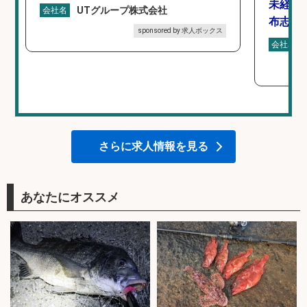
未経験
UTグループ株式会社
会社名
布志市
sponsored by 求人ボックス
会社名
さらに求人情報を見る
あなたにオススメ