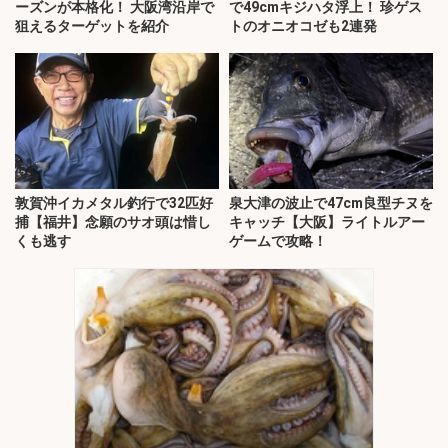
ーズンが本格化！ 大阪湾沿岸で
で49cmキジハタ浮上！ 珍ゲス
狙えるターゲットを紹介
トのオニオコゼも2連発
敦賀沖イカメタル釣行で32匹好
泉大津の波止で47cm良型チヌを
捕【福井】念願のサオ頭は惜し
キャッチ【大阪】ライトルアー
くも逃す
ゲームで攻略！