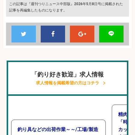
この記事は『週刊つりニュース中部版』2026年5月8日号に掲載された
記事を再編集したものになります。
「釣り好き歓迎」求人情報
求人情報を掲載希望の方はコチラ
精肉・
「時給1
釣り具などの出荷作業～～/工場/製造
カット