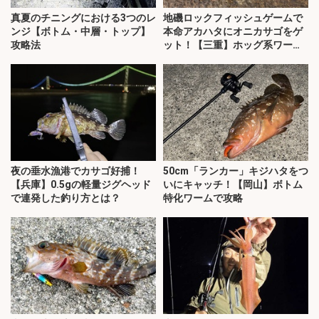
真夏のチニングにおける3つのレ
地磯ロックフィッシュゲームで
ンジ【ボトム・中層・トップ】
本命アカハタにオニカサゴをゲ
攻略法
ット！【三重】ホッグ系ワーム
にヒット
夜の垂水漁港でカサゴ好捕！
50cm「ランカー」キジハタをつ
【兵庫】0.5gの軽量ジグヘッド
いにキャッチ！【岡山】ボトム
で連発した釣り方とは？
特化ワームで攻略