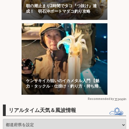
朝の潮止まり2時間でタコ『つ抜け』達
成！ 明石沖ボートマダコ釣り攻略
ケンサキイカ狙いのイカメタル入門 【魅
力・タックル・仕掛け・釣り方・持ち帰り
方を解説】
Recommended by
リアルタイム天気＆風波情報