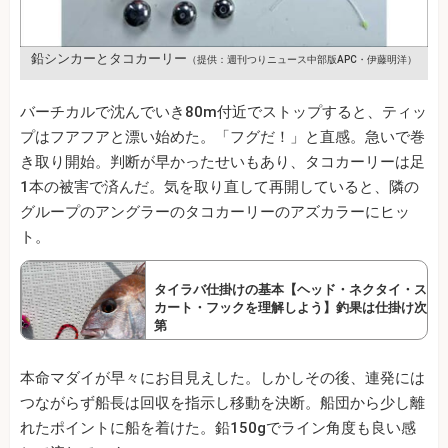
鉛シンカーとタコカーリー
（提供：週刊つりニュース中部版APC・伊藤明洋）
バーチカルで沈んでいき80m付近でストップすると、ティッ
プはフアフアと漂い始めた。「フグだ！」と直感。急いで巻
き取り開始。判断が早かったせいもあり、タコカーリーは足
1本の被害で済んだ。気を取り直して再開していると、隣の
グループのアングラーのタコカーリーのアズカラーにヒッ
ト。
タイラバ仕掛けの基本【ヘッド・ネクタイ・ス
カート・フックを理解しよう】釣果は仕掛け次
第
本命マダイが早々にお目見えした。しかしその後、連発には
つながらず船長は回収を指示し移動を決断。船団から少し離
れたポイントに船を着けた。鉛150gでライン角度も良い感