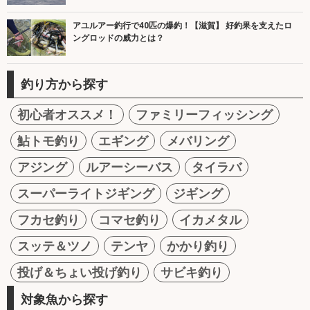
アユルアー釣行で40匹の爆釣！【滋賀】 好釣果を支えたロ
ングロッドの威力とは？
釣り方から探す
初心者オススメ！
ファミリーフィッシング
鮎トモ釣り
エギング
メバリング
アジング
ルアーシーバス
タイラバ
スーパーライトジギング
ジギング
フカセ釣り
コマセ釣り
イカメタル
スッテ＆ツノ
テンヤ
かかり釣り
投げ＆ちょい投げ釣り
サビキ釣り
対象魚から探す