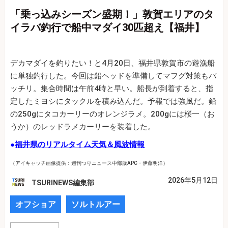
「乗っ込みシーズン盛期！」敦賀エリアのタ
イラバ釣行で船中マダイ30匹超え【福井】
デカマダイを釣りたい！と4月20日、福井県敦賀市の遊漁船
に単独釣行した。今回は鉛ヘッドを準備してマフグ対策もバ
ッチリ。集合時間は午前4時と早い。船長が到着すると、指
定したミヨシにタックルを積み込んだ。予報では強風だ。鉛
の250gにタコカーリーのオレンジラメ。200gには桜一（お
うか）のレッドラメカーリーを装着した。
●
福井県のリアルタイム天気＆風波情報
（アイキャッチ画像提供：週刊つりニュース中部版APC・伊藤明洋）
2026年5月12日
TSURINEWS編集部
オフショア
ソルトルアー