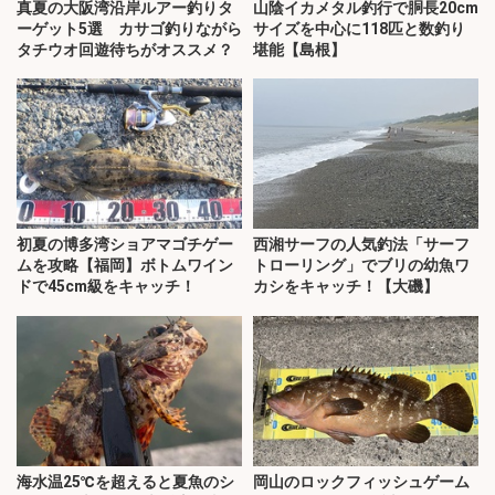
真夏の大阪湾沿岸ルアー釣りタ
山陰イカメタル釣行で胴長20cm
ーゲット5選 カサゴ釣りながら
サイズを中心に118匹と数釣り
タチウオ回遊待ちがオススメ？
堪能【島根】
初夏の博多湾ショアマゴチゲー
西湘サーフの人気釣法「サーフ
ムを攻略【福岡】ボトムワイン
トローリング」でブリの幼魚ワ
ドで45cm級をキャッチ！
カシをキャッチ！【大磯】
海水温25℃を超えると夏魚のシ
岡山のロックフィッシュゲーム