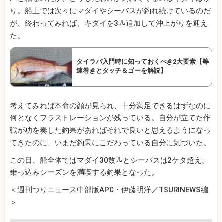
り。船上では次々にマダイやシーバスが釣れ続けているのだ
が、終わってみれば、キダイを3匹追加して沖上がりを迎え
た。
タイラバ入門時に知っておくべき2大要素【等
速巻きとタッチ＆ゴーを解説】
考えてみれば本命の顔が見られ、十分満足できるはずなのに
何となくフラストレーションが残っている。自分が立てた作
戦が功を奏した釣果があればそれで良いと思えるようになっ
てきたのに、いまだ釣果にこだわっている自分に気づいた。
この日、船全体ではマダイ30数匹とシーバスは2ケタ超え。
乗っ込みシーズンを満喫する釣果となった。
＜週刊つりニュース中部版APC・伊藤明洋／TSURINEWS編
＞