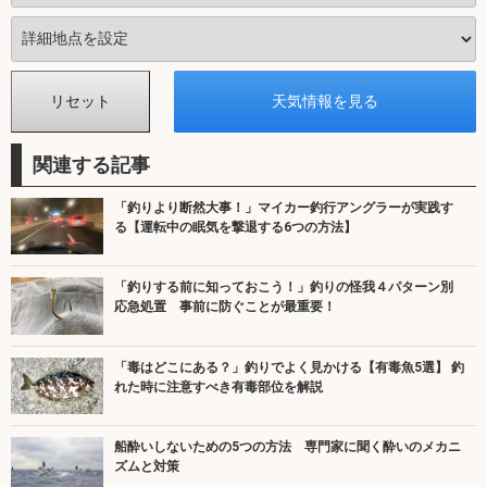
関連する記事
「釣りより断然大事！」マイカー釣行アングラーが実践す
る【運転中の眠気を撃退する6つの方法】
「釣りする前に知っておこう！」釣りの怪我４パターン別
応急処置 事前に防ぐことが最重要！
「毒はどこにある？」釣りでよく見かける【有毒魚5選】 釣
れた時に注意すべき有毒部位を解説
船酔いしないための5つの方法 専門家に聞く酔いのメカニ
ズムと対策