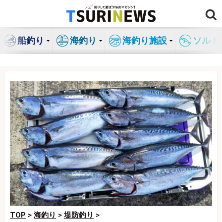
コ
ン
テ
船釣り
海釣り
海釣り施設
ソルト
ン
ツ
へ
ス
キ
ッ
プ
TOP
>
海釣り
>
堤防釣り
>