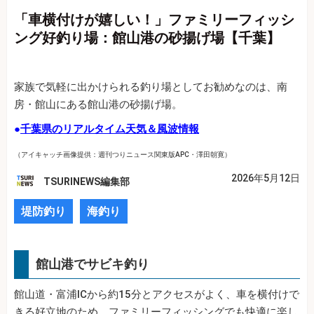
「車横付けが嬉しい！」ファミリーフィッシ
ング好釣り場：館山港の砂揚げ場【千葉】
家族で気軽に出かけられる釣り場としてお勧めなのは、南
房・館山にある館山港の砂揚げ場。
●
千葉県のリアルタイム天気＆風波情報
（アイキャッチ画像提供：週刊つりニュース関東版APC・澤田朝寛）
2026年5月12日
TSURINEWS編集部
堤防釣り
海釣り
館山港でサビキ釣り
館山道・富浦ICから約15分とアクセスがよく、車を横付けで
きる好立地のため、ファミリーフィッシングでも快適に楽し