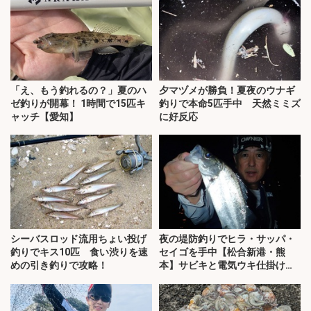
「え、もう釣れるの？」夏のハ
夕マヅメが勝負！夏夜のウナギ
ゼ釣りが開幕！ 1時間で15匹キ
釣りで本命5匹手中 天然ミミズ
ャッチ【愛知】
に好反応
シーバスロッド流用ちょい投げ
夜の堤防釣りでヒラ・サッパ・
釣りでキス10匹 食い渋りを速
セイゴを手中【松合新港・熊
めの引き釣りで攻略！
本】サビキと電気ウキ仕掛けで
攻略