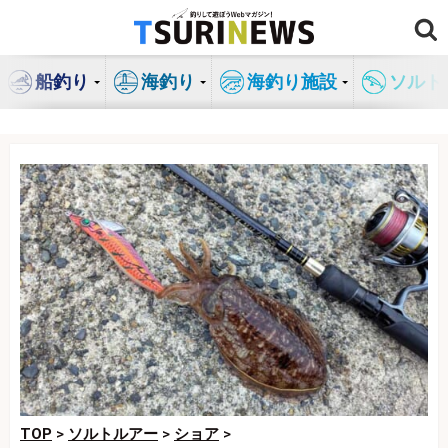
コ
ン
テ
船釣り
海釣り
海釣り施設
ソルト
ン
ツ
へ
ス
キ
ッ
プ
TOP
>
ソルトルアー
>
ショア
>