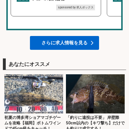
sponsored by 求人ボックス
さらに求人情報を見る
あなたにオススメ
初夏の博多湾ショアマゴチゲー
「釣りに遠投は不要」 岸壁際
ムを攻略【福岡】ボトムワイン
50cm以内の【キワ撃ち】だけで
ドで45cm級をキャッチ！
も釣りは成立する！