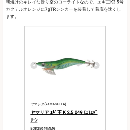
朝焼けのキレイな曇り空のローライトなので、エギ王K3.5号
カクテルオレンジに7gTRシンカーを装着して着底を速くし
ます。
ヤマシタ(YAMASHITA)
ヤマリア ｴｷﾞ王 K 2.5 049 ﾓｴﾓｴｸﾞ
ﾘｰﾝ
EOK25049MMG