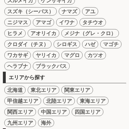
スルメイカ
ケンサキイカ
スズキ（シーバス）
ナマズ
アユ
ニジマス
アマゴ
イワナ
タチウオ
ヒラメ
アオリイカ
メジナ（グレ・クロ）
クロダイ（チヌ）
シロギス
ハゼ
マゴチ
ワカサギ
ヤリイカ
マグロ
カツオ
ヘラブナ
ブラックバス
エリアから探す
北海道
東北エリア
関東エリア
甲信越エリア
北陸エリア
東海エリア
関西エリア
中国エリア
四国エリア
九州エリア
海外