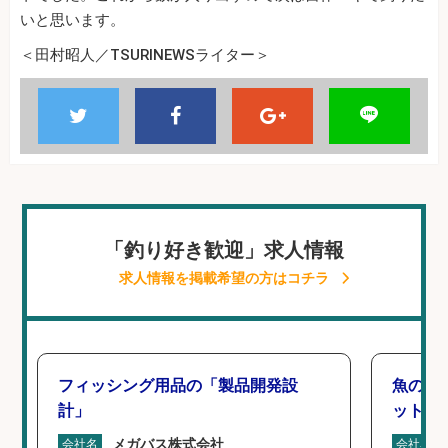
いと思います。
＜田村昭人／TSURINEWSライター＞
「釣り好き歓迎」求人情報
求人情報を掲載希望の方はコチラ
フィッシング用品の「製品開発設
魚の「
計」
ットを
メガバス株式会社
会社名
会社名