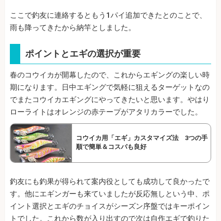
ここで釣友に連絡するともう1パイ追加できたとのことで、
雨も降ってきたから納竿としました。
ポイントとエギの選択が重要
春のコウイカが開幕したので、これからエギングの楽しい時
期になります。日中エギングで気軽に狙えるターゲットなの
でまたコウイカエギングにやってきたいと思います。やはり
ローライトはオレンジの赤テープがアタリカラーでした。
コウイカ用「エギ」カスタマイズ法 3つの手
順で簡単＆コスパも良好
釣友にも釣果が得られて案内役としても成功して良かったで
す。他にエギンガーも来ていましたが反応無しという中、ポ
イント選択とエギのチョイスがシーズン序盤ではキーポイン
トでした。これから数が入り出すので次は自作エギで釣りた