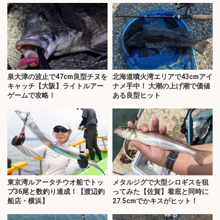
泉大津の波止で47cm良型チヌを
北海道噴火湾エリアで43cmアイ
キャッチ【大阪】ライトルアー
ナメ手中！ 大潮の上げ潮で価値
ゲームで攻略！
ある良型ヒット
東京湾ルアータチウオ船でトッ
メタルジグで大型シロギスを狙
プ36尾と数釣り達成！【渡辺釣
ってみた【佐賀】着底と同時に
船店・横浜】
27.5cmでかキスがヒット！