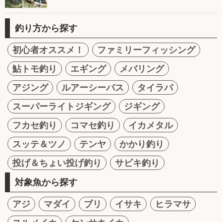
釣り方から探す
初心者オススメ！
ファミリーフィッシング
鮎トモ釣り
エギング
メバリング
アジング
ルアーシーバス
タイラバ
スーパーライトジギング
ジギング
フカセ釣り
コマセ釣り
イカメタル
スッテ＆ツノ
テンヤ
かかり釣り
投げ＆ちょい投げ釣り
サビキ釣り
対象魚から探す
アジ
マダイ
ブリ
イサキ
ヒラマサ