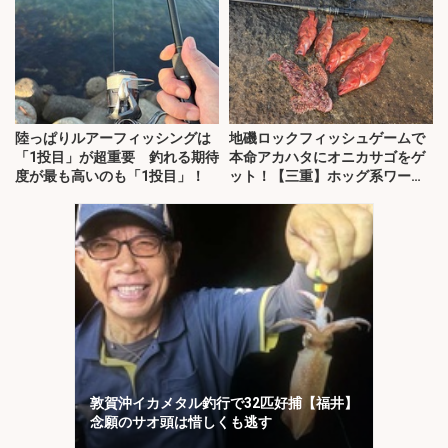
陸っぱりルアーフィッシングは
地磯ロックフィッシュゲームで
「1投目」が超重要 釣れる期待
本命アカハタにオニカサゴをゲ
度が最も高いのも「1投目」！
ット！【三重】ホッグ系ワーム
にヒット
敦賀沖イカメタル釣行で32匹好捕【福井】
念願のサオ頭は惜しくも逃す