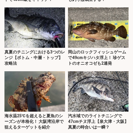
真夏のチニングにおける3つのレ
岡山のロックフィッシュゲーム
ンジ【ボトム・中層・トップ】
で49cmキジハタ浮上！ 珍ゲス
攻略法
トのオニオコゼも2連発
海水温25℃を超えると夏魚のシ
汽水域でのライトチニングで
ーズンが本格化！ 大阪湾沿岸で
47cmチヌ浮上【泉大津・大阪】
狙えるターゲットを紹介
真夏の時合いは一瞬？