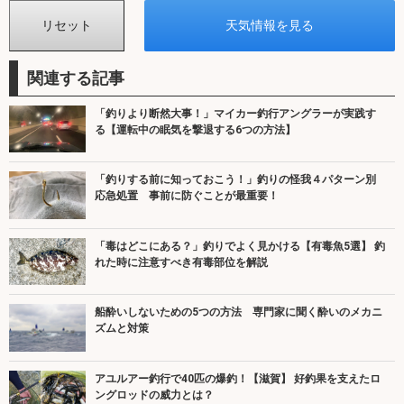
関連する記事
「釣りより断然大事！」マイカー釣行アングラーが実践す
る【運転中の眠気を撃退する6つの方法】
「釣りする前に知っておこう！」釣りの怪我４パターン別
応急処置 事前に防ぐことが最重要！
「毒はどこにある？」釣りでよく見かける【有毒魚5選】 釣
れた時に注意すべき有毒部位を解説
船酔いしないための5つの方法 専門家に聞く酔いのメカニ
ズムと対策
アユルアー釣行で40匹の爆釣！【滋賀】 好釣果を支えたロ
ングロッドの威力とは？