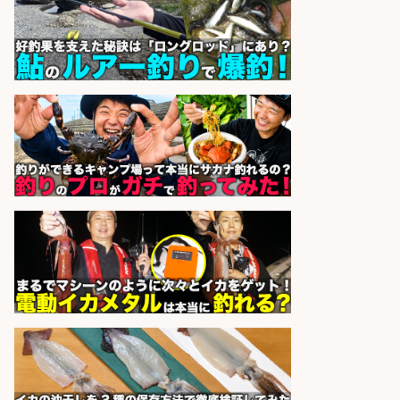
日払いOKで即日収入/製造スタッフ/
「堺市堺区」入社祝金10万円/堺市
堺区の工場で自転車部品や釣り具の
組立/日払いOK・未経験歓迎&土日
祝休みで年間休日126日/大阪府
パーソルファクトリーパートナ
会社名
ーズ株式会社
sponsored by 求人ボックス
日払いOKで即日収入/ライン作業員/
「堺市堺区」 未経験歓迎/入社祝金
10万円/堺市堺区の工場で自転車部
品や釣り具の組立/日払いOK&土日
祝休みで年間休日126日
パーソルファクトリーパートナ
会社名
ーズ株式会社