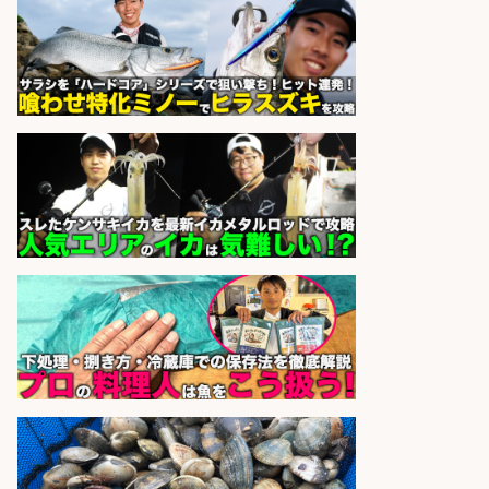
業務/残業少なめ×車通勤OK×時間選
べる/鹿児島県/志布志市
株式会社ホットスタッフ鹿児島
会社名
sponsored by 求人ボックス
コンビニ/広島県/調理なし・軽作業
スタート お魚のパック詰め 品出し/
週4日から勤務OK/希望休が取得で
きる
株式会社ホットスタッフ五日市
会社名
sponsored by 求人ボックス
さらに求人情報を見る