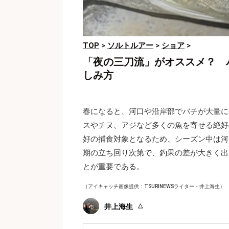
TOP
>
ソルトルアー
>
ショア
>
「夜の三刀流」がオススメ？ 
しみ方
春になると、河口や沿岸部でバチが大量に
スやチヌ、アジなど多くの魚を寄せる絶好
好の捕食対象となるため、シーズン中は河
期の立ち回り次第で、釣果の差が大きく出
とが重要である。
（アイキャッチ画像提供：TSURINEWSライター・井上海生）
井上海生