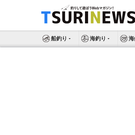
コ
ン
テ
ン
ツ
船釣り
海釣り
海
へ
ス
キ
ッ
プ