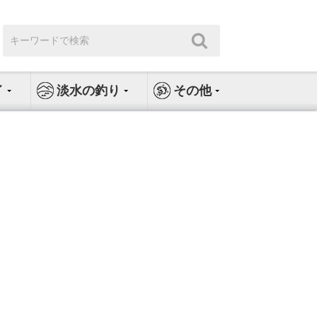
検
検
索:
索
イ
淡水の釣り
その他