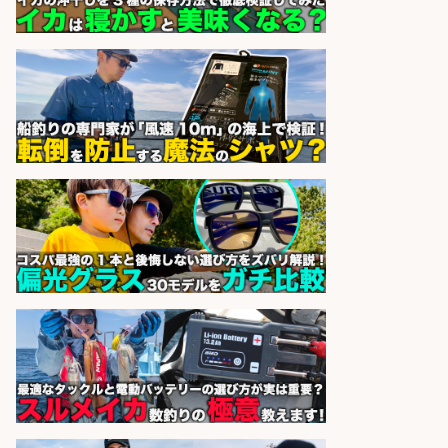
sponsored by 求人ボックス
営業事務/「大津市」釣り具メーカ
ーの物流事務・営業アシスタント/
小野駅から徒歩6分/「時給1,300
円」/大型連休あり×残業なし×土日
祝休み/滋賀県
株式会社ホットスタッフ滋賀
会社名
sponsored by 求人ボックス
フィッシング用品の「製品開発設
計」
メガバス株式会社
会社名
sponsored by 求人ボックス
精肉・青果・鮮魚販売/志布志駅か
ら車5分 お魚のカットや商品の陳列