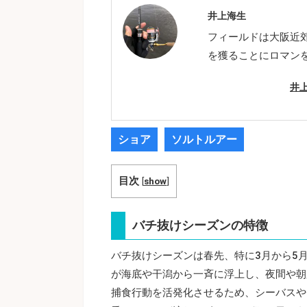
井上海生
フィールドは大阪近
を獲ることにロマン
井
ショア
ソルトルアー
目次
[
show
]
バチ抜けシーズンの特徴
バチ抜けシーズンは春先、特に3月から5
が海底や干潟から一斉に浮上し、夜間や朝
捕食行動を活発化させるため、シーバスや