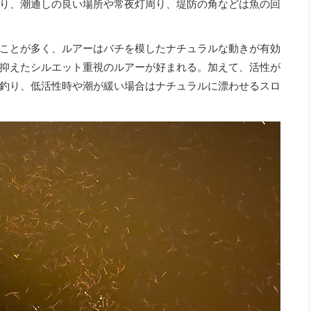
り、潮通しの良い場所や常夜灯周り、堤防の角などは魚の回
ことが多く、ルアーはバチを模したナチュラルな動きが有効
抑えたシルエット重視のルアーが好まれる。加えて、活性が
釣り、低活性時や潮が緩い場合はナチュラルに漂わせるスロ