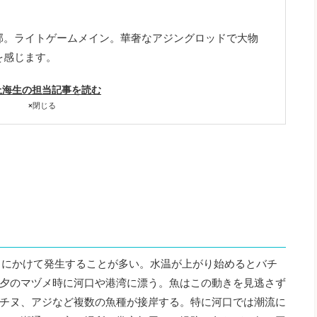
郊。ライトゲームメイン。華奢なアジングロッドで大物
を感じます。
上海生の担当記事を読む
×
閉じる
月にかけて発生することが多い。水温が上がり始めるとバチ
夕のマヅメ時に河口や港湾に漂う。魚はこの動きを見逃さず
チヌ、アジなど複数の魚種が接岸する。特に河口では潮流に