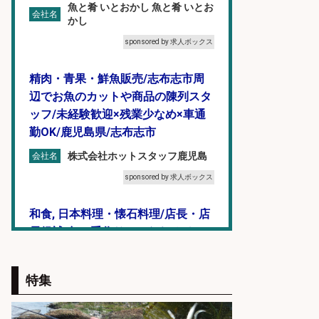
魚と肴 いとおかし 魚と肴 いとお
会社名
かし
sponsored by 求人ボックス
精肉・青果・鮮魚販売/志布志市周
辺でお魚のカットや商品の陳列スタ
ッフ/未経験歓迎×残業少なめ×車通
勤OK/鹿児島県/志布志市
株式会社ホットスタッフ鹿児島
会社名
sponsored by 求人ボックス
和食, 日本料理・懐石料理/店長・店
長候補/旬と手作りにこだわる!さか
なの価値を上げ、地域を元気に!店長
候補募集
特集
博多 華吉 博多 華吉
会社名
sponsored by 求人ボックス