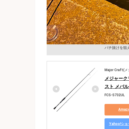
バチ抜けを狙
Major Craf
メジャーク
スト メバル 
FCS-S732UL
Ama
Yahoo!