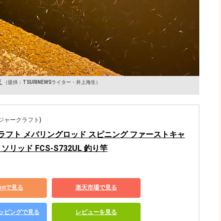
え
（提供：TSURINEWSライター・井上海生）
t(メジャークラフト)
ラフト メバリングロッド スピニング ファーストキャ
ソリッド FCS-S732UL 釣り竿
zonで見る
楽天市場で見る
ショッピングで見る
レビューを見る