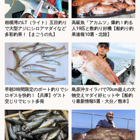
相模湾のLT（ライト）五目釣り
高級魚「アカムツ」爆釣！釣る
で大型アジにシロアマダイなど
人19匹と数釣り好機【船釣り釣
多彩釣果！【まごうの丸】
果速報10選・北陸】
早朝3時間限定のボート釣りでシ
島原沖タイラバで70cm超えの大
ロギスを快釣！【兵庫】ゲスト
物交えマダイ好ヒット中【船釣
交じりでヒット多発
り最新情報5選・大分／熊本】