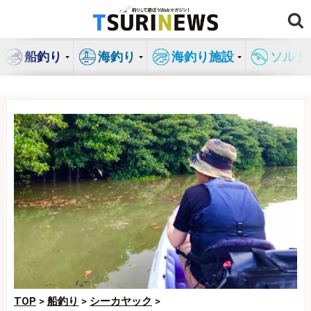
コ
ン
テ
船釣り
海釣り
海釣り施設
ソルト
ン
ツ
へ
ス
キ
ッ
プ
TOP
>
船釣り
>
シーカヤック
>