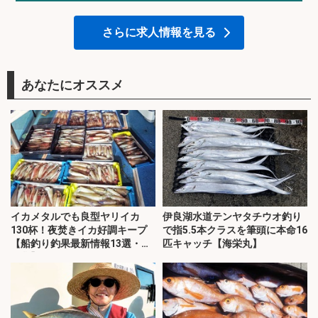
さらに求人情報を見る
あなたにオススメ
イカメタルでも良型ヤリイカ
伊良湖水道テンヤタチウオ釣り
130杯！夜焚きイカ好調キープ
で指5.5本クラスを筆頭に本命16
【船釣り釣果最新情報13選・玄
匹キャッチ【海栄丸】
界灘】