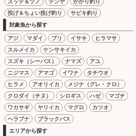
スッテ＆ツノ
テンヤ
かかり釣り
投げ＆ちょい投げ釣り
サビキ釣り
対象魚から探す
アジ
マダイ
ブリ
イサキ
ヒラマサ
スルメイカ
ケンサキイカ
スズキ（シーバス）
ナマズ
アユ
ニジマス
アマゴ
イワナ
タチウオ
ヒラメ
アオリイカ
メジナ（グレ・クロ）
クロダイ（チヌ）
シロギス
ハゼ
マゴチ
ワカサギ
ヤリイカ
マグロ
カツオ
ヘラブナ
ブラックバス
エリアから探す