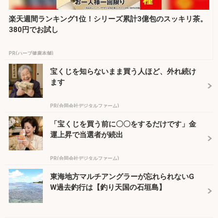
楽天週間ランキング1位！シリーズ累計3億包のスッキリ茶。
380円でお試し
PR(ハーブ健康本舗)
宝くじを知らないまま買う人ほど、外れ続け
ます
PR(合同会社デジタルファーム)
「宝くじを買う前に〇〇をするだけです」金
運上昇で当選者が続出
PR(合同会社デジタルファーム)
東海地方マルチアングラーが忘れられないG
W過去釣行は【釣り天国の石垣島】