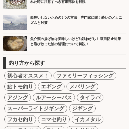
れた時に注意すべき有毒部位を解説
船酔いしないための5つの方法 専門家に聞く酔いのメカニ
ズムと対策
魚介類の揚げ物は美味しいけど油跳ねがち！ 破裂防止対策
と飛び散った油の処理について解説！
釣り方から探す
初心者オススメ！
ファミリーフィッシング
鮎トモ釣り
エギング
メバリング
アジング
ルアーシーバス
タイラバ
スーパーライトジギング
ジギング
フカセ釣り
コマセ釣り
イカメタル