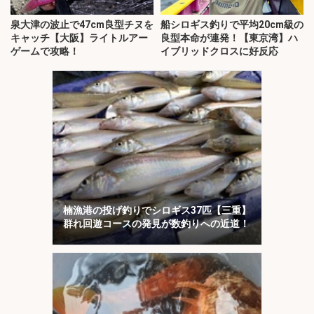
泉大津の波止で47cm良型チヌを
船シロギス釣りで平均20cm級の
キャッチ【大阪】ライトルアー
良型本命が連発！【東京湾】ハ
ゲームで攻略！
イブリッドクロスに好反応
楠漁港の投げ釣りでシロギス37匹【三重】
群れ回遊コースの発見が数釣りへの近道！