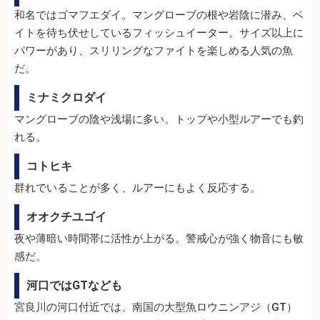
和名ではゴマフエダイ。マングローブの根や岩陰に潜み、ベ
イトを待ち伏せしているフィッシュイーター。サイズ以上に
パワーがあり、スリリングなファイトを楽しめる人気の魚
だ。
ミナミクロダイ
マングローブの陰や浅場に多い。トップや小型ルアーでも釣
れる。
コトヒキ
群れでいることが多く、ルアーにもよく反応する。
オオクチユゴイ
夜や薄暗い時間帯に活性が上がる。警戒心が強く物音にも敏
感だ。
河口ではGTなども
宮良川の河口付近では、南国の大型魚ロウニンアジ（GT）