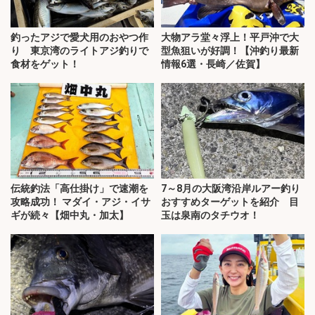
釣ったアジで愛犬用のおやつ作
大物アラ堂々浮上！平戸沖で大
り 東京湾のライトアジ釣りで
型魚狙いが好調！【沖釣り最新
食材をゲット！
情報6選・長崎／佐賀】
伝統釣法「高仕掛け」で速潮を
7～8月の大阪湾沿岸ルアー釣り
攻略成功！ マダイ・アジ・イサ
おすすめターゲットを紹介 目
ギが続々【畑中丸・加太】
玉は泉南のタチウオ！