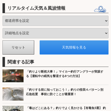
リアルタイム天気＆風波情報
関連する記事
「釣りより断然大事！」マイカー釣行アングラーが実践す
る【運転中の眠気を撃退する6つの方法】
「釣りする前に知っておこう！」釣りの怪我４パターン別
応急処置 事前に防ぐことが最重要！
「毒はどこにある？」釣りでよく見かける【有毒魚5選】 釣