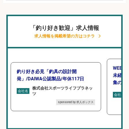
「釣り好き歓迎」求人情報
求人情報を掲載希望の方はコチラ
WEBデ
釣り好き必見「釣具の設計開
未経験O
発」/DAIWA公認製品/年休117日
集のお
株式会社スポーツライフプラネッ
会社名
ツ
会社名
sponsored by 求人ボックス