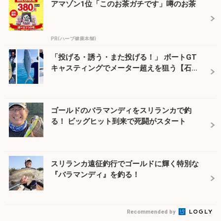
アマゾン1位「このお茶ガチです」噂のお茶
PR(ハーブ健康本舗)
「投げる・誘う・また投げる！」 ボートGT
キャスティングでメーター超えを狙う【石...
ゴールドのバラマンディをスリランカで釣
る！ ビッグヒット到来で死闘がスタート
スリランカ遠征釣行でゴールドに輝く特別な
『バラマンディ』を釣る！
Recommended by