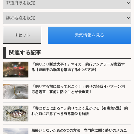
関連する記事
「釣りより断然大事！」マイカー釣行アングラーが実践す
る【運転中の眠気を撃退する6つの方法】
「釣りする前に知っておこう！」釣りの怪我４パターン別
応急処置 事前に防ぐことが最重要！
「毒はどこにある？」釣りでよく見かける【有毒魚5選】 釣
れた時に注意すべき有毒部位を解説
船酔いしないための5つの方法 専門家に聞く酔いのメカニ