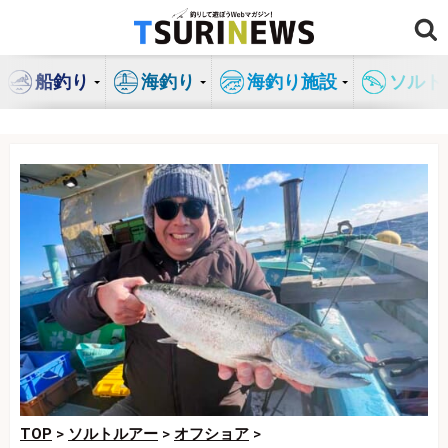
コ
ン
テ
船釣り
海釣り
海釣り施設
ソルト
ン
ツ
へ
ス
キ
ッ
プ
TOP
>
ソルトルアー
>
オフショア
>