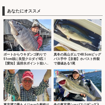
あなたにオススメ
ボートからウキダンゴ釣りで
真冬の高山ダムで48.5cmビッグ
51cm頭に良型クロダイ9匹！
バス手中【京都】ホバスト炸裂
【愛知】温排水ポイント狙い撃
で価値ある1尾
ち
東京湾で最もメジャーな船釣り
冬の東京湾シーバスジギング入