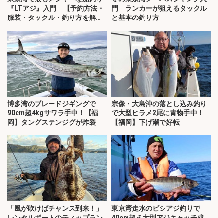
『LTアジ』入門 【予約方法・
門 ランカーが狙えるタックル
服装・タックル・釣り方を解
と基本の釣り方
説】
博多湾のブレードジギングで
宗像・大島沖の落とし込み釣り
90cm超4kgサワラ手中！【福
で大型ヒラメ2尾に青物手中！
岡】タングステンジグが炸裂
【福岡】下げ潮で好転
「風が吹けばチャンス到来！」
東京湾走水のビシアジ釣りで
レンタルボートのティップラン
40cm超え大型アジキャッチ成