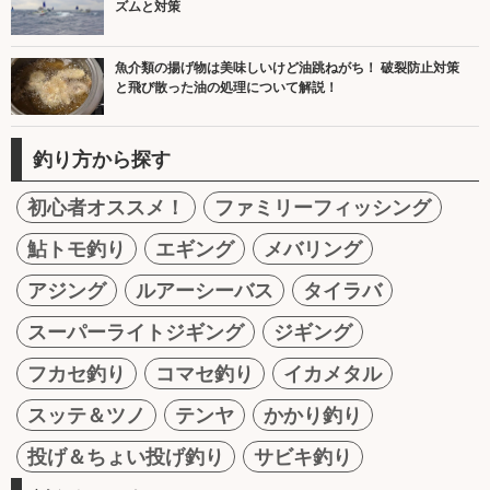
ズムと対策
魚介類の揚げ物は美味しいけど油跳ねがち！ 破裂防止対策
と飛び散った油の処理について解説！
釣り方から探す
初心者オススメ！
ファミリーフィッシング
鮎トモ釣り
エギング
メバリング
アジング
ルアーシーバス
タイラバ
スーパーライトジギング
ジギング
フカセ釣り
コマセ釣り
イカメタル
スッテ＆ツノ
テンヤ
かかり釣り
投げ＆ちょい投げ釣り
サビキ釣り