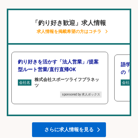
「釣り好き歓迎」求人情報
求人情報を掲載希望の方はコチラ
釣り好きを活かす「法人営業」/提案
語学力
型ルート営業/直行直帰OK
の「海外
株式会社スポーツライフプラネッ
会社名
会社名
ツ
sponsored by 求人ボックス
さらに求人情報を見る