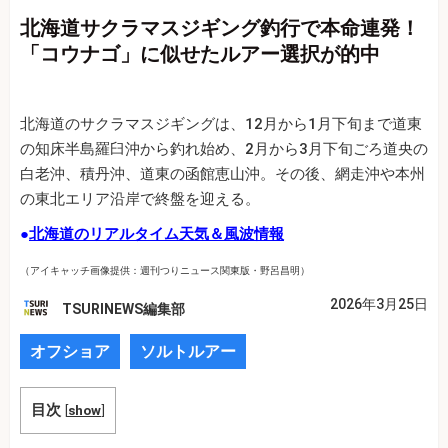
北海道サクラマスジギング釣行で本命連発！
「コウナゴ」に似せたルアー選択が的中
北海道のサクラマスジギングは、12月から1月下旬まで道東
の知床半島羅臼沖から釣れ始め、2月から3月下旬ごろ道央の
白老沖、積丹沖、道東の函館恵山沖。その後、網走沖や本州
の東北エリア沿岸で終盤を迎える。
●
北海道のリアルタイム天気＆風波情報
（アイキャッチ画像提供：週刊つりニュース関東版・野呂昌明）
2026年3月25日
TSURINEWS編集部
オフショア
ソルトルアー
目次
[
show
]