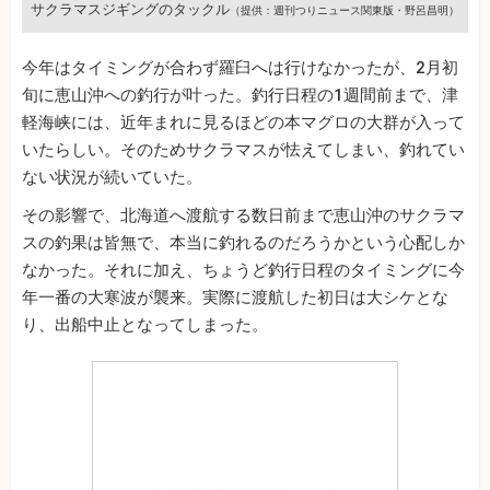
サクラマスジギングのタックル
（提供：週刊つりニュース関東版・野呂昌明）
今年はタイミングが合わず羅臼へは行けなかったが、2月初
旬に恵山沖への釣行が叶った。釣行日程の1週間前まで、津
軽海峡には、近年まれに見るほどの本マグロの大群が入って
いたらしい。そのためサクラマスが怯えてしまい、釣れてい
ない状況が続いていた。
その影響で、北海道へ渡航する数日前まで恵山沖のサクラマ
スの釣果は皆無で、本当に釣れるのだろうかという心配しか
なかった。それに加え、ちょうど釣行日程のタイミングに今
年一番の大寒波が襲来。実際に渡航した初日は大シケとな
り、出船中止となってしまった。