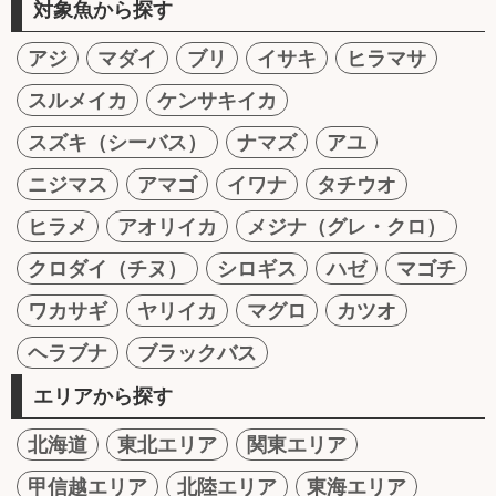
対象魚から探す
アジ
マダイ
ブリ
イサキ
ヒラマサ
スルメイカ
ケンサキイカ
スズキ（シーバス）
ナマズ
アユ
ニジマス
アマゴ
イワナ
タチウオ
ヒラメ
アオリイカ
メジナ（グレ・クロ）
クロダイ（チヌ）
シロギス
ハゼ
マゴチ
ワカサギ
ヤリイカ
マグロ
カツオ
ヘラブナ
ブラックバス
エリアから探す
北海道
東北エリア
関東エリア
甲信越エリア
北陸エリア
東海エリア