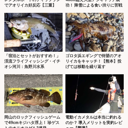
でアオリイカ好反応【三重】
功！ 降雪による食い渋りに苦戦
「宿泊とセットがおすすめ！」
ゴロタ浜エギングで待望のアオ
渓流フライフィッシング・イチ
リイカをキャッチ！【熊本】投
オシ河川：魚野川水系
げては移動を繰り返す
岡山のロックフィッシュゲーム
電動イカメタルは本当に釣れる
で49cmキジハタ浮上！ 珍ゲス
のか？ 導入メリットを実釣レビ
トのオニオコゼも2連発
ュー【響灘】