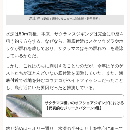
恵山沖
（提供：週刊つりニュース関東版・野呂昌明）
水深は50m前後。本来、サクラマスジギングは完全に中層を
狙う釣り方をする。なぜなら、海底付近はスケソウダラやホ
ッケが群れを成しており、サクラマスはその群れの上を遊泳
しているからだ。
しかし、これはのちに判明することなのだが、今年はそのゲ
ストたちがほとんどいない底付近を回遊していた。また、海
底付近で砂地を好むコウナゴがベイトフィッシュだったこと
も、底付近にいた要因だったと推測している。
サクラマス狙いのオフショアジギングにおける
【代表的なジャークパターン3選】
釣り始めはセオリー通り、水深の半分より上を中心に狙って