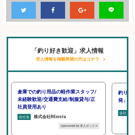
「釣り好き歓迎」求人情報
求人情報を掲載希望の方はコチラ
倉庫での釣り用品の軽作業スタッフ/
釣り好
未経験歓迎/交通費支給/制服貸与/正
発」/D
社員登用あり
会社名
株式会社REnista
会社名
sponsored by 求人ボックス