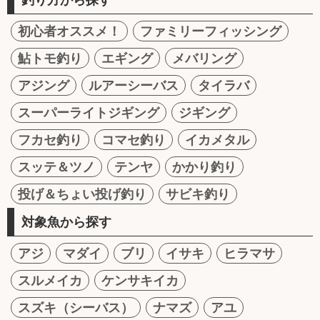
初心者オススメ！
ファミリーフィッシング
鮎トモ釣り
エギング
メバリング
アジング
ルアーシーバス
タイラバ
スーパーライトジギング
ジギング
フカセ釣り
コマセ釣り
イカメタル
スッテ＆ツノ
テンヤ
かかり釣り
投げ＆ちょい投げ釣り
サビキ釣り
対象魚から探す
アジ
マダイ
ブリ
イサキ
ヒラマサ
スルメイカ
ケンサキイカ
スズキ（シーバス）
ナマズ
アユ