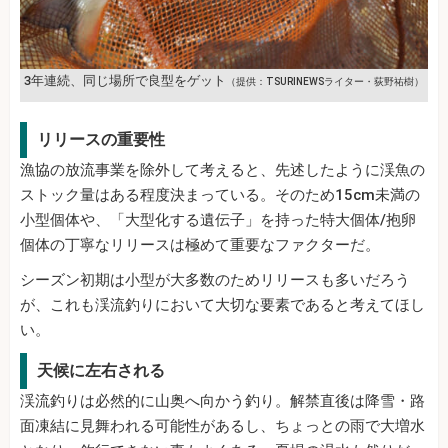
3年連続、同じ場所で良型をゲット
（提供：TSURINEWSライター・荻野祐樹）
リリースの重要性
漁協の放流事業を除外して考えると、先述したように渓魚の
ストック量はある程度決まっている。そのため15cm未満の
小型個体や、「大型化する遺伝子」を持った特大個体/抱卵
個体の丁寧なリリースは極めて重要なファクターだ。
シーズン初期は小型が大多数のためリリースも多いだろう
が、これも渓流釣りにおいて大切な要素であると考えてほし
い。
天候に左右される
渓流釣りは必然的に山奥へ向かう釣り。解禁直後は降雪・路
面凍結に見舞われる可能性があるし、ちょっとの雨で大増水