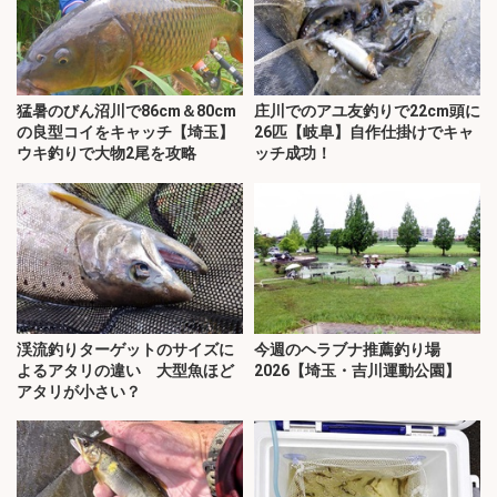
猛暑のびん沼川で86cm＆80cm
庄川でのアユ友釣りで22cm頭に
の良型コイをキャッチ【埼玉】
26匹【岐阜】自作仕掛けでキャ
ウキ釣りで大物2尾を攻略
ッチ成功！
渓流釣りターゲットのサイズに
今週のヘラブナ推薦釣り場
よるアタリの違い 大型魚ほど
2026【埼玉・吉川運動公園】
アタリが小さい？