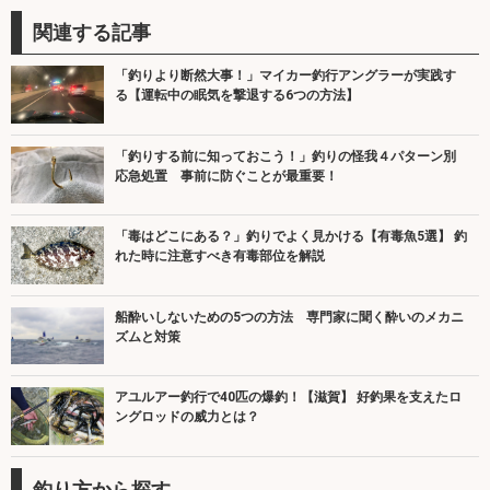
関連する記事
「釣りより断然大事！」マイカー釣行アングラーが実践す
る【運転中の眠気を撃退する6つの方法】
「釣りする前に知っておこう！」釣りの怪我４パターン別
応急処置 事前に防ぐことが最重要！
「毒はどこにある？」釣りでよく見かける【有毒魚5選】 釣
れた時に注意すべき有毒部位を解説
船酔いしないための5つの方法 専門家に聞く酔いのメカニ
ズムと対策
アユルアー釣行で40匹の爆釣！【滋賀】 好釣果を支えたロ
ングロッドの威力とは？
釣り方から探す