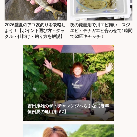
2026盛夏のアユ友釣りを攻略し
夜の琵琶湖で川エビ掬い スジ
よう！【ポイント選び方・タッ
エビ・テナガエビ合わせて1時間
クル・仕掛け・釣り方を解説】
で62匹キャッチ！
吉田康雄のザ・チャレンジへらぶな【毎年
恒例夏の亀山湖 #2】