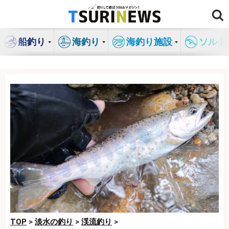
コ
ン
テ
船釣り
海釣り
海釣り施設
ソルト
ン
ツ
へ
ス
キ
ッ
プ
TOP
>
淡水の釣り
>
渓流釣り
>