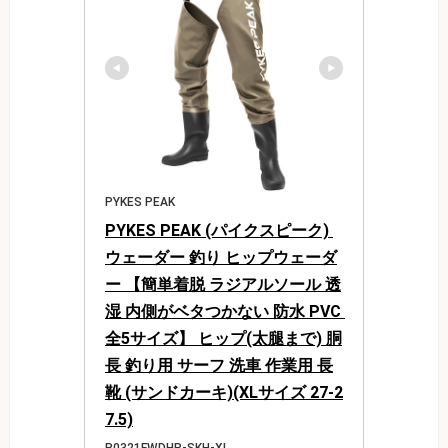
PYKES PEAK
PYKES PEAK (パイクスピーク) 
ウェーダー 釣り ヒップウェーダ
ー 【簡単着脱 ラジアルソール 透
湿 内側がベタつかない 防水 PVC 
全5サイズ】 ヒップ(太腿まで) 胴
長 釣り用 サーフ 洗車 作業用 長
靴 (サンドカーキ)(XLサイズ 27-2
7.5)