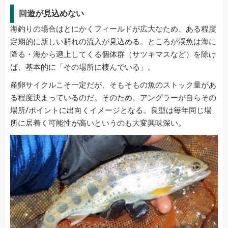
回遊が見込めない
海釣りの場合はとにかくフィールドが広大なため、ある程度
定期的に新しい群れの流入が見込める。ところが渓魚は海に
降る・海から遡上してくる個体群（サツキマスなど）を除け
ば、基本的に「その場所に棲んでいる」。
産卵サイクルこそ一定だが、そもそもの魚のストック量があ
る程度決まっているのだ。そのため、アングラーが自らその
場所/ポイントに出向くイメージとなる。良型は毎年同じ場
所に居着く可能性が高いというのも大変興味深い。