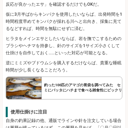
反応が良かったエサ」を確認するだけでもOKだ。
仮に3月半ばからキンパクを使用したいならば、出発時間を1
時間程度早めてキンパクが採れる川へと出向き、採集に充て
るなどすれば、時間を無駄にせずに済む。
ヒラタをメインエサとしたいならば、岩を撫でこするための
ブラシやヘチマを持参し、針のサイズを1サイズ小さくして
仕掛けを自作しておく……といった対応が可能となる。
逆にミミズやブドウムシを購入するだけならば、貴重な睡眠
時間が少し長くなることだろう。
釣った100匹のアマゴの胃袋を調べてみた セ
ミにバッタにハチまで食べる雑食性にビックリ
使用仕掛けに注目
自身の釣果記録の他、通販でラインや針を注文している場合
は履歴が残っているはず。この履歴を見れば、「〇月〇日以