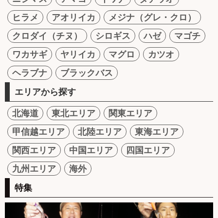
ヒラメ
アオリイカ
メジナ（グレ・クロ）
クロダイ（チヌ）
シロギス
ハゼ
マゴチ
ワカサギ
ヤリイカ
マグロ
カツオ
ヘラブナ
ブラックバス
エリアから探す
北海道
東北エリア
関東エリア
甲信越エリア
北陸エリア
東海エリア
関西エリア
中国エリア
四国エリア
九州エリア
海外
特集