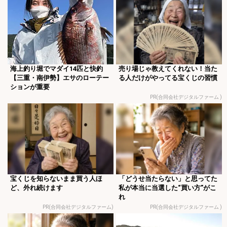
海上釣り堀でマダイ14匹と快釣
売り場じゃ教えてくれない！当た
【三重・南伊勢】エサのローテー
る人だけがやってる宝くじの習慣
ションが重要
PR(合同会社デジタルファーム )
宝くじを知らないまま買う人ほ
「どうせ当たらない」と思ってた
ど、外れ続けます
私が本当に当選した“買い方”がこ
れ
PR(合同会社デジタルファーム)
PR(合同会社デジタルファーム )