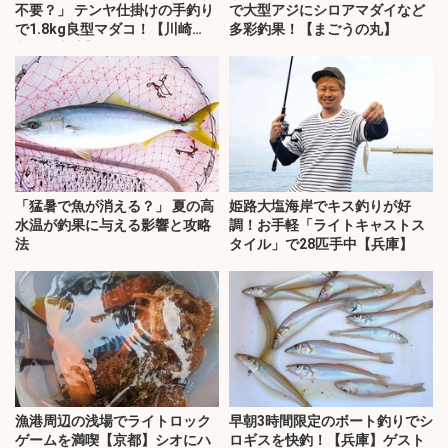
不要？」 テンヤ仕掛けの手釣り
で大型アジにシロアマダイなど
で1.8kg良型マダコ！【川崎
多彩釣果！【まごうの丸】
丸・東京湾】
「猛暑で魚が消える？」 夏の高
姫路大塩海岸でキス釣りが好
水温が釣果に与える影響と攻略
調！お手軽「ライトキャストス
法
タイル」で28匹手中【兵庫】
漁港周辺の浅場でライトロック
早朝3時間限定のボート釣りでシ
ゲームを満喫【京都】シオにハ
ロギスを快釣！【兵庫】ゲスト