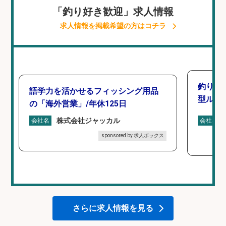
「釣り好き歓迎」求人情報
求人情報を掲載希望の方はコチラ
釣り好
語学力を活かせるフィッシング用品
型ルー
の「海外営業」/年休125日
株式会社ジャッカル
会社名
会社名
sponsored by 求人ボックス
さらに求人情報を見る