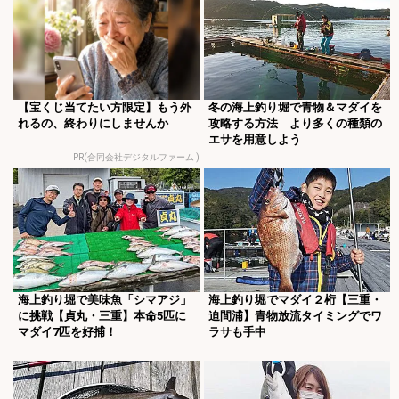
【宝くじ当てたい方限定】もう外
冬の海上釣り堀で青物＆マダイを
れるの、終わりにしませんか
攻略する方法 より多くの種類の
エサを用意しよう
PR(合同会社デジタルファーム )
海上釣り堀で美味魚「シマアジ」
海上釣り堀でマダイ２桁【三重・
に挑戦【貞丸・三重】本命5匹に
迫間浦】青物放流タイミングでワ
マダイ7匹を好捕！
ラサも手中