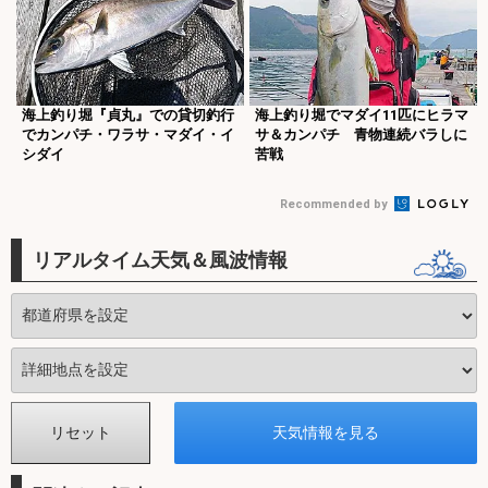
海上釣り堀『貞丸』での貸切釣行
海上釣り堀でマダイ11匹にヒラマ
でカンパチ・ワラサ・マダイ・イ
サ＆カンパチ 青物連続バラしに
シダイ
苦戦
Recommended by
リアルタイム天気＆風波情報