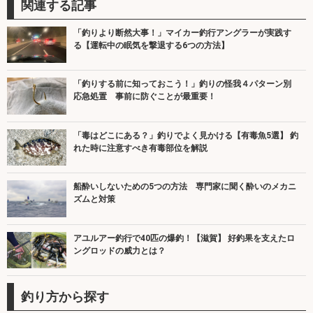
関連する記事
「釣りより断然大事！」マイカー釣行アングラーが実践す
る【運転中の眠気を撃退する6つの方法】
「釣りする前に知っておこう！」釣りの怪我４パターン別
応急処置 事前に防ぐことが最重要！
「毒はどこにある？」釣りでよく見かける【有毒魚5選】 釣
れた時に注意すべき有毒部位を解説
船酔いしないための5つの方法 専門家に聞く酔いのメカニ
ズムと対策
アユルアー釣行で40匹の爆釣！【滋賀】 好釣果を支えたロ
ングロッドの威力とは？
釣り方から探す