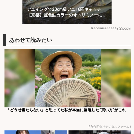
アユイングで20cm級アユ16匹キャッチ
【京都】虹色鮎カラーのオトリミノーにヒ
ット集中！
Recommended by
「どうせ当たらない」と思ってた私が本当に当選した“買い方”がこれ
PR(合同会社デジタルファーム )