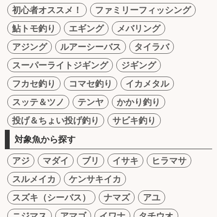
初心者オススメ！
ファミリーフィッシング
鮎トモ釣り
エギング
メバリング
アジング
ルアーシーバス
タイラバ
スーパーライトジギング
ジギング
フカセ釣り
コマセ釣り
イカメタル
スッテ＆ツノ
テンヤ
かかり釣り
投げ＆ちょい投げ釣り
サビキ釣り
対象魚から探す
アジ
マダイ
ブリ
イサキ
ヒラマサ
スルメイカ
ケンサキイカ
スズキ（シーバス）
ナマズ
アユ
ニジマス
アマゴ
イワナ
タチウオ