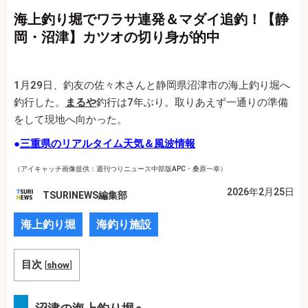
海上釣り堀でワラサ連発＆マダイ追釣！【静
岡・沼津】カツオの切り身が的中
1月29日、釣友の佐々木さんと静岡県沼津市の海上釣り堀へ
釣行した。
まるや
釣行は7年ぶり。取りあえず一通りの準備
をして現地へ向かった。
●
三重県のリアルタイム天気＆風波情報
（アイキャッチ画像提供：週刊つりニュース中部版APC・桑原一幸）
2026年2月25日
TSURINEWS編集部
海上釣り堀
海釣り施設
目次
[
show
]