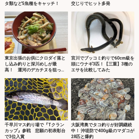
タ類など5魚種をキャッチ！
交じりでヒット多発
東京出張のお供にクロダイ落と
宮川でブッコミ釣りで60cm級を
し込み釣りと深川めしが最
頭にウナギ3匹！【三重】3種の
高！ 運河のデカチヌを狙って
エサを比較してみた
みた
千早川マス釣り場で『Tクラン
大阪湾奥でタコ釣りが好調継続
カップ』参戦 悲願の初表彰台
中！ 沖堤防で400g級のマダコが
で3位入賞
28匹と爆釣