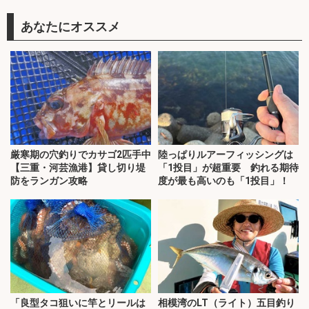
あなたにオススメ
厳寒期の穴釣りでカサゴ2匹手中
陸っぱりルアーフィッシングは
【三重・河芸漁港】貸し切り堤
「1投目」が超重要 釣れる期待
防をランガン攻略
度が最も高いのも「1投目」！
「良型タコ狙いに竿とリールは
相模湾のLT（ライト）五目釣り