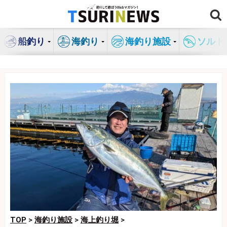
コ
ン
テ
船釣り
海釣り
海釣り施設
ソルト
ン
ツ
へ
ス
キ
ッ
プ
TOP
>
海釣り施設
>
海上釣り堀
>