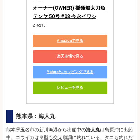
オーナー(OWNER) 掛獲船太刀魚
テンヤ 50号 #08 今永イワシ
Z-6215
Amazonで見る
楽天市場で見る
Yahoo!ショッピングで見る
レビューを見る
熊本県：海人丸
熊本県玉名市の新川漁港から出船中の
海人丸
は島原沖に出船
中。コウイカは良型も交え順調に釣れている。タコも釣れだ