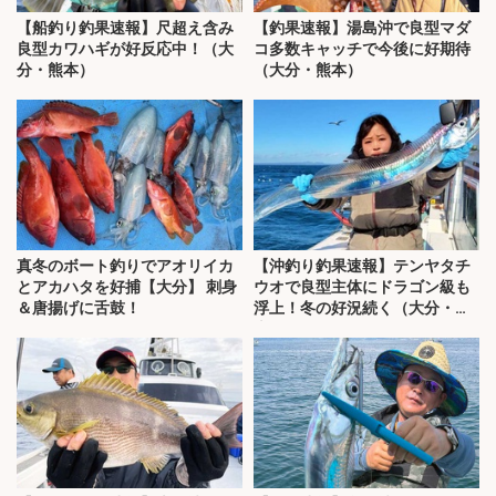
【船釣り釣果速報】尺超え含み
【釣果速報】湯島沖で良型マダ
良型カワハギが好反応中！（大
コ多数キャッチで今後に好期待
分・熊本）
（大分・熊本）
真冬のボート釣りでアオリイカ
【沖釣り釣果速報】テンヤタチ
とアカハタを好捕【大分】 刺身
ウオで良型主体にドラゴン級も
＆唐揚げに舌鼓！
浮上！冬の好況続く（大分・熊
本）