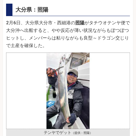
大分県：照陽
2月6日、大分県大分市・西細港の
照陽
がタチウオテンヤ便で
大分沖へ出船すると、やや反応が薄い状況ながらもぽつぽつ
ヒットし、メンバーらは粘りながらも良型～ドラゴン交じり
で土産を確保した。
テンヤでゲット
（提供：照陽）