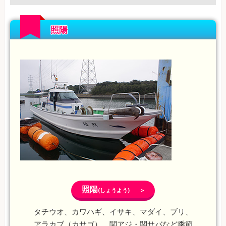
照陽
照陽
(しょうよう) >
タチウオ、カワハギ、イサキ、マダイ、ブリ、
アラカブ（カサゴ）、関アジ・関サバなど季節