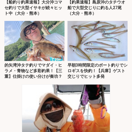
【船釣り釣果速報】大分沖コマ
【釣果速報】島原沖のタチウオ
セ釣りで大型イサキが続々ヒッ
船で大型交じりに釣る人27尾
ト中（大分・熊本）
（大分・熊本）
的矢湾沖タテ釣りでマダイ・ヒ
早朝3時間限定のボート釣りでシ
ラメ・青物など多彩釣果！【三
ロギスを快釣！【兵庫】ゲスト
重】仕掛けの使い分けが奏功？
交じりでヒット多発