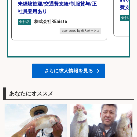
未経験歓迎/交通費支給/制服貸与/正
費支給
社員登用あり
会社名
株式会社REnista
会社名
sponsored by 求人ボックス
さらに求人情報を見る
あなたにオススメ