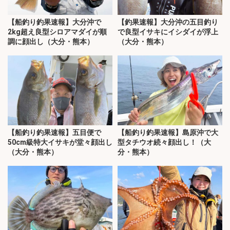
【船釣り釣果速報】大分沖で
【釣果速報】大分沖の五目釣り
2kg超え良型シロアマダイが順
で良型イサキにイシダイが浮上
調に顔出し（大分・熊本）
（大分・熊本）
【船釣り釣果速報】五目便で
【船釣り釣果速報】島原沖で大
50cm級特大イサキが堂々顔出し
型タチウオ続々顔出し！（大
（大分・熊本）
分・熊本）