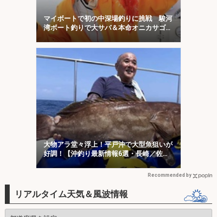
マイボートで初の中深場釣りに挑戦 駿河
湾ボート釣りで大サバ＆本命オニカサゴに
歓喜！
大物アラ堂々浮上！平戸沖で大型魚狙いが
好調！【沖釣り最新情報6選・長崎／佐
賀】
Recommended by
リアルタイム天気＆風波情報