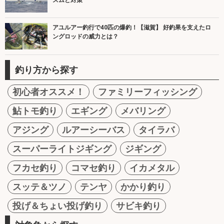
アユルアー釣行で40匹の爆釣！【滋賀】 好釣果を支えたロ
ングロッドの威力とは？
釣り方から探す
初心者オススメ！
ファミリーフィッシング
鮎トモ釣り
エギング
メバリング
アジング
ルアーシーバス
タイラバ
スーパーライトジギング
ジギング
フカセ釣り
コマセ釣り
イカメタル
スッテ＆ツノ
テンヤ
かかり釣り
投げ＆ちょい投げ釣り
サビキ釣り