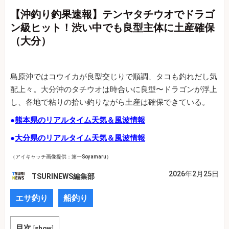
【沖釣り釣果速報】テンヤタチウオでドラゴ
ン級ヒット！渋い中でも良型主体に土産確保
（大分）
島原沖ではコウイカが良型交じりで順調、タコも釣れだし気
配上々。大分沖のタチウオは時合いに良型〜ドラゴンが浮上
し、各地で粘りの拾い釣りながら土産は確保できている。
●
熊本県のリアルタイム天気＆風波情報
●
大分県のリアルタイム天気＆風波情報
（アイキャッチ画像提供：第一Soyamaru）
2026年2月25日
TSURINEWS編集部
エサ釣り
船釣り
目次
[
show
]