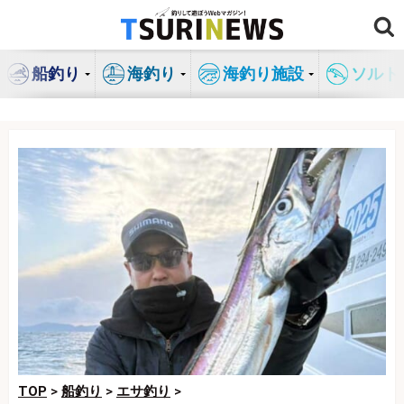
コ
ン
テ
船釣り
海釣り
海釣り施設
ソルト
ン
ツ
へ
ス
キ
ッ
プ
TOP
>
船釣り
>
エサ釣り
>