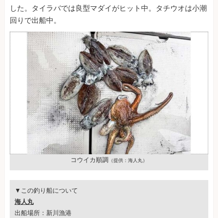
した。タイラバでは良型マダイがヒット中。タチウオは小潮
回りで出船中。
コウイカ順調
（提供：海人丸）
▼この釣り船について
海人丸
出船場所：新川漁港