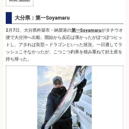
大分県：第一Soyamaru
2月7日、大分県杵築市・納屋港の
第一Soyamaru
がタチウオ
便で大分沖へ出船。開始から反応は薄かったがぽつぽつヒッ
トし、アタれば良型～ドラゴンといった状況。一日通してラ
ッシュこそなかったが、こつこつ釣果を積み重ねて好土産を
持ち帰った。