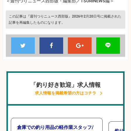
＜週刊つりニュース西部版・編集部／TSURINEWS編＞
この記事は『週刊つりニュース西部版』2026年2月20日号に掲載された
記事を再編集したものになります。
「釣り好き歓迎」求人情報
求人情報を掲載希望の方はコチラ
倉庫での釣り用品の軽作業スタッフ/
釣り具