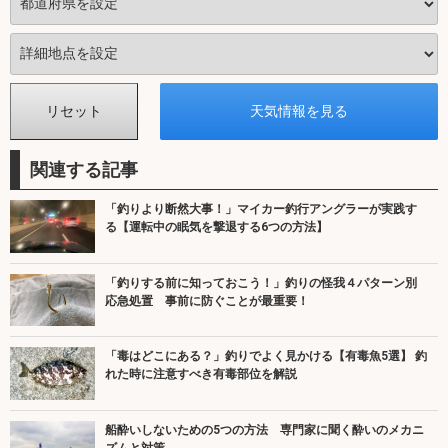
関連する記事
「釣りより断然大事！」マイカー釣行アングラーが実践す
る【運転中の眠気を撃退する6つの方法】
「釣りする前に知っておこう！」釣りの怪我４パターン別
応急処置 事前に防ぐことが最重要！
「毒はどこにある？」釣りでよく見かける【有毒魚5選】 釣
れた時に注意すべき有毒部位を解説
船酔いしないための5つの方法 専門家に聞く酔いのメカニ
ズムと対策