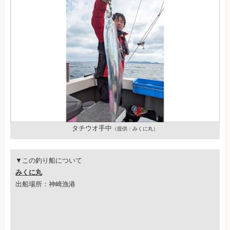
タチウオ手中
（提供：みくに丸）
▼この釣り船について
みくに丸
出船場所：神崎漁港