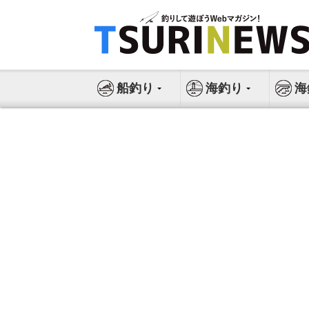
コ
ン
テ
ン
ツ
船釣り
海釣り
海
へ
ス
キ
ッ
プ