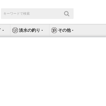
検
検
索:
索
イ
淡水の釣り
その他