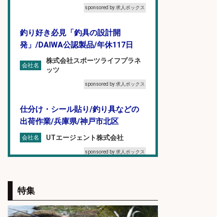
sponsored by 求人ボックス
釣り好き必見「釣具の設計開
発」/DAIWA公認製品/年休117日
株式会社スポーツライフプラネ
会社名
ッツ
sponsored by 求人ボックス
仕分け・シール貼り/釣り具などの
出荷作業/兵庫県/神戸市北区
UTエージェント株式会社
会社名
sponsored by 求人ボックス
倉庫での釣り用品の軽作業スタッ
フ/未経験歓迎/交通費支給/制服貸
特集
与/正社員登用あり