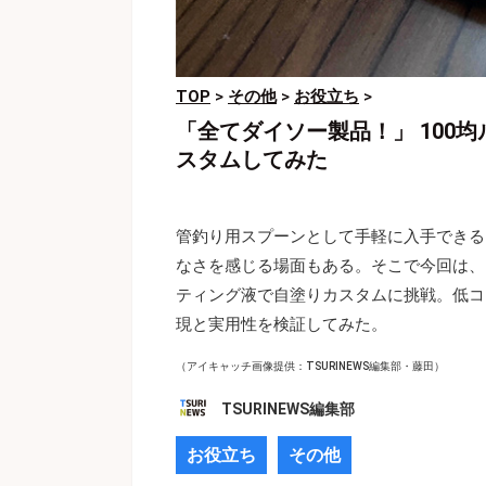
TOP
>
その他
>
お役立ち
>
「全てダイソー製品！」 100
スタムしてみた
管釣り用スプーンとして手軽に入手できる
なさを感じる場面もある。そこで今回は、
ティング液で自塗りカスタムに挑戦。低コ
現と実用性を検証してみた。
（アイキャッチ画像提供：TSURINEWS編集部・藤田）
TSURINEWS編集部
お役立ち
その他