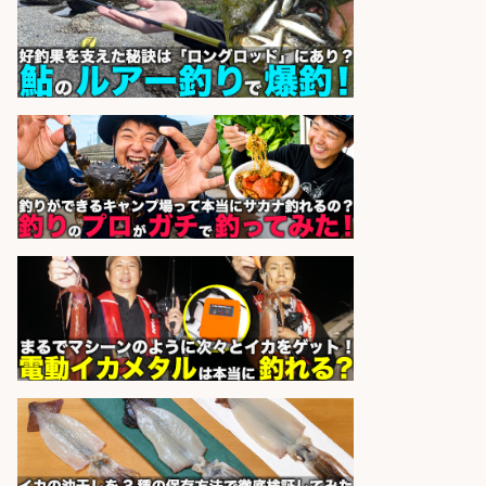
株式会社REnista
会社名
sponsored by 求人ボックス
魚の「バイヤー」貴方の目利きでヒ
ットを生む、裁量バイヤー募集
株式会社コムライン
会社名
sponsored by 求人ボックス
釣り具などの出荷作業
UTエージェント株式会社
会社名
sponsored by 求人ボックス
和食, 日本料理・懐石料理/店長・店
長候補/旬と手作りにこだわる!さか
なの価値を上げ、地域を元気に!店長
候補募集
博多 華吉 博多 華吉
会社名