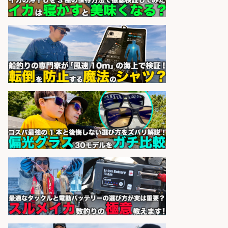
sponsored by 求人ボックス
釣り具などの出荷作業～～/工場/製
造
UTグループ株式会社
会社名
sponsored by 求人ボックス
釣り具のかんたん軽作業/高収入/交
通費支給/制服貸与/正社員登用あり
株式会社REnista
会社名
sponsored by 求人ボックス
さらに求人情報を見る