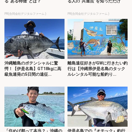
る“ある特徴”とは？
る人の“共通点”を知っただけ
PR(合同会社デジタルファーム )
PR(合同会社デジタルファーム )
沖縄離島のポテンシャルに驚
離島遠征好きがGWに行きたい釣
愕！【伊是名島】GT18kgに高
行は【沖縄県伊是名島のタック
級魚連発の5日間の遠征...
ルレンタル可能な船釣り...
「住めば都って本当？」沖縄の
伊是名島での『オモック』釣行