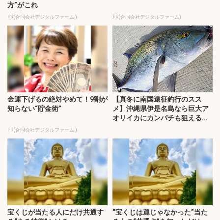
方”がこれ
PR(合同会社デジタルファーム )
PR(合同会社デジタルファーム)
金運下げるの絶対やめて！9割が
【真冬に南国遠征釣行のスス
知らない“貯金術”
メ】沖縄県伊是名島なら巨大ア
オリイカにカンパチも狙える...
PR(合同会社デジタルファーム )
宝くじが当たる人にだけ共通す
“宝くじは運じゃなかった”当た