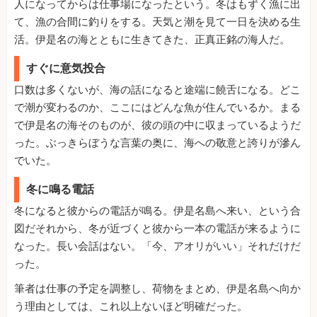
人になってからは仕事場になったという。冬はもずく漁に出
て、漁の合間に釣りをする。天気と潮を見て一日を決める生
活。伊是名の海とともに生きてきた、正真正銘の海人だ。
すぐに意気投合
口数は多くないが、海の話になると途端に饒舌になる。どこ
で潮が変わるのか、ここにはどんな魚が住んでいるか。まる
で伊是名の海そのものが、彼の頭の中に収まっているようだ
った。ぶっきらぼうな言葉の奥に、海への敬意と誇りが滲ん
でいた。
冬に鳴る電話
冬になると彼からの電話が鳴る。伊是名島へ来い、という合
図だそれから、冬が近づくと彼から一本の電話が来るように
なった。長い会話はない。「今、アオリがいい」それだけだ
った。
筆者は仕事の予定を調整し、荷物をまとめ、伊是名島へ向か
う理由としては、これ以上ないほど明確だった。