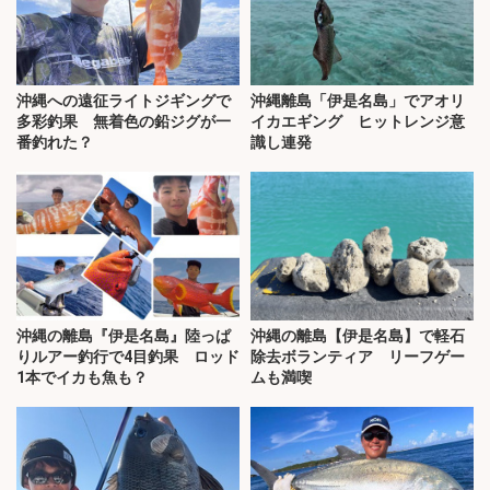
沖縄への遠征ライトジギングで
沖縄離島「伊是名島」でアオリ
多彩釣果 無着色の鉛ジグが一
イカエギング ヒットレンジ意
番釣れた？
識し連発
沖縄の離島『伊是名島』陸っぱ
沖縄の離島【伊是名島】で軽石
りルアー釣行で4目釣果 ロッド
除去ボランティア リーフゲー
1本でイカも魚も？
ムも満喫