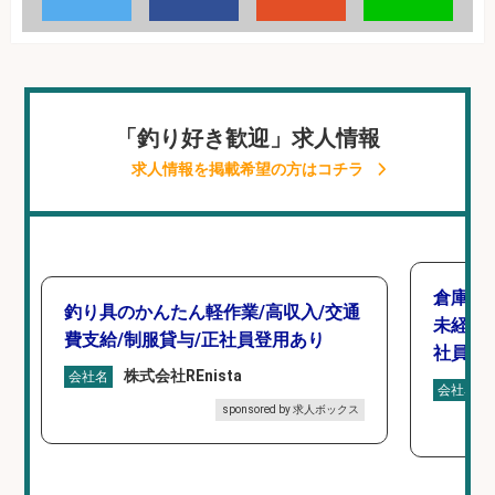
「釣り好き歓迎」求人情報
求人情報を掲載希望の方はコチラ
倉庫で
釣り具のかんたん軽作業/高収入/交通
未経験
費支給/制服貸与/正社員登用あり
社員登
株式会社REnista
会社名
会社名
sponsored by 求人ボックス