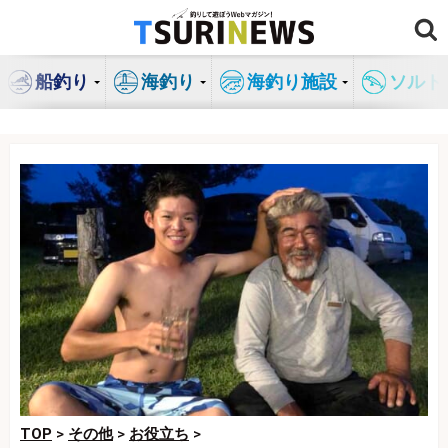
コ
ン
テ
船釣り
海釣り
海釣り施設
ソルト
ン
ツ
へ
ス
キ
ッ
プ
TOP
>
その他
>
お役立ち
>