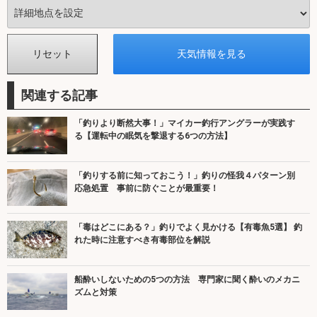
関連する記事
「釣りより断然大事！」マイカー釣行アングラーが実践す
る【運転中の眠気を撃退する6つの方法】
「釣りする前に知っておこう！」釣りの怪我４パターン別
応急処置 事前に防ぐことが最重要！
「毒はどこにある？」釣りでよく見かける【有毒魚5選】 釣
れた時に注意すべき有毒部位を解説
船酔いしないための5つの方法 専門家に聞く酔いのメカニ
ズムと対策