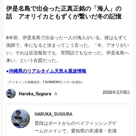
伊是名島で出会った正真正銘の「海人」の
話 アオリイカともずくが繋いだ冬の記憶
6年前、伊是名島で出会った一人の海人がいる。彼はもずく
漁師で、冬になると決まってこう言った。「今、アオリがい
い」それは近況報告でも、世間話でもなかった。伊是名島へ
来い、という合図だった。
●
沖縄県のリアルタイム天気＆風波情報
（アイキャッチ画像提供：TSURINEWSライター杉浦永）
2026年2月8日
Haruka_Sugiura
HARUKA_SUGIURA
普段はボートからのベイフィッシングゲ
ームがメインで、愛知県の衣浦港・衣浦