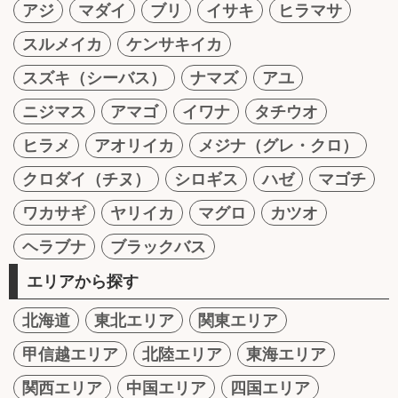
アジ
マダイ
ブリ
イサキ
ヒラマサ
スルメイカ
ケンサキイカ
スズキ（シーバス）
ナマズ
アユ
ニジマス
アマゴ
イワナ
タチウオ
ヒラメ
アオリイカ
メジナ（グレ・クロ）
クロダイ（チヌ）
シロギス
ハゼ
マゴチ
ワカサギ
ヤリイカ
マグロ
カツオ
ヘラブナ
ブラックバス
エリアから探す
北海道
東北エリア
関東エリア
甲信越エリア
北陸エリア
東海エリア
関西エリア
中国エリア
四国エリア