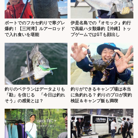
ボートでのフカセ釣りで寒グレ
伊是名島での『オモック』釣行
爆釣！【三河湾】ルアーロッド
で高級ハタ類爆釣【沖縄】トッ
で入れ食いを堪能
プゲームではGTも顔出し
釣りのベテランはデータよりも
釣りができるキャンプ場は本当
「勘」を信じる 「今日は釣れ
に魚釣れる？ 釣りのプロが実釣
そう」の感覚とは？
検証＆キャンプ飯も満喫