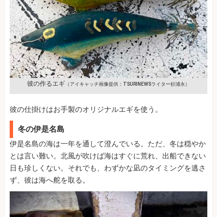
彼の作るエギ
（アイキャッチ画像提供：TSURINEWSライター杉浦永）
彼の仕掛けはお手製のオリジナルエギを使う。
冬の伊是名島
伊是名島の海は一年を通して澄んでいる。ただ、冬は穏やか
とは言い難い。北風が吹けば海はすぐに荒れ、出船できない
日も珍しくない。それでも、わずかな凪のタイミングを逃さ
ず、彼は海へ舵を取る。