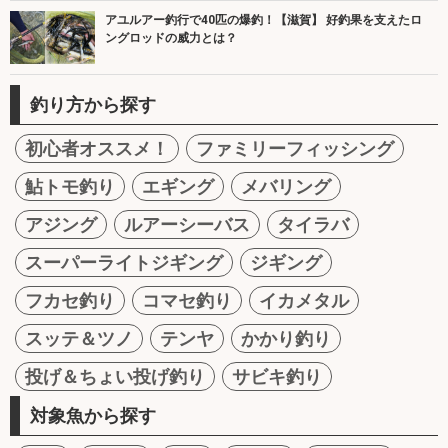
アユルアー釣行で40匹の爆釣！【滋賀】 好釣果を支えたロ
ングロッドの威力とは？
釣り方から探す
初心者オススメ！
ファミリーフィッシング
鮎トモ釣り
エギング
メバリング
アジング
ルアーシーバス
タイラバ
スーパーライトジギング
ジギング
フカセ釣り
コマセ釣り
イカメタル
スッテ＆ツノ
テンヤ
かかり釣り
投げ＆ちょい投げ釣り
サビキ釣り
対象魚から探す