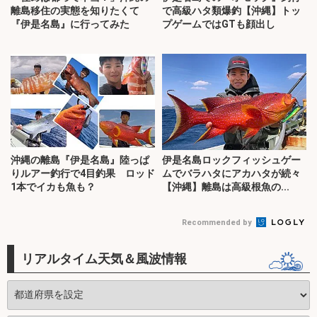
離島移住の実態を知りたくて
で高級ハタ類爆釣【沖縄】トッ
『伊是名島』に行ってみた
プゲームではGTも顔出し
沖縄の離島『伊是名島』陸っぱ
伊是名島ロックフィッシュゲー
りルアー釣行で4目釣果 ロッド
ムでバラハタにアカハタが続々
1本でイカも魚も？
【沖縄】離島は高級根魚の...
Recommended by
リアルタイム天気＆風波情報