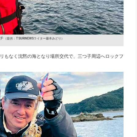
チ
（提供：TSURINEWSライター藤本みどり）
リもなく沈黙の海となり場所交代で、三つ子周辺へロックフ