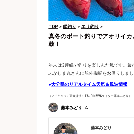
TOP
>
船釣り
>
エサ釣り
>
真冬のボート釣りでアオリイカ
鼓！
年末は3連続で釣りを楽しんだ私です。最後
ふかしま丸さんに船外機艇をお借りしまし
●
大分県のリアルタイム天気＆風波情報
（アイキャッチ画像提供：TSURINEWSライター藤本みどり）
藤本みどり
藤本みどり