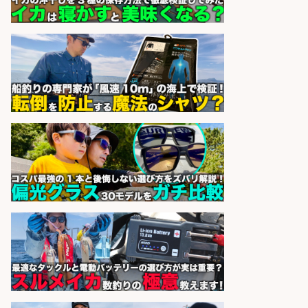
フ/未経験歓迎/交通費支給/制服貸
与/正社員登用あり
株式会社REnista
会社名
sponsored by 求人ボックス
仕分け・シール貼り/釣り具などの
出荷作業/兵庫県/神戸市北区
UTエージェント株式会社
会社名
sponsored by 求人ボックス
釣り具などの出荷作業～～/工場/製
造
UTグループ株式会社
会社名
sponsored by 求人ボックス