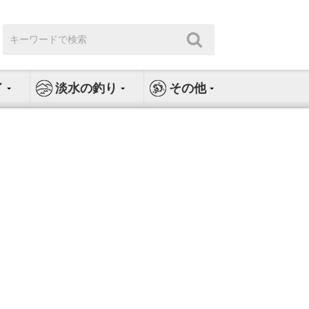
検
検
索:
索
イ
淡水の釣り
その他