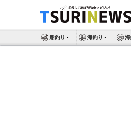
コ
ン
テ
ン
ツ
船釣り
海釣り
海
へ
ス
キ
ッ
プ