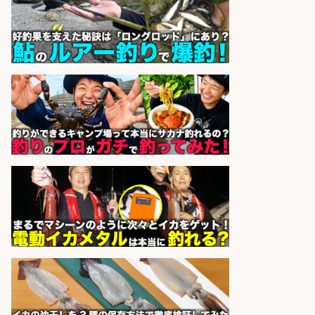
酒場あらかぶ 酒場あらかぶ
会社名
sponsored by 求人ボックス
福岡「現場監督」/釣り好き歓迎/残
業10時間/経験者歓迎
広松久水産株式会社
会社名
sponsored by 求人ボックス
和食, 日本料理・懐石料理/店長・店
長候補/旬と手作りにこだわる!さか
なの価値を上げ、地域を元気に!店長
候補募集
博多 華吉 博多 華吉
会社名
sponsored by 求人ボックス
倉庫での釣り用品の軽作業スタッ