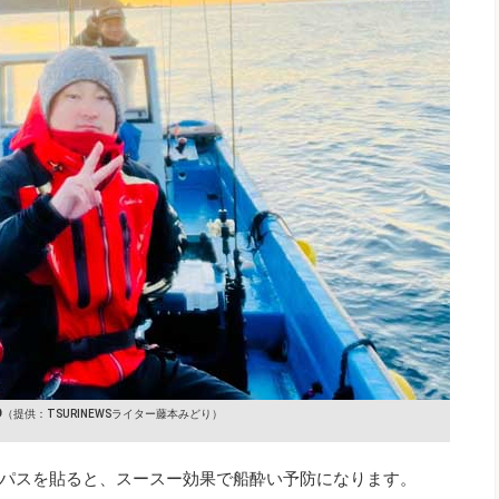
O
（提供：TSURINEWSライター藤本みどり）
パスを貼ると、スースー効果で船酔い予防になります。