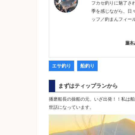
フカセ釣りに魅了さ
季を感じながら、日
ッフ／釣まんフィー
藤本
エサ釣り
船釣り
まずはティップランから
播磨船長の操船の元、いざ出発！！私は船
世話になっています。