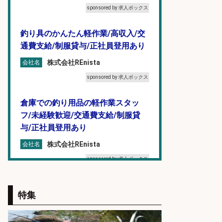
sponsored by 求人ボックス
釣り具のかんたん軽作業/高収入/交
通費支給/制服貸与/正社員登用あり
株式会社REnista
会社名
sponsored by 求人ボックス
倉庫での釣り用品の軽作業スタッ
フ/未経験歓迎/交通費支給/制服貸
与/正社員登用あり
株式会社REnista
会社名
sponsored by 求人ボックス
和食, 日本料理・懐石料理/店長・店
特集
長候補/本物を知る大人の隠れ家!魚
の価値を上げ、地域を元気に!店長候
補募集