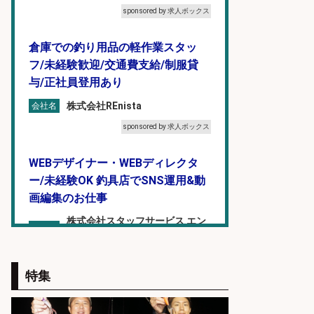
sponsored by 求人ボックス
倉庫での釣り用品の軽作業スタッ
フ/未経験歓迎/交通費支給/制服貸
与/正社員登用あり
株式会社REnista
会社名
sponsored by 求人ボックス
WEBデザイナー・WEBディレクタ
ー/未経験OK 釣具店でSNS運用&動
画編集のお仕事
株式会社スタッフサービス エン
会社名
ジニアガイド
sponsored by 求人ボックス
特集
オキアミをはじめとする釣り餌の
「製造」/釣り好き歓迎