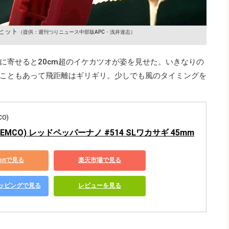
ヒット
（提供：週刊つりニュース中部版APC・浅井達志）
に寄せると20cm超のイケカツオが姿を見せた。いきなりの
こともあって飛距離はギリギリ。少しでも風のタイミングを
O)
EMCO) レッドペッパーナノ #514 SLワカサギ 45mm
zonで見る
楽天市場で見る
ショッピングで見る
レビューを見る