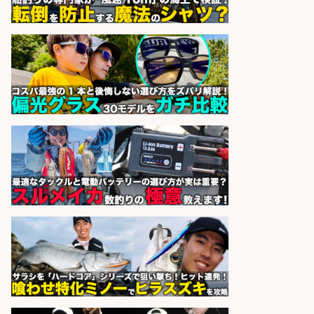
sponsored by 求人ボックス
釣り好きを活かす「法人営業」/提
案型ルート営業/直行直帰OK
株式会社スポーツライフプラネ
会社名
ッツ
sponsored by 求人ボックス
和食, 居酒屋/キッチンスタッフ/天草
の魚と馬刺しの店 キッチンスタッフ
正社員募集
天草の魚と馬刺しの店 魚粋 天草
会社名
の魚と馬刺しの店 魚粋
sponsored by 求人ボックス
さらに求人情報を見る