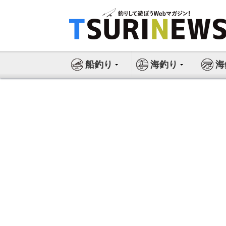
コ
ン
テ
ン
ツ
船釣り
海釣り
海
へ
ス
キ
ッ
プ