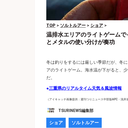
TOP
>
ソルトルアー
>
ショア
>
温排水エリアのライトゲームで
とメタルの使い分けが奏功
冬は釣りをするには厳しい季節だが、冬に
アのライトゲーム。海水温が下がると、少
だ。
●
三重県のリアルタイム天気＆風波情報
（アイキャッチ画像提供：週刊つりニュース中部版APC・浅井
TSURINEWS編集部
ショア
ソルトルアー