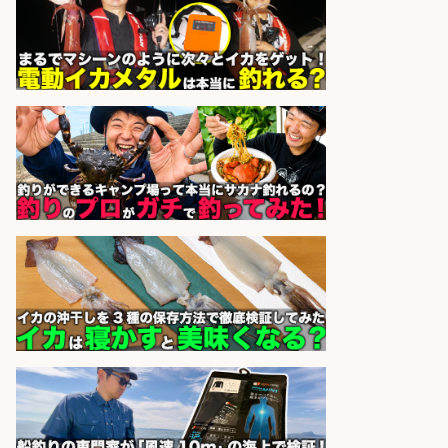
広松久水産株式会社
会社名
sponsored by 求人ボックス
釣り具のかんたん軽作業/高収入/交
通費支給/制服貸与/正社員登用あり
株式会社REnista
会社名
sponsored by 求人ボックス
釣り具のかんたん軽作業/高収入/交
通費支給/制服貸与/正社員登用あり
株式会社REnista
会社名
sponsored by 求人ボックス
語学力を活かせるフィッシング用品
の「海外営業」/年休125日
株式会社ジャッカル
会社名