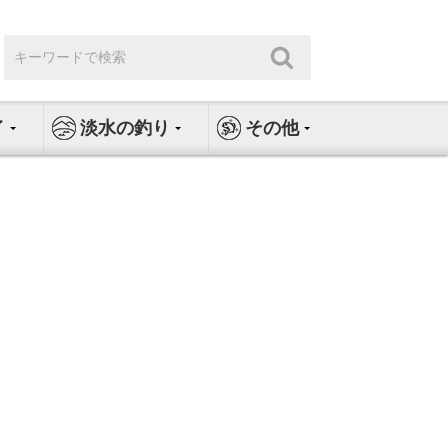
検
検
索:
索
イ
淡水の釣り
その他