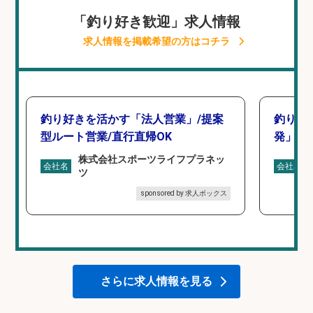
「釣り好き歓迎」求人情報
求人情報を掲載希望の方はコチラ
釣り好きを活かす「法人営業」/提案
釣り好
型ルート営業/直行直帰OK
発」/D
株式会社スポーツライフプラネッ
会社名
会社名
ツ
sponsored by 求人ボックス
さらに求人情報を見る