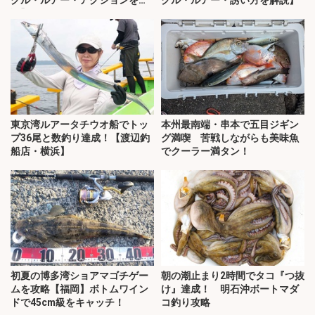
クル・ルアー・アクションを解
クル・ルアー・誘い方を解説】
説】
東京湾ルアータチウオ船でトッ
本州最南端・串本で五目ジギン
プ36尾と数釣り達成！【渡辺釣
グ満喫 苦戦しながらも美味魚
船店・横浜】
でクーラー満タン！
初夏の博多湾ショアマゴチゲー
朝の潮止まり2時間でタコ『つ抜
ムを攻略【福岡】ボトムワイン
け』達成！ 明石沖ボートマダ
ドで45cm級をキャッチ！
コ釣り攻略