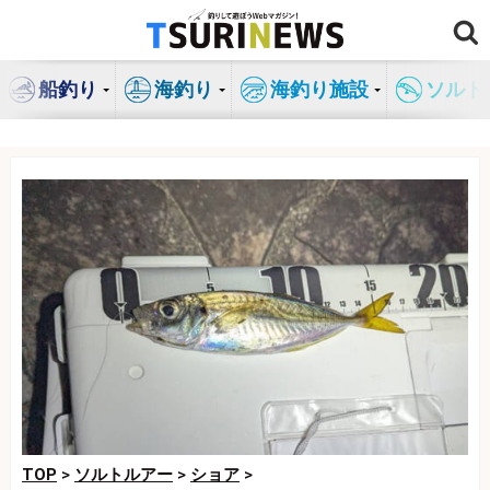
コ
ン
テ
船釣り
海釣り
海釣り施設
ソルト
ン
ツ
へ
ス
キ
ッ
プ
TOP
>
ソルトルアー
>
ショア
>