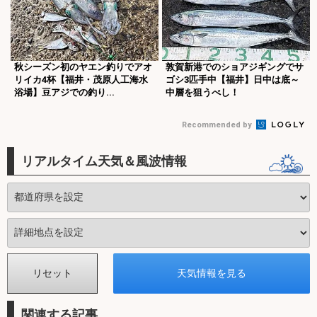
秋シーズン初のヤエン釣りでアオ
敦賀新港でのショアジギングでサ
リイカ4杯【福井・茂原人工海水
ゴシ3匹手中【福井】日中は底～
浴場】豆アジでの釣り...
中層を狙うべし！
Recommended by
リアルタイム天気＆風波情報
関連する記事