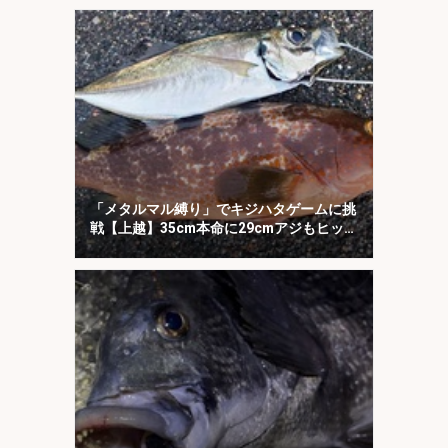
「メタルマル縛り」でキジハタゲームに挑
戦【上越】35cm本命に29cmアジもヒッ
ト！