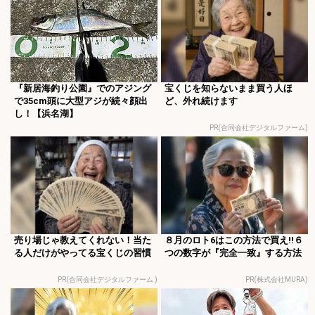
『新居海釣り公園』でのアジング
宝くじを知らないまま買う人ほ
で35cm頭に大型アジが続々顔出
ど、外れ続けます
し！【浜名湖】
PR(合同会社デジタルファーム)
売り場じゃ教えてくれない！当た
８月のロト6はこの方法で買え!!６
る人だけがやってる宝くじの習慣
つの数字が『完全一致』する方法
PR(合同会社デジタルファーム )
PR(株式会社MURA)