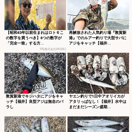
【昭和43年以前生まれはロト６こ
再解放された人気釣り場『敦賀新
の数字を買うべき】6つの数字が
港』でのルアー釣りで大型サバに
「完全一致」する方...
アジをキャッチ【福井...
PR(株式会社MURA)
敦賀新港でキジハタにアジをキャ
ヤエン釣りで1日中アオリイカが
ッチ【福井】良型アジは無念のバ
アタリっぱなし！【福井】水中は
ラし
まだまだシーズン盛期...