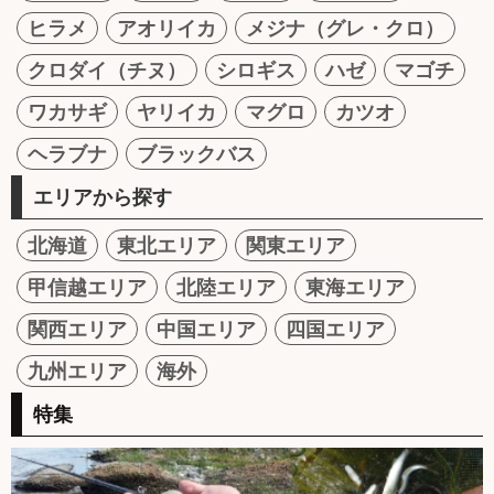
ヒラメ
アオリイカ
メジナ（グレ・クロ）
クロダイ（チヌ）
シロギス
ハゼ
マゴチ
ワカサギ
ヤリイカ
マグロ
カツオ
ヘラブナ
ブラックバス
エリアから探す
北海道
東北エリア
関東エリア
甲信越エリア
北陸エリア
東海エリア
関西エリア
中国エリア
四国エリア
九州エリア
海外
特集