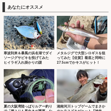
あなたにオススメ
寒波到来＆暴風の浜名湖でダイ
メタルジグで大型シロギスを狙
ソージグサビキを投げてみた
ってみた【佐賀】着底と同時に
ヒイラギ入れ掛かりの謎
27.5cmでかキスがヒット！
夏の大阪湾陸っぱりルアー釣り
湘南河川トップゲームでまさか
で「潮よりも風向きが重要」な
のヒラスズキがヒット【神奈