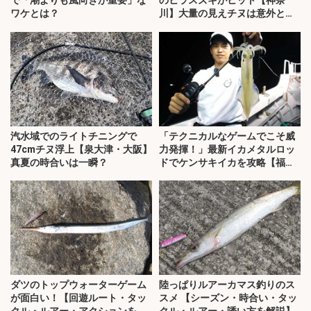
ワケとは？
川】大量の見えチヌは意外と難
敵？
汽水域でのライトチニングで
「テクニカルなゲームでこそ威
47cmチヌ浮上【泉大津・大阪】
力発揮！」最新イカメタルロッ
真夏の時合いは一瞬？
ドでケンサキイカを攻略【福
井】
ダツのトップウォーターゲーム
陸っぱりルアーカマス釣りのス
が面白い！【回遊ルート・タッ
スメ 【シーズン・時合い・タッ