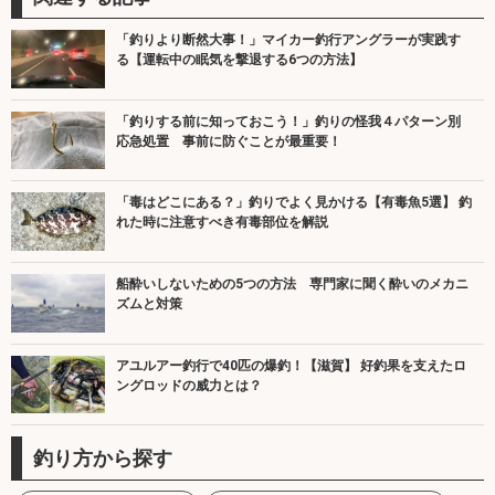
「釣りより断然大事！」マイカー釣行アングラーが実践す
る【運転中の眠気を撃退する6つの方法】
「釣りする前に知っておこう！」釣りの怪我４パターン別
応急処置 事前に防ぐことが最重要！
「毒はどこにある？」釣りでよく見かける【有毒魚5選】 釣
れた時に注意すべき有毒部位を解説
船酔いしないための5つの方法 専門家に聞く酔いのメカニ
ズムと対策
アユルアー釣行で40匹の爆釣！【滋賀】 好釣果を支えたロ
ングロッドの威力とは？
釣り方から探す