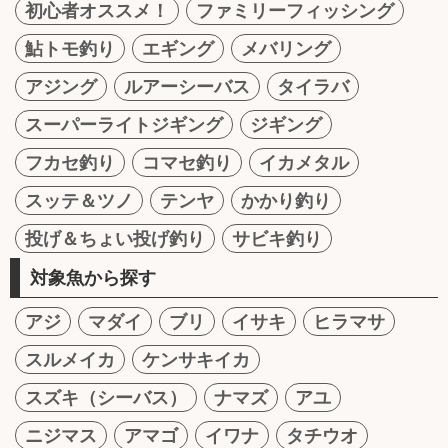
初心者オススメ！
ファミリーフィッシング
鮎トモ釣り
エギング
メバリング
アジング
ルアーシーバス
タイラバ
スーパーライトジギング
ジギング
フカセ釣り
コマセ釣り
イカメタル
スッテ＆ツノ
テンヤ
かかり釣り
投げ＆ちょい投げ釣り
サビキ釣り
対象魚から探す
アジ
マダイ
ブリ
イサキ
ヒラマサ
スルメイカ
ケンサキイカ
スズキ（シーバス）
ナマズ
アユ
ニジマス
アマゴ
イワナ
タチウオ