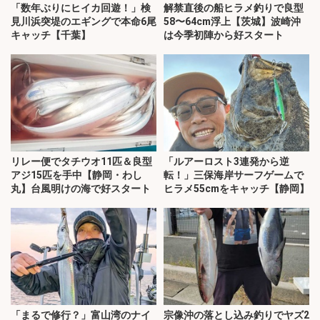
「数年ぶりにヒイカ回遊！」検
解禁直後の船ヒラメ釣りで良型
見川浜突堤のエギングで本命6尾
58〜64cm浮上【茨城】波崎沖
キャッチ【千葉】
は今季初陣から好スタート
リレー便でタチウオ11匹＆良型
「ルアーロスト3連発から逆
アジ15匹を手中【静岡・わし
転！」三保海岸サーフゲームで
丸】台風明けの海で好スタート
ヒラメ55cmをキャッチ【静岡】
「まるで修行？」富山湾のナイ
宗像沖の落とし込み釣りでヤズ2