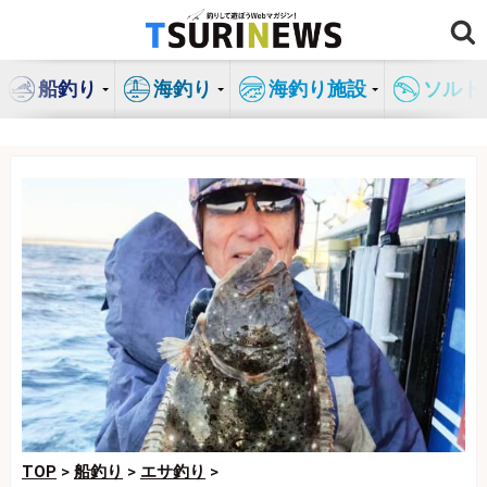
コ
ン
テ
船釣り
海釣り
海釣り施設
ソルト
ン
ツ
へ
ス
キ
ッ
プ
TOP
>
船釣り
>
エサ釣り
>