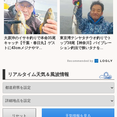
大原沖のイサキ釣りで本命35尾
東京湾テンヤタチウオ釣りでト
キャッチ【千葉・春日丸】ゲス
ップ38尾【神奈川】バイブレー
トに43cmメジナやマ...
ション釣法で狭いタナを...
Recommended by
リアルタイム天気＆風波情報