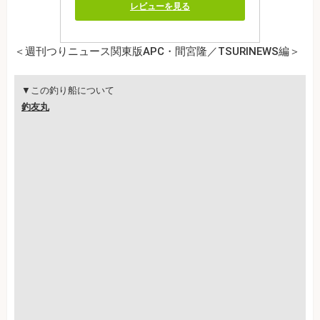
レビューを見る
＜週刊つりニュース関東版APC・間宮隆／TSURINEWS編＞
▼この釣り船について
釣友丸