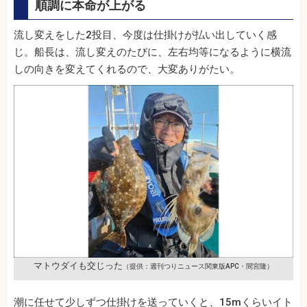
順調に本命が上がる
流し変えをした2投目、今度は仕掛けが払い出していく感
じ。船長は、流し変えのたびに、左右均等になるように横流
しの向きを変えてくれるので、大変ありがたい。
マトウダイも交じった
（提供：週刊つりニュース関東版APC・間宮隆）
潮に任せて少しずつ仕掛けを送っていくと、15mくらいイト