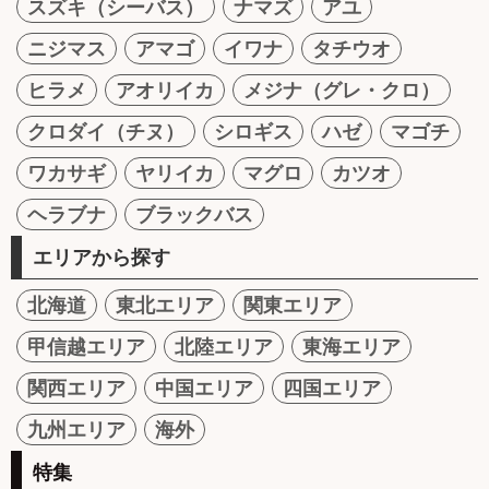
スズキ（シーバス）
ナマズ
アユ
ニジマス
アマゴ
イワナ
タチウオ
ヒラメ
アオリイカ
メジナ（グレ・クロ）
クロダイ（チヌ）
シロギス
ハゼ
マゴチ
ワカサギ
ヤリイカ
マグロ
カツオ
ヘラブナ
ブラックバス
エリアから探す
北海道
東北エリア
関東エリア
甲信越エリア
北陸エリア
東海エリア
関西エリア
中国エリア
四国エリア
九州エリア
海外
特集