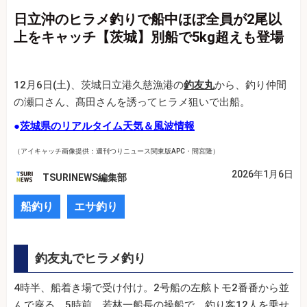
日立沖のヒラメ釣りで船中ほぼ全員が2尾以
上をキャッチ【茨城】別船で5kg超えも登場
12月6日(土)、茨城日立港久慈漁港の
釣友丸
から、釣り仲間
の瀬口さん、髙田さんを誘ってヒラメ狙いで出船。
●
茨城県のリアルタイム天気＆風波情報
（アイキャッチ画像提供：週刊つりニュース関東版APC・間宮隆）
2026年1月6日
TSURINEWS編集部
船釣り
エサ釣り
釣友丸でヒラメ釣り
4時半、船着き場で受け付け。2号船の左舷トモ2番番から並
んで座る。5時前、若林一船長の操船で、釣り客12人を乗せ