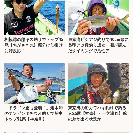
相模湾の船キス釣りでトップ45
東京湾ビシアジ釣りで40cm頭に
尾【ちがさき丸】振分け仕掛け
良型アジ数釣り成功 潮が緩ん
に好反応！
だタイミングで活性ア...
「ドラゴン級も登場！」走水沖
東京湾の船カワハギ釣りで釣る
のテンビンタチウオ釣りで船中
人26尾【神奈川・一之瀬丸】腕
トップ52尾【神奈川】
の差が出る状況か