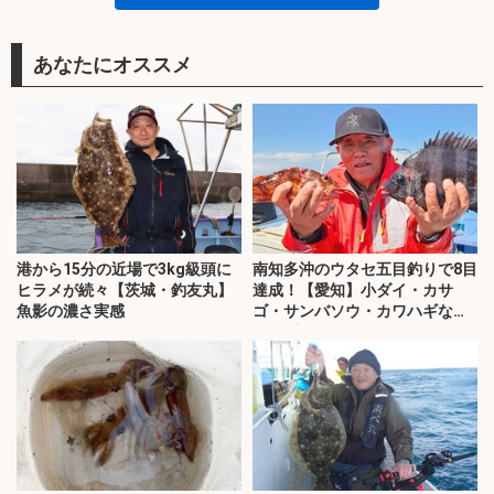
あなたにオススメ
港から15分の近場で3kg級頭に
南知多沖のウタセ五目釣りで8目
ヒラメが続々【茨城・釣友丸】
達成！【愛知】小ダイ・カサ
魚影の濃さ実感
ゴ・サンバソウ・カワハギなど
32匹手中