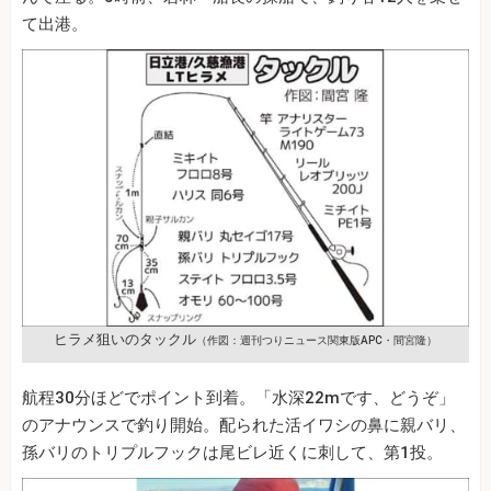
て出港。
ヒラメ狙いのタックル
（作図：週刊つりニュース関東版APC・間宮隆）
航程30分ほどでポイント到着。「水深22mです、どうぞ」
のアナウンスで釣り開始。配られた活イワシの鼻に親バリ、
孫バリのトリプルフックは尾ビレ近くに刺して、第1投。