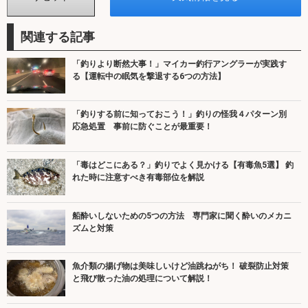
関連する記事
「釣りより断然大事！」マイカー釣行アングラーが実践す
る【運転中の眠気を撃退する6つの方法】
「釣りする前に知っておこう！」釣りの怪我４パターン別
応急処置 事前に防ぐことが最重要！
「毒はどこにある？」釣りでよく見かける【有毒魚5選】 釣
れた時に注意すべき有毒部位を解説
船酔いしないための5つの方法 専門家に聞く酔いのメカニ
ズムと対策
魚介類の揚げ物は美味しいけど油跳ねがち！ 破裂防止対策
と飛び散った油の処理について解説！