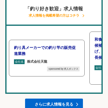
「釣り好き歓迎」求人情報
求人情報を掲載希望の方はコチラ
和食,
候補/
釣り具メーカーでの釣り竿の販売促
げ、食
進業務
長候補
株式会社天龍
会社名
会社名
sponsored by 求人ボックス
さらに求人情報を見る