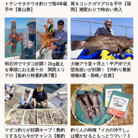
トテンヤタチウオ釣りで指4本級
尾＆コシナガマグロを手中【福
手中【富山県】
岡】潮変わりで時合い突入
明石沖でマダコ好調！2kg超え
大物アラ堂々浮上！平戸沖で大
を筆頭にお土産十分 関西エリ
型魚狙いが好調！【沖釣り最新
アの【船釣り特選釣果7選】
情報6選・長崎／佐賀】
マダコ釣りが好調キープ！数釣
釣り人の特権『イカの沖干し』
りするなら今がチャンス【船釣
は寝かせるともっとウマい？ 3