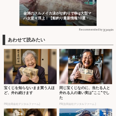
金洲のスルメイカ泳がせ釣りで8kg大型マ
ハタ堂々浮上！【船釣り最新情報10選・東
海】
Recommended by
宝くじを知らないまま買う人ほ
同じ宝くじなのに、当たる人と
ど、外れ続けます
外れる人の違い実は“ここ”でし
た
PR(合同会社デジタルファーム)
PR(合同会社デジタルファーム )