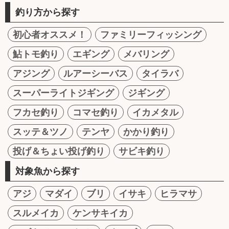
釣り方から探す
初心者オススメ！
ファミリーフィッシング
鮎トモ釣り
エギング
メバリング
アジング
ルアーシーバス
タイラバ
スーパーライトジギング
ジギング
フカセ釣り
コマセ釣り
イカメタル
スッテ＆ツノ
テンヤ
かかり釣り
投げ＆ちょい投げ釣り
サビキ釣り
対象魚から探す
アジ
マダイ
ブリ
イサキ
ヒラマサ
スルメイカ
ケンサキイカ