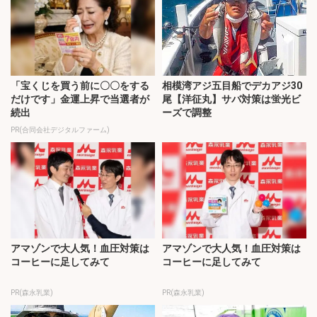
「宝くじを買う前に〇〇をする
相模湾アジ五目船でデカアジ30
だけです」金運上昇で当選者が
尾【洋征丸】サバ対策は蛍光ビ
続出
ーズで調整
PR(合同会社デジタルファーム)
アマゾンで大人気！血圧対策は
アマゾンで大人気！血圧対策は
コーヒーに足してみて
コーヒーに足してみて
PR(森永乳業)
PR(森永乳業)