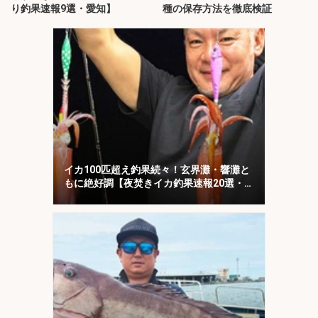
り釣果速報9選・愛知】
種の保存方法を徹底検証
イカ100匹超え釣果続々！玄界灘・響灘と
もに絶好調【夜焚きイカ釣果速報20選・福
岡】