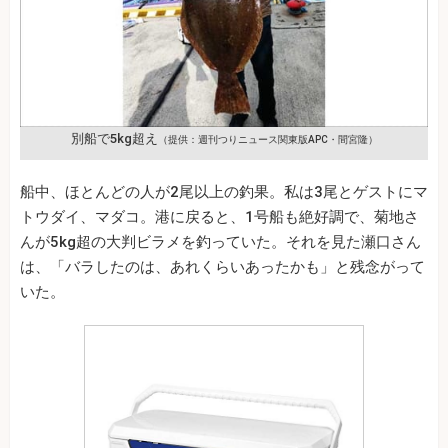
別船で5kg超え
（提供：週刊つりニュース関東版APC・間宮隆）
船中、ほとんどの人が2尾以上の釣果。私は3尾とゲストにマ
トウダイ、マダコ。港に戻ると、1号船も絶好調で、菊地さ
んが5kg超の大判ビラメを釣っていた。それを見た瀬口さん
は、「バラしたのは、あれくらいあったかも」と残念がって
いた。