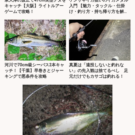
泉大津の波止で47cm良型チヌを
ケンサキイカ狙いのイカメタル
キャッチ【大阪】ライトルアー
入門 【魅力・タックル・仕掛
ゲームで攻略！
け・釣り方・持ち帰り方を解
説】
河川で70cm級シーバス2本キャ
真夏は「遠投しないと釣れな
ッチ！【千葉】早巻きとジャー
い」の先入観は捨てるべし 足
キングで悪条件を攻略
元だけでもカサゴは釣れる！