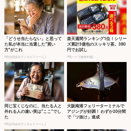
「どうせ当たらない」と思って
楽天週間ランキング1位！シリー
た私が本当に当選した“買い
ズ累計3億包のスッキリ茶。380
方”がこれ
円でお試し
PR(合同会社デジタルファーム )
PR(ハーブ健康本舗)
同じ宝くじなのに、当たる人と
大阪南港フェリーターミナルで
外れる人の違い実は“ここ”でし
アジングが好調！ わずか20分間
た
で「ツ抜け」達成
PR(合同会社デジタルファーム )