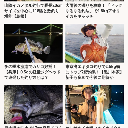
山陰イカメタル釣行で胴長20cm
大雨後の濁りを攻略！ 「ドラグ
サイズを中心に118匹と数釣り
ゆるゆる釣法」で1.5kgアオリ
堪能【島根】
イカをキャッチ
夜の垂水漁港でカサゴ好捕！
東京湾エギタコ釣りで2.5kg頭
【兵庫】0.5gの軽量ジグヘッド
にトップ2桁釣果！【黒川本家】
で連発した釣り方とは？
新子も多めで今後に期待か