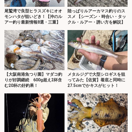
尾鷲湾で良型ヒラスズキにオオ
陸っぱりルアーカマス釣りのス
モンハタが狙いどき！【沖のル
スメ 【シーズン・時合い・タッ
アー釣り最新情報8選・三重】
クル・ルアー・誘い方を解説】
【大阪南港魚つり園】マダコ釣
メタルジグで大型シロギスを狙
りが好調継続 600g超え2杯含
ってみた【佐賀】着底と同時に
む20杯の好釣果！
27.5cmでかキスがヒット！