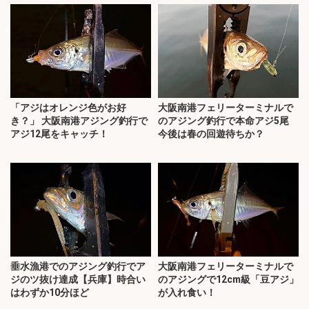
「アジはオレンジ色がお好
大阪南港フェリーターミナルで
き？」 大阪南港アジング釣行で
のアジング釣行で本命アジ5尾
アジ12尾をキャッチ！
今後は春の回遊待ちか？
垂水漁港でのアジング釣行でア
大阪南港フェリーターミナルで
ジのツ抜け達成【兵庫】時合い
のアジングで12cm級「豆アジ」
はわずか10分ほど
が入れ食い！