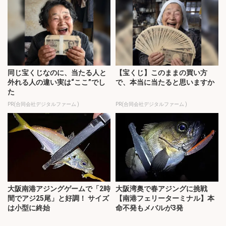
同じ宝くじなのに、当たる人と
【宝くじ】このままの買い方
外れる人の違い実は“ここ”でし
で、本当に当たると思いますか
た
PR(合同会社デジタルファーム )
PR(合同会社デジタルファーム )
大阪南港アジングゲームで「2時
大阪湾奥で春アジングに挑戦
間でアジ25尾」と好調！ サイズ
【南港フェリーターミナル】本
は小型に終始
命不発もメバルが3発