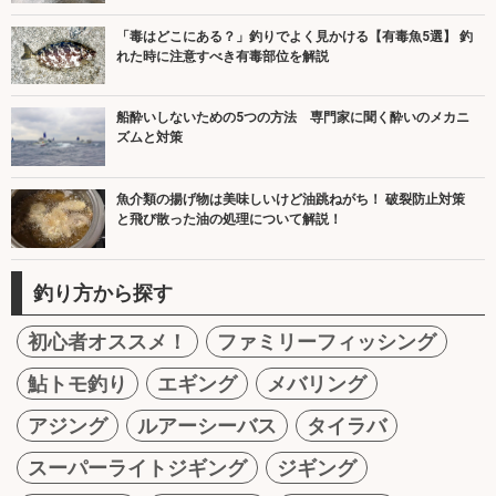
「毒はどこにある？」釣りでよく見かける【有毒魚5選】 釣
れた時に注意すべき有毒部位を解説
船酔いしないための5つの方法 専門家に聞く酔いのメカニ
ズムと対策
魚介類の揚げ物は美味しいけど油跳ねがち！ 破裂防止対策
と飛び散った油の処理について解説！
釣り方から探す
初心者オススメ！
ファミリーフィッシング
鮎トモ釣り
エギング
メバリング
アジング
ルアーシーバス
タイラバ
スーパーライトジギング
ジギング