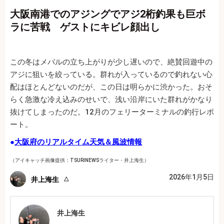
大阪南港でのアジングでアジ2桁釣果も巨ボ
ラに苦戦 ゲストにキビレ顔出し
この冬はメバルの立ち上がりが少し遅いので、絶賛回遊中の
アジに狙いを絞っている。群れが入っているので釣れない心
配はほとんどないのだが、この日は明らかに渋かった。おそ
らく急激な冷え込みのせいで、浅い沿岸にいた群れがかなり
抜けてしまったのだ。12月のフェリーターミナルの釣行レポ
ート。
●
大阪府のリアルタイム天気＆風波情報
（アイキャッチ画像提供：TSURINEWSライター・井上海生）
2026年1月5日
井上海生
井上海生