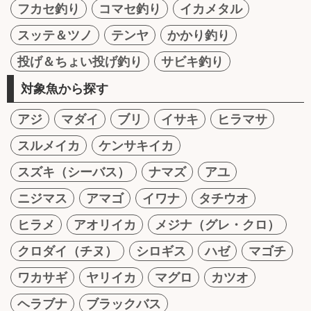
フカセ釣り
コマセ釣り
イカメタル
スッテ＆ツノ
テンヤ
かかり釣り
投げ＆ちょい投げ釣り
サビキ釣り
対象魚から探す
アジ
マダイ
ブリ
イサキ
ヒラマサ
スルメイカ
ケンサキイカ
スズキ（シーバス）
ナマズ
アユ
ニジマス
アマゴ
イワナ
タチウオ
ヒラメ
アオリイカ
メジナ（グレ・クロ）
クロダイ（チヌ）
シロギス
ハゼ
マゴチ
ワカサギ
ヤリイカ
マグロ
カツオ
ヘラブナ
ブラックバス