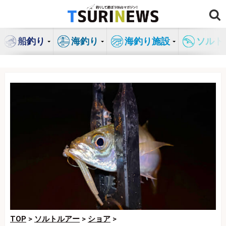
コ
ン
テ
船釣り
海釣り
海釣り施設
ソルト
ン
ツ
へ
ス
キ
ッ
プ
TOP
>
ソルトルアー
>
ショア
>