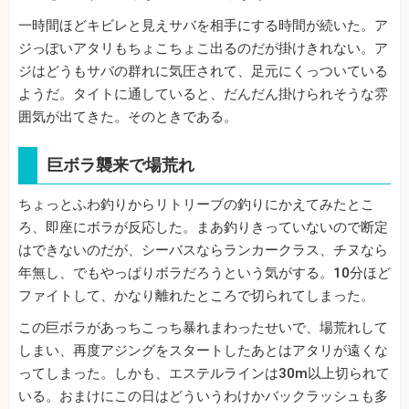
一時間ほどキビレと見えサバを相手にする時間が続いた。ア
ジっぽいアタリもちょこちょこ出るのだが掛けきれない。ア
ジはどうもサバの群れに気圧されて、足元にくっついている
ようだ。タイトに通していると、だんだん掛けられそうな雰
囲気が出てきた。そのときである。
巨ボラ襲来で場荒れ
ちょっとふわ釣りからリトリーブの釣りにかえてみたとこ
ろ、即座にボラが反応した。まあ釣りきっていないので断定
はできないのだが、シーバスならランカークラス、チヌなら
年無し、でもやっぱりボラだろうという気がする。10分ほど
ファイトして、かなり離れたところで切られてしまった。
この巨ボラがあっちこっち暴れまわったせいで、場荒れして
しまい、再度アジングをスタートしたあとはアタリが遠くな
ってしまった。しかも、エステルラインは30m以上切られて
いる。おまけにこの日はどういうわけかバックラッシュも多