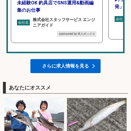
未経験OK 釣具店でSNS運用&動画編
発」/D
集のお仕事
会社名
株式会社スタッフサービス エンジ
会社名
ニアガイド
sponsored by 求人ボックス
さらに求人情報を見る
あなたにオススメ