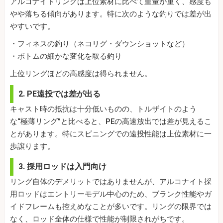
アルコナイトリングは上位素材に比べて重量が重く、感度も
やや落ちる傾向があります。特に次のような釣りでは差が出
やすいです。
・フィネスの釣り（ネコリグ・ダウンショットなど）
・ボトムの細かな変化を取る釣り
上位リングほどの高感度は得られません。
2. PE遠投では差が出る
キャスト時の抵抗は十分低いものの、トルザイトのよう
な“極薄リング”と比べると、PEの高速放出では差が見えるこ
とがあります。特にスピニングでの遠投性能は上位素材に一
歩譲ります。
3. 採用ロッドは入門向け
リング自体のデメリットではありませんが、アルコナイト採
用ロッドはエントリーモデル中心のため、ブランク性能やガ
イドフレームも控えめなことが多いです。リングの限界では
なく、ロッド全体の仕様で性能が制限されがちです。