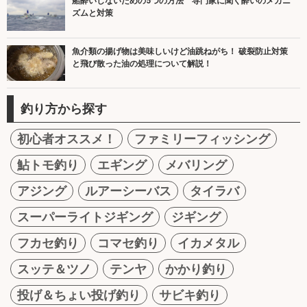
船酔いしないための5つの方法 専門家に聞く酔いのメカニ
ズムと対策
魚介類の揚げ物は美味しいけど油跳ねがち！ 破裂防止対策
と飛び散った油の処理について解説！
釣り方から探す
初心者オススメ！
ファミリーフィッシング
鮎トモ釣り
エギング
メバリング
アジング
ルアーシーバス
タイラバ
スーパーライトジギング
ジギング
フカセ釣り
コマセ釣り
イカメタル
スッテ＆ツノ
テンヤ
かかり釣り
投げ＆ちょい投げ釣り
サビキ釣り