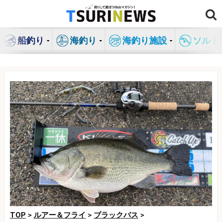
コ
ン
テ
船釣り
海釣り
海釣り施設
ソルト
ン
ツ
へ
ス
キ
ッ
プ
TOP
>
ルアー＆フライ
>
ブラックバス
>