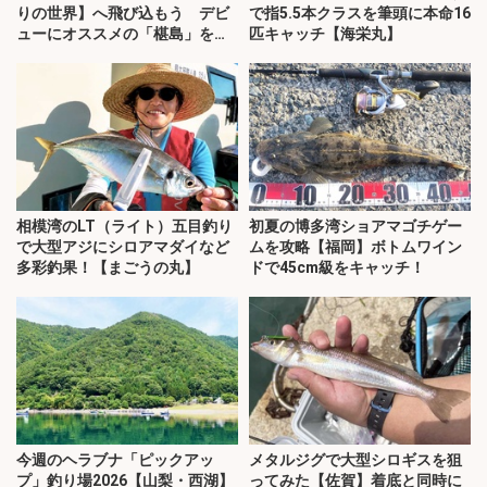
りの世界】へ飛び込もう デビ
で指5.5本クラスを筆頭に本命16
ューにオススメの「椹島」を紹
匹キャッチ【海栄丸】
介！
相模湾のLT（ライト）五目釣り
初夏の博多湾ショアマゴチゲー
で大型アジにシロアマダイなど
ムを攻略【福岡】ボトムワイン
多彩釣果！【まごうの丸】
ドで45cm級をキャッチ！
今週のヘラブナ「ピックアッ
メタルジグで大型シロギスを狙
プ」釣り場2026【山梨・西湖】
ってみた【佐賀】着底と同時に