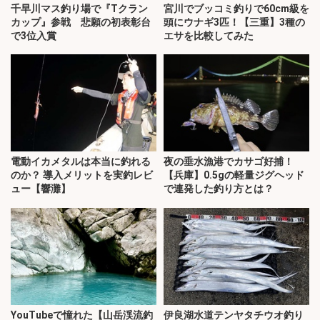
千早川マス釣り場で『Tクラン
宮川でブッコミ釣りで60cm級を
カップ』参戦 悲願の初表彰台
頭にウナギ3匹！【三重】3種の
で3位入賞
エサを比較してみた
電動イカメタルは本当に釣れる
夜の垂水漁港でカサゴ好捕！
のか？ 導入メリットを実釣レビ
【兵庫】0.5gの軽量ジグヘッド
ュー【響灘】
で連発した釣り方とは？
YouTubeで憧れた【山岳渓流釣
伊良湖水道テンヤタチウオ釣り