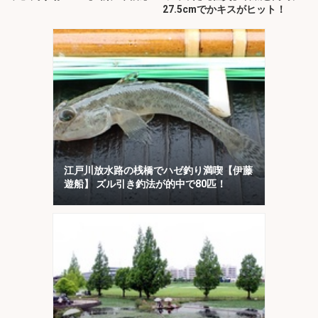
27.5cmでかキスがヒット！
江戸川放水路の桟橋でハゼ釣り満喫【伊藤
遊船】 ズル引き釣法が的中で80匹！