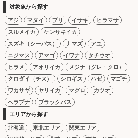
対象魚から探す
アジ
マダイ
ブリ
イサキ
ヒラマサ
スルメイカ
ケンサキイカ
スズキ（シーバス）
ナマズ
アユ
ニジマス
アマゴ
イワナ
タチウオ
ヒラメ
アオリイカ
メジナ（グレ・クロ）
クロダイ（チヌ）
シロギス
ハゼ
マゴチ
ワカサギ
ヤリイカ
マグロ
カツオ
ヘラブナ
ブラックバス
エリアから探す
北海道
東北エリア
関東エリア