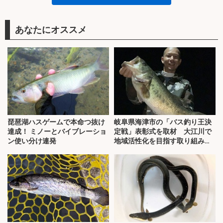
あなたにオススメ
琵琶湖ハスゲームで本命つ抜け
岐阜県海津市の「バス釣り王決
達成！ ミノーとバイブレーショ
定戦」表彰式を取材 大江川で
ン使い分け連発
地域活性化を目指す取り組みと
は？