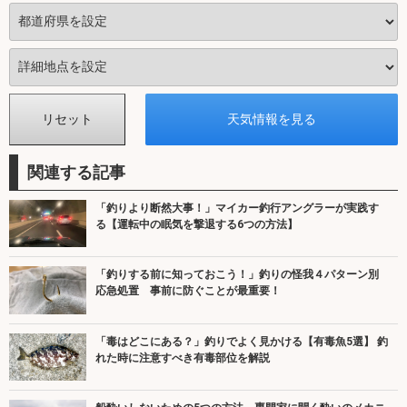
関連する記事
「釣りより断然大事！」マイカー釣行アングラーが実践す
る【運転中の眠気を撃退する6つの方法】
「釣りする前に知っておこう！」釣りの怪我４パターン別
応急処置 事前に防ぐことが最重要！
「毒はどこにある？」釣りでよく見かける【有毒魚5選】 釣
れた時に注意すべき有毒部位を解説