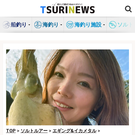
コ
ン
テ
船釣り
海釣り
海釣り施設
ソルト
ン
ツ
へ
ス
キ
ッ
プ
TOP
>
ソルトルアー
>
エギング&イカメタル
>