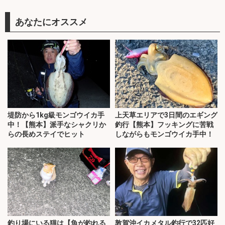
あなたにオススメ
堤防から1kg級モンゴウイカ手
上天草エリアで3日間のエギング
中！【熊本】派手なシャクリか
釣行【熊本】フッキングに苦戦
らの長めステイでヒット
しながらもモンゴウイカ手中！
釣り場にいる猫は【魚が釣れる
敦賀沖イカメタル釣行で32匹好