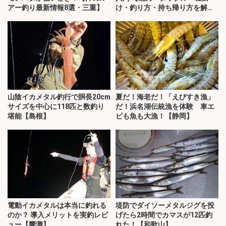
アー釣り最新情報8選・三重】
け・釣り方・持ち帰り方を解
説】
山陰イカメタル釣行で胴長20cm
夏だ！海老だ！「えびすき漁」
サイズを中心に118匹と数釣り
だ！浜名湖伝統漁を体験 車エ
堪能【島根】
ビも魚も大漁！【静岡】
電動イカメタルは本当に釣れる
堤防でダイソーメタルジグを投
のか？ 導入メリットを実釣レビ
げたら2時間でカマスが12匹釣
ュー【響灘】
れた！【和歌山】