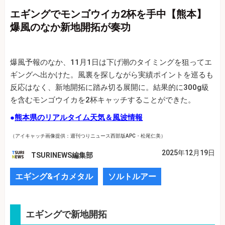
エギングでモンゴウイカ2杯を手中【熊本】
爆風のなか新地開拓が奏功
爆風予報のなか、11月1日は下げ潮のタイミングを狙ってエ
ギングへ出かけた。風裏を探しながら実績ポイントを巡るも
反応はなく、新地開拓に踏み切る展開に。結果的に300g級
を含むモンゴウイカを2杯キャッチすることができた。
●
熊本県のリアルタイム天気＆風波情報
（アイキャッチ画像提供：週刊つりニュース西部版APC・松尾仁美）
2025年12月19日
TSURINEWS編集部
エギング&イカメタル
ソルトルアー
エギングで新地開拓