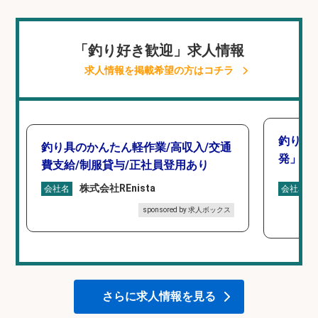
「釣り好き歓迎」求人情報
求人情報を掲載希望の方はコチラ
釣り好
釣り具のかんたん軽作業/高収入/交通
発」/D
費支給/制服貸与/正社員登用あり
株式会社REnista
会社名
会社名
sponsored by 求人ボックス
さらに求人情報を見る