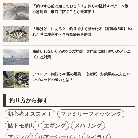
「釣りする前に知っておこう！」釣りの怪我４パターン別
応急処置 事前に防ぐことが最重要！
「毒はどこにある？」釣りでよく見かける【有毒魚5選】 釣
れた時に注意すべき有毒部位を解説
船酔いしないための5つの方法 専門家に聞く酔いのメカニ
ズムと対策
アユルアー釣行で40匹の爆釣！【滋賀】 好釣果を支えたロ
ングロッドの威力とは？
釣り方から探す
初心者オススメ！
ファミリーフィッシング
鮎トモ釣り
エギング
メバリング
アジング
ルアーシーバス
タイラバ