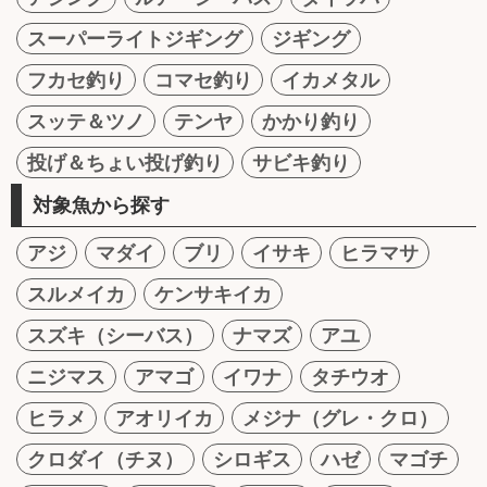
スーパーライトジギング
ジギング
フカセ釣り
コマセ釣り
イカメタル
スッテ＆ツノ
テンヤ
かかり釣り
投げ＆ちょい投げ釣り
サビキ釣り
対象魚から探す
アジ
マダイ
ブリ
イサキ
ヒラマサ
スルメイカ
ケンサキイカ
スズキ（シーバス）
ナマズ
アユ
ニジマス
アマゴ
イワナ
タチウオ
ヒラメ
アオリイカ
メジナ（グレ・クロ）
クロダイ（チヌ）
シロギス
ハゼ
マゴチ