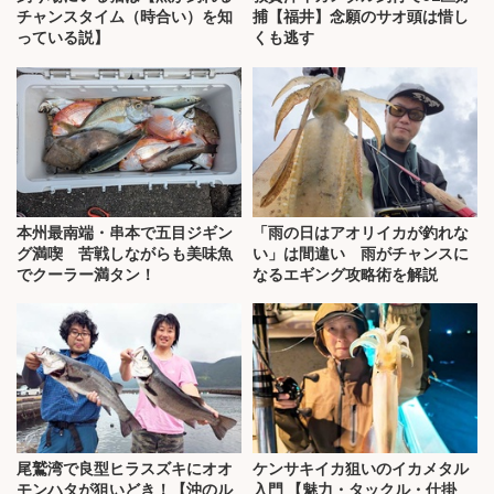
チャンスタイム（時合い）を知
捕【福井】念願のサオ頭は惜し
っている説】
くも逃す
本州最南端・串本で五目ジギン
「雨の日はアオリイカが釣れな
グ満喫 苦戦しながらも美味魚
い」は間違い 雨がチャンスに
でクーラー満タン！
なるエギング攻略術を解説
尾鷲湾で良型ヒラスズキにオオ
ケンサキイカ狙いのイカメタル
モンハタが狙いどき！【沖のル
入門 【魅力・タックル・仕掛