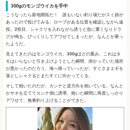
300gのモンゴウイカを手中
こうなったら新地開拓だ！ 誰もいない釣り場だがスミ跡が
あったので投げてみる。ロープがある位置を確認しながら遠
投。2投目、シャクリを入れながら誘うと急に重くなりドラ
グが鳴る。びっくりしてアワせてしまったが、なんとか乗っ
たようだ。
見えてきたのはモンゴウイカ。300gほどの重み。これはタ
モはいらないと引き上げようとした瞬間、掛かっていた場所
が悪かったのだろう、海へ帰っていったが、すぐさまエギを
落としシャクるとまたすぐに向かってくる。
そして抱いたのだが、カンナと逆方向を抱いている。なんと
かサオを立ててカンナ側に誘導。抱いた瞬間に再度しっかり
アワせて、無事釣り上げることができた。