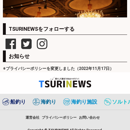
TSURINEWSをフォローする
お知らせ
※プライバシーポリシーを変更しました（2022年11月17日）
船釣り
海釣り
海釣り施設
ソルト
運営会社
プライバシーポリシー
お問い合わせ