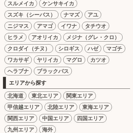
スルメイカ
ケンサキイカ
スズキ（シーバス）
ナマズ
アユ
ニジマス
アマゴ
イワナ
タチウオ
ヒラメ
アオリイカ
メジナ（グレ・クロ）
クロダイ（チヌ）
シロギス
ハゼ
マゴチ
ワカサギ
ヤリイカ
マグロ
カツオ
ヘラブナ
ブラックバス
エリアから探す
北海道
東北エリア
関東エリア
甲信越エリア
北陸エリア
東海エリア
関西エリア
中国エリア
四国エリア
九州エリア
海外