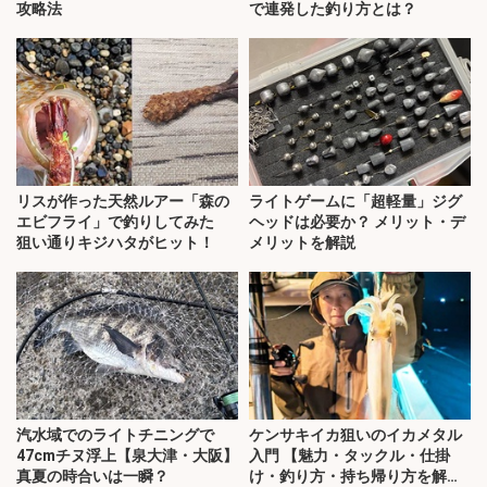
攻略法
で連発した釣り方とは？
リスが作った天然ルアー「森の
ライトゲームに「超軽量」ジグ
エビフライ」で釣りしてみた
ヘッドは必要か？ メリット・デ
狙い通りキジハタがヒット！
メリットを解説
汽水域でのライトチニングで
ケンサキイカ狙いのイカメタル
47cmチヌ浮上【泉大津・大阪】
入門 【魅力・タックル・仕掛
真夏の時合いは一瞬？
け・釣り方・持ち帰り方を解