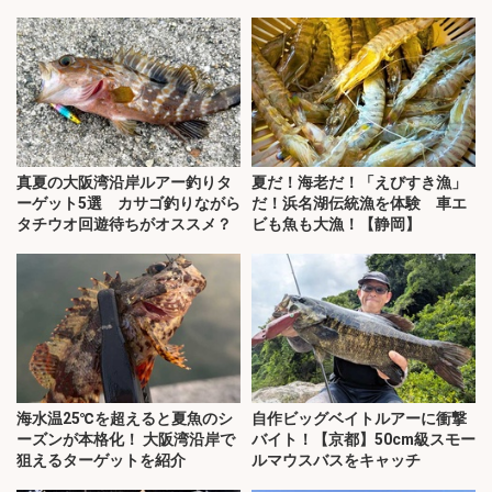
説】
真夏の大阪湾沿岸ルアー釣りタ
夏だ！海老だ！「えびすき漁」
ーゲット5選 カサゴ釣りながら
だ！浜名湖伝統漁を体験 車エ
タチウオ回遊待ちがオススメ？
ビも魚も大漁！【静岡】
海水温25℃を超えると夏魚のシ
自作ビッグベイトルアーに衝撃
ーズンが本格化！ 大阪湾沿岸で
バイト！【京都】50cm級スモー
狙えるターゲットを紹介
ルマウスバスをキャッチ