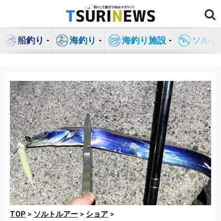
コ
ン
テ
船釣り
海釣り
海釣り施設
ソルト
ン
ツ
へ
ス
キ
ッ
プ
TOP
>
ソルトルアー
>
ショア
>