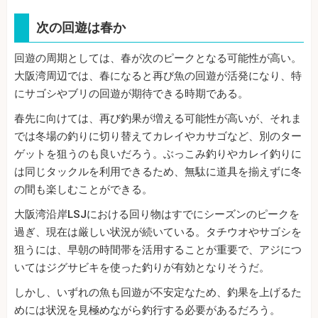
次の回遊は春か
回遊の周期としては、春が次のピークとなる可能性が高い。
大阪湾周辺では、春になると再び魚の回遊が活発になり、特
にサゴシやブリの回遊が期待できる時期である。
春先に向けては、再び釣果が増える可能性が高いが、それま
では冬場の釣りに切り替えてカレイやカサゴなど、別のター
ゲットを狙うのも良いだろう。ぶっこみ釣りやカレイ釣りに
は同じタックルを利用できるため、無駄に道具を揃えずに冬
の間も楽しむことができる。
大阪湾沿岸LSJにおける回り物はすでにシーズンのピークを
過ぎ、現在は厳しい状況が続いている。タチウオやサゴシを
狙うには、早朝の時間帯を活用することが重要で、アジにつ
いてはジグサビキを使った釣りが有効となりそうだ。
しかし、いずれの魚も回遊が不安定なため、釣果を上げるた
めには状況を見極めながら釣行する必要があるだろう。