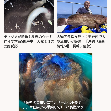
夕マヅメが勝負！夏夜のウナギ
大物アラ堂々浮上！平戸沖で大
釣りで本命5匹手中 天然ミミズ
型魚狙いが好調！【沖釣り最新
に好反応
情報6選・長崎／佐賀】
「良型タコ狙いに竿とリールは不要？」
テンヤ仕掛けの手釣りで1.8kg良型マダ