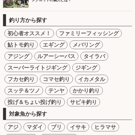
ングロッドの威力とは？
釣り方から探す
初心者オススメ！
ファミリーフィッシング
鮎トモ釣り
エギング
メバリング
アジング
ルアーシーバス
タイラバ
スーパーライトジギング
ジギング
フカセ釣り
コマセ釣り
イカメタル
スッテ＆ツノ
テンヤ
かかり釣り
投げ＆ちょい投げ釣り
サビキ釣り
対象魚から探す
アジ
マダイ
ブリ
イサキ
ヒラマサ