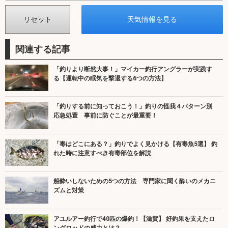
関連する記事
「釣りより断然大事！」マイカー釣行アングラーが実践す
る【運転中の眠気を撃退する6つの方法】
「釣りする前に知っておこう！」釣りの怪我４パターン別
応急処置 事前に防ぐことが最重要！
「毒はどこにある？」釣りでよく見かける【有毒魚5選】 釣
れた時に注意すべき有毒部位を解説
船酔いしないための5つの方法 専門家に聞く酔いのメカニ
ズムと対策
アユルアー釣行で40匹の爆釣！【滋賀】 好釣果を支えたロ