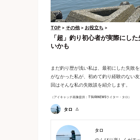
TOP
>
その他
>
お役立ち
>
「超」釣り初心者が実際にした
いかも
まだ釣り歴が浅い私は、最初にした失敗を
がなかった私が、初めて釣り経験のない友
回はそんな私の失敗談を紹介します。
（アイキャッチ画像提供：TSURINEWSライター・タロ）
タロ
タロ
のんびり楽しくがモ