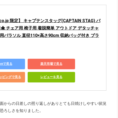
.co.jp 限定】 キャプテンスタッグ(CAPTAIN STAG) パ
日傘 チェア用 椅子用 着脱簡単 アウトドア デタッチャ
用パラソル 直径110×高さ90cm 収納バッグ付き ブラ
zonで見る
楽天市場で見る
ショッピングで見る
レビューを見る
面からの日差しの照り返しがありとても日焼けしやすい状況
恐ろしさを知りました。