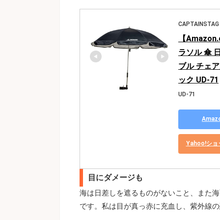
CAPTAINSTAG
【Amazon
ラソル 傘 
ブル チェア
ック UD-71
UD-71
Ama
Yahoo!
目にダメージも
海は日差しを遮るものがないこと、また海
です。私は目が真っ赤に充血し、紫外線の