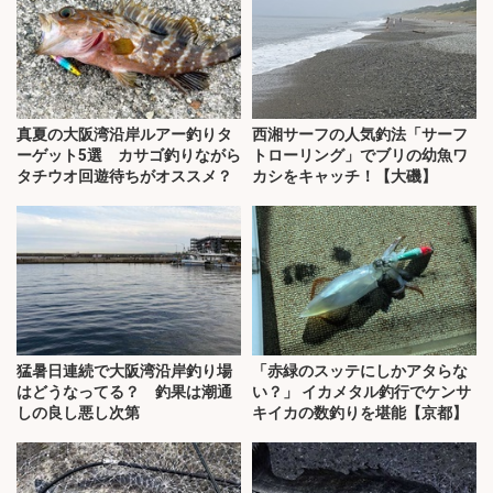
真夏の大阪湾沿岸ルアー釣りタ
西湘サーフの人気釣法「サーフ
ーゲット5選 カサゴ釣りながら
トローリング」でブリの幼魚ワ
タチウオ回遊待ちがオススメ？
カシをキャッチ！【大磯】
猛暑日連続で大阪湾沿岸釣り場
「赤緑のスッテにしかアタらな
はどうなってる？ 釣果は潮通
い？」 イカメタル釣行でケンサ
しの良し悪し次第
キイカの数釣りを堪能【京都】