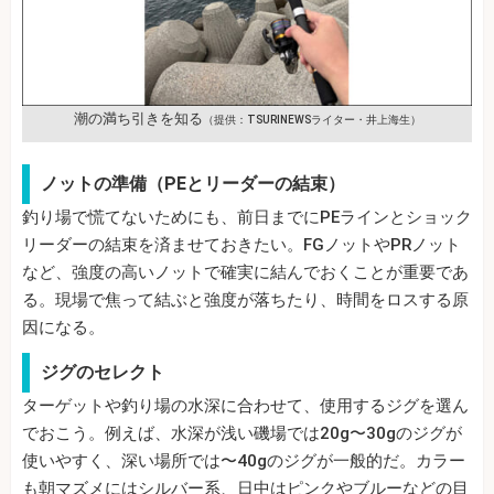
潮の満ち引きを知る
（提供：TSURINEWSライター・井上海生）
ノットの準備（PEとリーダーの結束）
釣り場で慌てないためにも、前日までにPEラインとショック
リーダーの結束を済ませておきたい。FGノットやPRノット
など、強度の高いノットで確実に結んでおくことが重要であ
る。現場で焦って結ぶと強度が落ちたり、時間をロスする原
因になる。
ジグのセレクト
ターゲットや釣り場の水深に合わせて、使用するジグを選ん
でおこう。例えば、水深が浅い磯場では20g〜30gのジグが
使いやすく、深い場所では〜40gのジグが一般的だ。カラー
も朝マズメにはシルバー系、日中はピンクやブルーなどの目