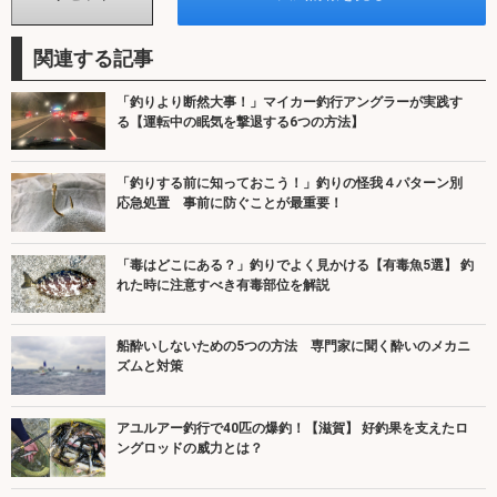
関連する記事
「釣りより断然大事！」マイカー釣行アングラーが実践す
る【運転中の眠気を撃退する6つの方法】
「釣りする前に知っておこう！」釣りの怪我４パターン別
応急処置 事前に防ぐことが最重要！
「毒はどこにある？」釣りでよく見かける【有毒魚5選】 釣
れた時に注意すべき有毒部位を解説
船酔いしないための5つの方法 専門家に聞く酔いのメカニ
ズムと対策
アユルアー釣行で40匹の爆釣！【滋賀】 好釣果を支えたロ
ングロッドの威力とは？