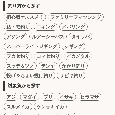
釣り方から探す
初心者オススメ！
ファミリーフィッシング
鮎トモ釣り
エギング
メバリング
アジング
ルアーシーバス
タイラバ
スーパーライトジギング
ジギング
フカセ釣り
コマセ釣り
イカメタル
スッテ＆ツノ
テンヤ
かかり釣り
投げ＆ちょい投げ釣り
サビキ釣り
対象魚から探す
アジ
マダイ
ブリ
イサキ
ヒラマサ
スルメイカ
ケンサキイカ