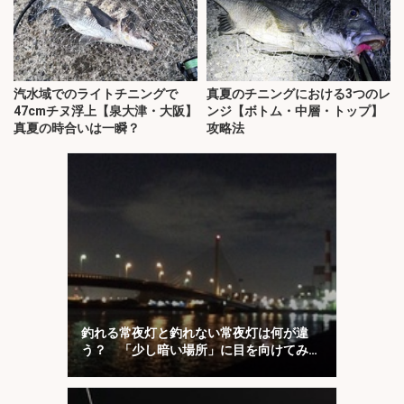
汽水域でのライトチニングで
真夏のチニングにおける3つのレ
47cmチヌ浮上【泉大津・大阪】
ンジ【ボトム・中層・トップ】
真夏の時合いは一瞬？
攻略法
釣れる常夜灯と釣れない常夜灯は何が違
う？ 「少し暗い場所」に目を向けてみよ
う