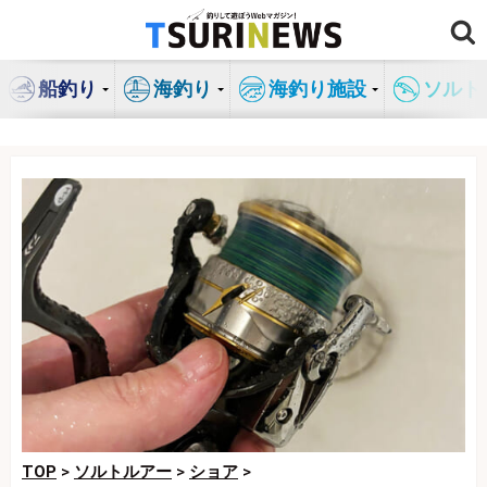
コ
ン
テ
船釣り
海釣り
海釣り施設
ソルト
ン
ツ
へ
ス
キ
ッ
プ
TOP
>
ソルトルアー
>
ショア
>