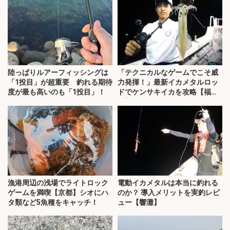
陸っぱりルアーフィッシングは
「テクニカルなゲームでこそ威
「1投目」が超重要 釣れる期待
力発揮！」最新イカメタルロッ
度が最も高いのも「1投目」！
ドでケンサキイカを攻略【福
井】
漁港周辺の浅場でライトロック
電動イカメタルは本当に釣れる
ゲームを満喫【京都】シオにハ
のか？ 導入メリットを実釣レビ
タ類など5魚種をキャッチ！
ュー【響灘】