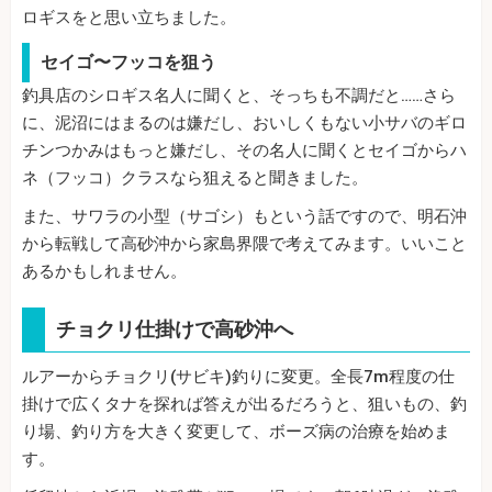
ロギスをと思い立ちました。
セイゴ〜フッコを狙う
釣具店のシロギス名人に聞くと、そっちも不調だと……さら
に、泥沼にはまるのは嫌だし、おいしくもない小サバのギロ
チンつかみはもっと嫌だし、その名人に聞くとセイゴからハ
ネ（フッコ）クラスなら狙えると聞きました。
また、サワラの小型（サゴシ）もという話ですので、明石沖
から転戦して高砂沖から家島界隈で考えてみます。いいこと
あるかもしれません。
チョクリ仕掛けで高砂沖へ
ルアーからチョクリ(サビキ)釣りに変更。全長7m程度の仕
掛けで広くタナを探れば答えが出るだろうと、狙いもの、釣
り場、釣り方を大きく変更して、ボーズ病の治療を始めま
す。