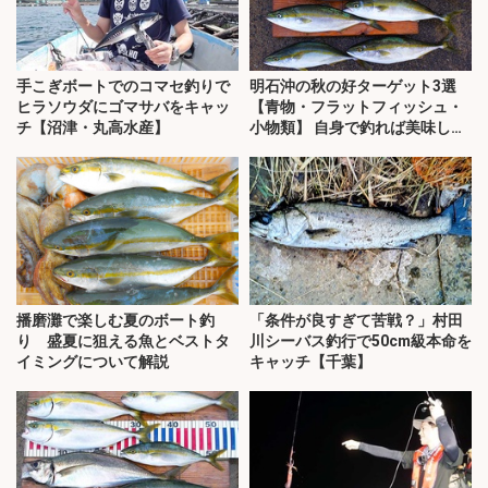
手こぎボートでのコマセ釣りで
明石沖の秋の好ターゲット3選
ヒラソウダにゴマサバをキャッ
【青物・フラットフィッシュ・
チ【沼津・丸高水産】
小物類】 自身で釣れば美味しさ
も格別
播磨灘で楽しむ夏のボート釣
「条件が良すぎて苦戦？」村田
り 盛夏に狙える魚とベストタ
川シーバス釣行で50cm級本命を
イミングについて解説
キャッチ【千葉】