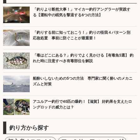
「釣りより断然大事！」マイカー釣行アングラーが実践す
る【運転中の眠気を撃退する6つの方法】
「釣りする前に知っておこう！」釣りの怪我４パターン別
応急処置 事前に防ぐことが最重要！
「毒はどこにある？」釣りでよく見かける【有毒魚5選】 釣
れた時に注意すべき有毒部位を解説
船酔いしないための5つの方法 専門家に聞く酔いのメカニ
ズムと対策
アユルアー釣行で40匹の爆釣！【滋賀】 好釣果を支えたロ
ングロッドの威力とは？
釣り方から探す