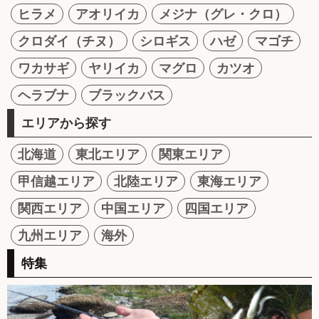
ヒラメ
アオリイカ
メジナ（グレ・クロ）
クロダイ（チヌ）
シロギス
ハゼ
マゴチ
ワカサギ
ヤリイカ
マグロ
カツオ
ヘラブナ
ブラックバス
エリアから探す
北海道
東北エリア
関東エリア
甲信越エリア
北陸エリア
東海エリア
関西エリア
中国エリア
四国エリア
九州エリア
海外
特集