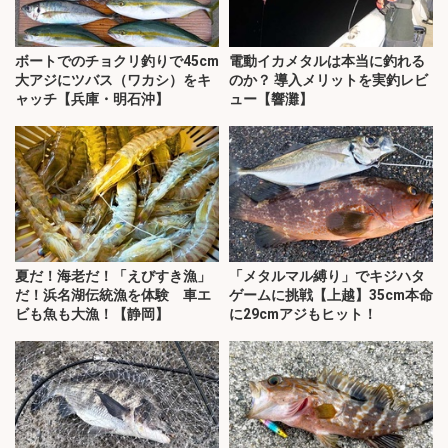
ボートでのチョクリ釣りで45cm
電動イカメタルは本当に釣れる
大アジにツバス（ワカシ）をキ
のか？ 導入メリットを実釣レビ
ャッチ【兵庫・明石沖】
ュー【響灘】
夏だ！海老だ！「えびすき漁」
「メタルマル縛り」でキジハタ
だ！浜名湖伝統漁を体験 車エ
ゲームに挑戦【上越】35cm本命
ビも魚も大漁！【静岡】
に29cmアジもヒット！