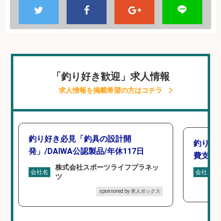
「釣り好き歓迎」求人情報
求人情報を掲載希望の方はコチラ
釣り好き必見「釣具の設計開
釣り具
発」/DAIWA公認製品/年休117日
費支給
株式会社スポーツライフプラネッ
会社名
会社名
ツ
sponsored by 求人ボックス