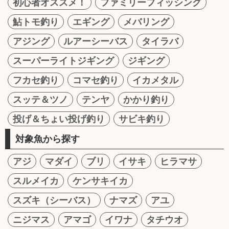
初心者オススメ！
ファミリーフィッシング
鮎トモ釣り
エギング
メバリング
アジング
ルアーシーバス
タイラバ
スーパーライトジギング
ジギング
フカセ釣り
コマセ釣り
イカメタル
スッテ＆ツノ
テンヤ
かかり釣り
投げ＆ちょい投げ釣り
サビキ釣り
対象魚から探す
アジ
マダイ
ブリ
イサキ
ヒラマサ
スルメイカ
ケンサキイカ
スズキ（シーバス）
ナマズ
アユ
ニジマス
アマゴ
イワナ
タチウオ