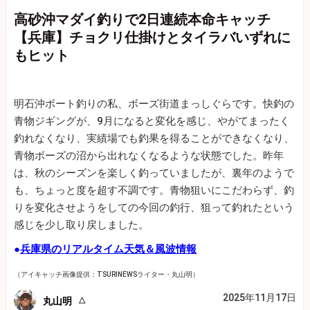
高砂沖マダイ釣りで2日連続本命キャッチ
【兵庫】チョクリ仕掛けとタイラバいずれに
もヒット
明石沖ボート釣りの私、ボーズ街道まっしぐらです。快釣の
青物ジギングが、9月になると変化を感じ、やがてまったく
釣れなくなり、実績場でも釣果を得ることができなくなり、
青物ボーズの沼から出れなくなるような状態でした。昨年
は、秋のシーズンを楽しく釣っていましたが、裏年のようで
も、ちょっと度を超す不調です。青物狙いにこだわらず、釣
りを変化させようをしての今回の釣行、狙って釣れたという
感じを少し取り戻しました。
●
兵庫県のリアルタイム天気＆風波情報
（アイキャッチ画像提供：TSURINEWSライター・丸山明）
2025年11月17日
丸山明