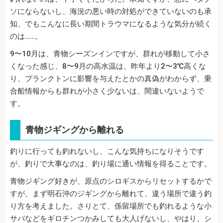
ソにならないし、海況の悪い時の対処ができていないのも承
知、でもこんなに長い期間トラウマになるような気分が続く
のは……。
9〜10月は、青物シーズンインですが、群れが移動して小さ
くなった感じ、8〜9月の高水温は、昨年より2〜3℃高くな
り、プランクトンに影響を与えたとかの真偽がわからず、乗
合船情報からも群れが小さく少ないは、間違いないようで
す。
青物ジギングから離れる
釣りに行っても釣れないし、こんな気持ちになりそうです
が、釣りで大事なのは、釣り場に通い情報を得ることです。
青物ジギング好きが、原点のシロギスからリセットするかで
すが、まず明石沖のジギングから離れて、違う場所で違う釣
り方を考えました。さりとて、係留場所でも釣れるような小
サバなどをギロチンつかみしても大人げないし、やはり、シ