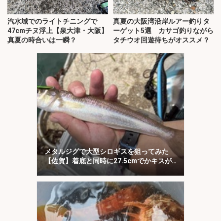
汽水域でのライトチニングで
真夏の大阪湾沿岸ルアー釣りタ
47cmチヌ浮上【泉大津・大阪】
ーゲット5選 カサゴ釣りながら
真夏の時合いは一瞬？
タチウオ回遊待ちがオススメ？
メタルジグで大型シロギスを狙ってみた
【佐賀】着底と同時に27.5cmでかキスが
ヒット！