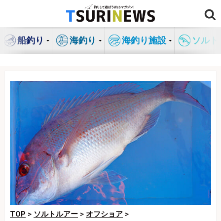
コ
ン
テ
船釣り
海釣り
海釣り施設
ソルト
ン
ツ
へ
ス
キ
ッ
プ
TOP
>
ソルトルアー
>
オフショア
>