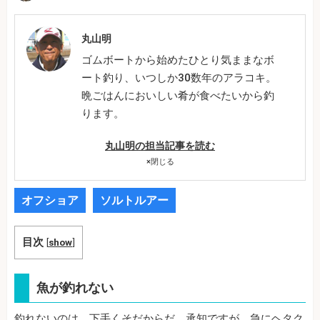
丸山明
ゴムボートから始めたひとり気ままなボ
ート釣り、いつしか30数年のアラコキ。
晩ごはんにおいしい肴が食べたいから釣
ります。
丸山明の担当記事を読む
×
閉じる
オフショア
ソルトルアー
目次
[
show
]
魚が釣れない
釣れないのは、下手くそだからだ。承知ですが、急にヘタク